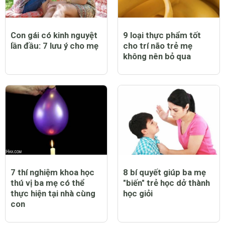
Con gái có kinh nguyệt
9 loại thực phẩm tốt
lần đầu: 7 lưu ý cho mẹ
cho trí não trẻ mẹ
không nên bỏ qua
7 thí nghiệm khoa học
8 bí quyết giúp ba mẹ
thú vị ba mẹ có thể
"biến" trẻ học dở thành
thực hiện tại nhà cùng
học giỏi
con