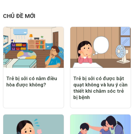
CHỦ ĐỀ MỚI
Trẻ bị sởi có nằm điều
Trẻ bị sởi có được bật
hòa được không?
quạt không và lưu ý cần
thiết khi chăm sóc trẻ
bị bệnh