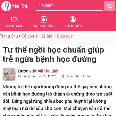
Yêu Trẻ
DANH MỤC
ĐỌC TRUYỆN
THÀNH VIÊN
Trang Chủ
Có con 1 - 12 tuổi
Giáo dục
Tư thế ngồi học chuẩn giúp
trẻ ngừa bệnh học đường
Được viết bởi
Hà Linh
Cập nhật lần cuối: 27/11/2018
Tài liệu tham khảo
Những tư thế ngồi không đúng có thể gây nên những
căn bệnh học đường trở thành di chứng theo trẻ suốt
đời. Đáng ngại rằng nhiều bậc phụ huynh lại không
mấy mặn mà để sửa cho con. Mọi chuyện vẫn có thể
chưa muộn nếu bắt tay sửa lỗi ngay hôm nay. Tác hại