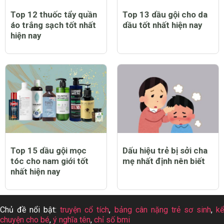
Top 12 thuốc tẩy quần
Top 13 dầu gội cho da
áo trắng sạch tốt nhất
dầu tốt nhất hiện nay
hiện nay
Top 15 dầu gội mọc
Dấu hiệu trẻ bị sởi cha
tóc cho nam giới tốt
mẹ nhất định nên biết
nhất hiện nay
Chủ đề nổi bật:
truyện cổ tích
,
bảng cân nặng trẻ sơ sinh
,
k
chuyện cho bé
,
ý nghĩa tên
,
chỉ số bmi