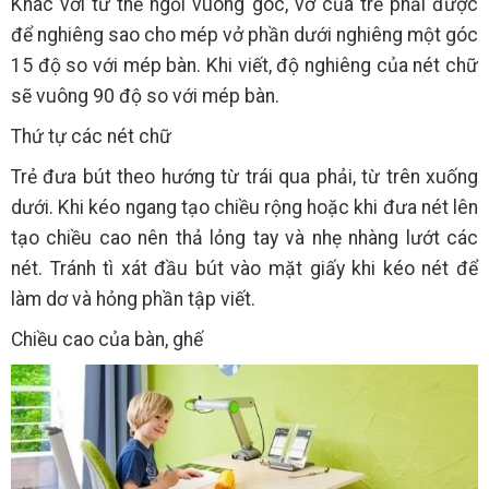
Khác với tư thế ngồi vuông góc, vở của trẻ phải được
để nghiêng sao cho mép vở phần dưới nghiêng một góc
15 độ so với mép bàn. Khi viết, độ nghiêng của nét chữ
sẽ vuông 90 độ so với mép bàn.
Thứ tự các nét chữ
Trẻ đưa bút theo hướng từ trái qua phải, từ trên xuống
dưới. Khi kéo ngang tạo chiều rộng hoặc khi đưa nét lên
tạo chiều cao nên thả lỏng tay và nhẹ nhàng lướt các
nét. Tránh tì xát đầu bút vào mặt giấy khi kéo nét để
làm dơ và hỏng phần tập viết.
Chiều cao của bàn, ghế