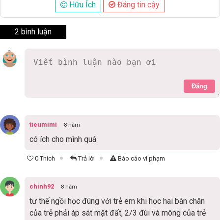
Hữu Ích
Đáng tin cậy
2 bình luận
Đăng
tieumimi
8 năm
có ích cho mình quá
0 Thích
Trả lời
Báo cáo vi phạm
chinh92
8 năm
tư thế ngồi học đúng với trẻ em khi học hai bàn chân
của trẻ phải áp sát mặt đất, 2/3 đùi và mông của trẻ