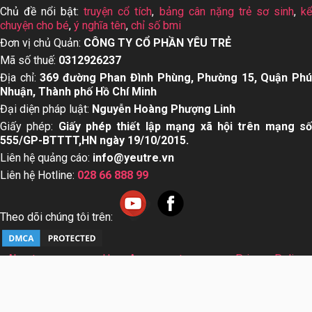
Chủ đề nổi bật:
truyện cổ tích
,
bảng cân nặng trẻ sơ sinh
,
k
chuyện cho bé
,
ý nghĩa tên
,
chỉ số bmi
Đơn vị chủ Quản:
CÔNG TY CỔ PHẦN YÊU TRẺ
Mã số thuế:
0312926237
Địa chỉ:
369 đường Phan Đình Phùng, Phường 15, Quận Ph
Nhuận, Thành phố Hồ Chí Minh
Đại diện pháp luật:
Nguyễn Hoàng Phượng Linh
Giấy phép:
Giấy phép thiết lập mạng xã hội trên mạng s
555/GP-BTTTT,HN ngày 19/10/2015.
Liên hệ quảng cáo:
info@yeutre.vn
Liên hệ Hotline:
028 66 888 99
Theo dõi chúng tôi trên:
About us
User Agreement
Privacy Policy
Sơ đồ trang web
© Copyright 2014 Yeutre.vn, all rights reserved. Chuyên
trang mạng xã hội Mẹ & Bé uy tín hàng đầu Việt Nam. Với nội