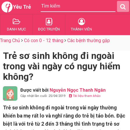
Yêu Trẻ
DANH MỤC
ĐỌC TRUYỆN
THÀNH VIÊN
Trang Chủ
Có con 0 - 12 tháng
Các bệnh thường gặp
Trẻ sơ sinh không đi ngoài
trong vài ngày có nguy hiểm
không?
Được viết bởi
Nguyễn Ngọc Thanh Ngân
Cập nhật lần cuối: 25/04/2019
Tài liệu tham khảo
Trẻ sơ sinh không đi ngoài trong vài ngày thường
khiến ba mẹ rất lo và nghĩ rằng do trẻ bị táo bón. Đặc
biệt là với trẻ từ 2 đến 3 tháng thì tình trạng trẻ sơ