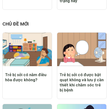
trạng này
CHỦ ĐỀ MỚI
Trẻ bị sởi có nằm điều
Trẻ bị sởi có được bật
hòa được không?
quạt không và lưu ý cần
thiết khi chăm sóc trẻ
bị bệnh