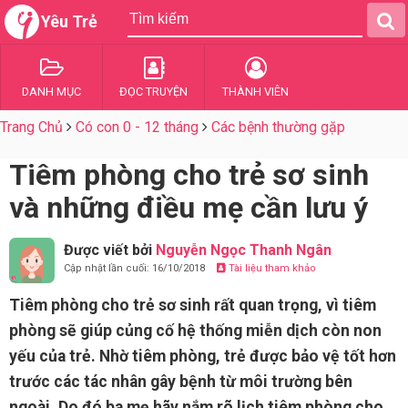
Yêu Trẻ
DANH MỤC
ĐỌC TRUYỆN
THÀNH VIÊN
Trang Chủ
Có con 0 - 12 tháng
Các bệnh thường gặp
Tiêm phòng cho trẻ sơ sinh
và những điều mẹ cần lưu ý
Được viết bởi
Nguyễn Ngọc Thanh Ngân
Cập nhật lần cuối: 16/10/2018
Tài liệu tham khảo
Tiêm phòng cho trẻ sơ sinh rất quan trọng, vì tiêm
phòng sẽ giúp củng cố hệ thống miễn dịch còn non
yếu của trẻ. Nhờ tiêm phòng, trẻ được bảo vệ tốt hơn
trước các tác nhân gây bệnh từ môi trường bên
ngoài. Do đó ba mẹ hãy nắm rõ lịch tiêm phòng cho