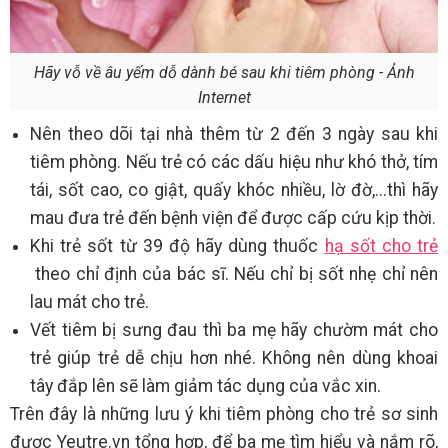
Hãy vỗ về âu yếm dỗ dành bé sau khi tiêm phòng - Ảnh
Internet
Nên theo dõi tại nhà thêm từ 2 đến 3 ngày sau khi
tiêm phòng. Nếu trẻ có các dấu hiệu như khó thở, tím
tái, sốt cao, co giật, quấy khóc nhiều, lờ đờ,...thì hãy
mau đưa trẻ đến bệnh viện để được cấp cứu kịp thời.
Khi trẻ sốt từ 39 độ hãy dùng thuốc
hạ sốt cho trẻ
theo chỉ định của bác sĩ. Nếu chỉ bị sốt nhẹ chỉ nên
lau mát cho trẻ.
Vết tiêm bị sưng đau thì ba mẹ hãy chườm mát cho
trẻ giúp trẻ dễ chịu hơn nhé. Không nên dùng khoai
tây đắp lên sẽ làm giảm tác dụng của vắc xin.
Trên đây là những lưu ý khi tiêm phòng cho trẻ sơ sinh
được Yeutre.vn tổng hợp, để ba mẹ tìm hiểu và nắm rõ,