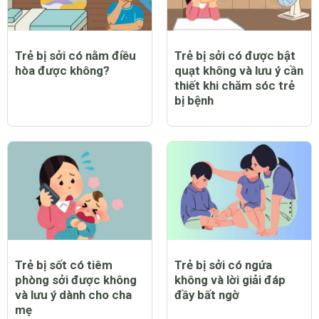
Trẻ bị sởi có nằm điều
Trẻ bị sởi có được bật
hòa được không?
quạt không và lưu ý cần
thiết khi chăm sóc trẻ
bị bệnh
Trẻ bị sốt có tiêm
Trẻ bị sởi có ngứa
phòng sởi được không
không và lời giải đáp
và lưu ý dành cho cha
đầy bất ngờ
mẹ