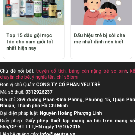
Top 15 dầu gội mọc
Dấu hiệu trẻ bị sởi cha
tóc cho nam giới tốt
mẹ nhất định nên biết
nhất hiện nay
Chủ đề nổi bật:
truyện cổ tích
,
bảng cân nặng trẻ sơ sinh
,
k
chuyện cho bé
,
ý nghĩa tên
,
chỉ số bmi
Đơn vị chủ Quản:
CÔNG TY CỔ PHẦN YÊU TRẺ
Mã số thuế:
0312926237
Địa chỉ:
369 đường Phan Đình Phùng, Phường 15, Quận Ph
Nhuận, Thành phố Hồ Chí Minh
Đại diện pháp luật:
Nguyễn Hoàng Phượng Linh
Giấy phép:
Giấy phép thiết lập mạng xã hội trên mạng s
555/GP-BTTTT,HN ngày 19/10/2015.
Liên hệ quảng cáo:
info@yeutre.vn