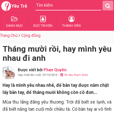
Yêu Trẻ
DANH MỤC
ĐỌC TRUYỆN
THÀNH VIÊN
Trang Chủ
Cộng đồng
Tháng mười rồi, hay mình yêu
nhau đi anh
Được viết bởi
Phan Quyên
Cập nhật lần cuối: 07/10/2014
Tài liệu tham khảo
Hay là mình yêu nhau nhé, để bàn tay được nắm chặt
lấy bàn tay, để tháng mười không còn cô đơn...
Mùa thu lãng đãng yêu thương. Trời đã biết se lạnh, và
đã biết nắng tan cuối mỗi chiều tà. Có bàn tay ai vô tình