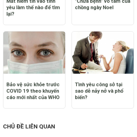
Mất niềm tin vào tình
"Chữa bệnh" vô tâm của
yêu làm thế nào để tìm
chồng ngày Noel
lại?
Bảo vệ sức khỏe trước
Tình yêu công sở tại
COVID 19 theo khuyến
sao dễ nảy nở và phổ
cáo mới nhất của WHO
biến?