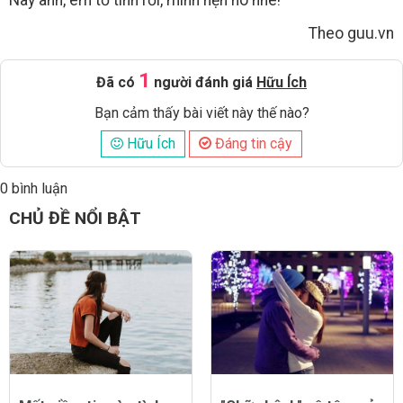
Này anh, em tỏ tình rồi, mình hẹn hò nhé!
Theo guu.vn
1
Đã có
người đánh giá
Hữu Ích
Bạn cảm thấy bài viết này thế nào?
Hữu Ích
Đáng tin cậy
0 bình luận
Đăng
CHỦ ĐỀ NỔI BẬT