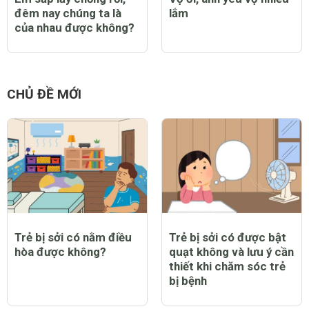
Em sắp lấy chồng rồi,
Vợ ơi, anh yêu vợ nhiều
đêm nay chúng ta là
lắm
của nhau được không?
CHỦ ĐỀ MỚI
Trẻ bị sởi có nằm điều
Trẻ bị sởi có được bật