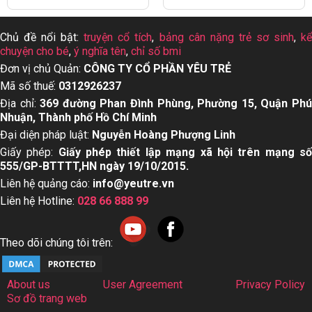
Top 15 dầu gội mọc
Dấu hiệu trẻ bị sởi cha
tóc cho nam giới tốt
mẹ nhất định nên biết
nhất hiện nay
Chủ đề nổi bật:
truyện cổ tích
,
bảng cân nặng trẻ sơ sinh
,
k
chuyện cho bé
,
ý nghĩa tên
,
chỉ số bmi
Đơn vị chủ Quản:
CÔNG TY CỔ PHẦN YÊU TRẺ
Mã số thuế:
0312926237
Địa chỉ:
369 đường Phan Đình Phùng, Phường 15, Quận Ph
Nhuận, Thành phố Hồ Chí Minh
Đại diện pháp luật:
Nguyễn Hoàng Phượng Linh
Giấy phép:
Giấy phép thiết lập mạng xã hội trên mạng s
555/GP-BTTTT,HN ngày 19/10/2015.
Liên hệ quảng cáo:
info@yeutre.vn
Liên hệ Hotline:
028 66 888 99
Theo dõi chúng tôi trên: