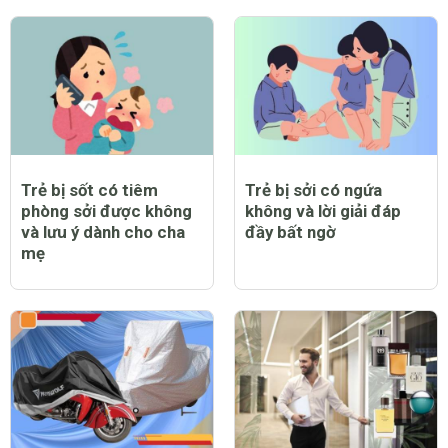
hòa được không?
quạt không và lưu ý cần
thiết khi chăm sóc trẻ
bị bệnh
Trẻ bị sốt có tiêm
Trẻ bị sởi có ngứa
phòng sởi được không
không và lời giải đáp
và lưu ý dành cho cha
đầy bất ngờ
mẹ