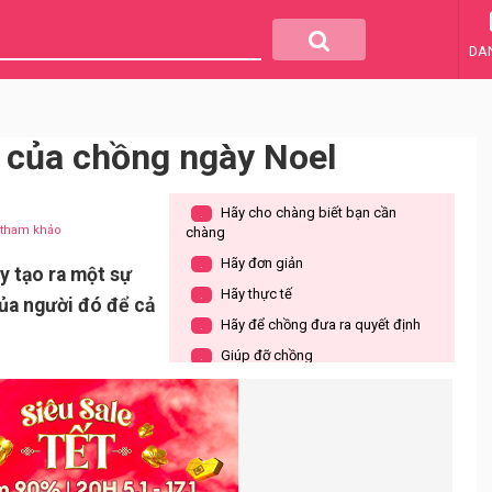
DA
 của chồng ngày Noel
Hãy cho chàng biết bạn cần
.
u tham khảo
chàng
Hãy đơn giản
.
y tạo ra một sự
Hãy thực tế
.
của người đó để cả
Hãy để chồng đưa ra quyết định
.
Giúp đỡ chồng
.
Dành nhiều lời khen ngợi cho anh
.
ấy