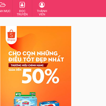
NH MỤC
ĐỌC
THÀNH
TRUYỆN
VIÊN