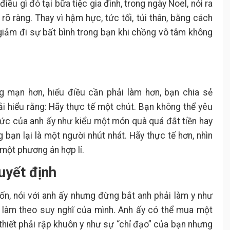
ều gì đó tại bữa tiệc gia đình, trong ngày Noel, nói ra
õ ràng. Thay vì hậm hực, tức tối, tủi thân, bằng cách
giảm đi sự bất bình trong bạn khi chồng vô tâm không
 mạn hơn, hiểu điều cần phải làm hơn, bạn chia sẻ
i hiểu rằng: Hãy thực tế một chút. Bạn không thể yêu
ức của anh ấy như kiểu một món quà quá đắt tiền hay
 bạn lại là một người nhút nhát. Hãy thực tế hơn, nhìn
 một phương án hợp lí.
uyết định
n, nói với anh ấy nhưng đừng bắt anh phải làm y như
à làm theo suy nghĩ của mình. Anh ấy có thể mua một
 thiết phải rập khuôn y như sự “chỉ đạo” của bạn nhưng