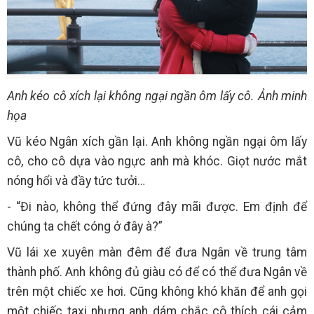
Anh kéo cô xích lại không ngại ngần ôm lấy cô. Ảnh minh
họa
Vũ kéo Ngân xích gần lại. Anh không ngần ngại ôm lấy
cô, cho cô dựa vào ngực anh mà khóc. Giọt nước mắt
nóng hổi và đầy tức tưởi…
- “Đi nào, không thể đứng đây mãi được. Em định để
chúng ta chết cóng ở đây à?”
Vũ lái xe xuyên màn đêm để đưa Ngân về trung tâm
thành phố. Anh không đủ giàu có để có thể đưa Ngân về
trên một chiếc xe hơi. Cũng không khó khăn để anh gọi
một chiếc taxi nhưng anh dám chắc cô thích cái cảm