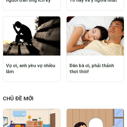
người đàn ông ích kỷ
10 hay và ý nghĩa nhất
Vợ ơi, anh yêu vợ nhiều
Đàn bà ơi, phải thảnh
lắm
thơi thôi!
CHỦ ĐỀ MỚI