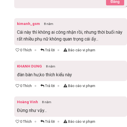
Đăng
kimanh_gsm
8 năm
Cái này thì không ai công nhận rồi, nhưng thời buổi này
rất nhiều phụ nữ không quan trọng cái ấy...
0 Thích
Trả lời
Báo cáo vi phạm
KHANH DUNG
8 năm
đàn bàn hư,ko thích kiểu này
0 Thích
Trả lời
Báo cáo vi phạm
Hoàng Vinh
8 năm
Đừng như vậy...
0 Thích
Trả lời
Báo cáo vi phạm