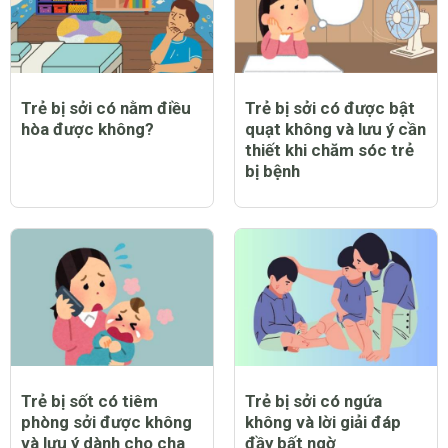
Trẻ bị sởi có nằm điều
Trẻ bị sởi có được bật
hòa được không?
quạt không và lưu ý cần
thiết khi chăm sóc trẻ
bị bệnh
Trẻ bị sốt có tiêm
Trẻ bị sởi có ngứa
phòng sởi được không
không và lời giải đáp
và lưu ý dành cho cha
đầy bất ngờ