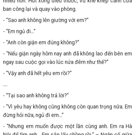
nhiều hơn. Hút xong điếu thuốc, Vũ khẽ khép cánh cửa
ban công lại và quay vào phòng.
- “Sao anh không lên giường với em?”
- “Em ngủ đi…”
- “Anh còn giận em đúng không?”
- “Nếu giận ngày hôm nay anh đã không lao đến bên em
ngay sau cuộc gọi vào lúc nửa đêm như thế?”
- “Vậy anh đã hết yêu em rồi?”
….
- “Tại sao anh không trả lời?”
- “Vì yêu hay không cũng không còn quan trọng nữa. Em
đừng hỏi nữa, ngủ đi em…”
- “Nhưng em muốn được một lần cùng anh. Em ra Hà
Nội để tìm anh… Em sắp lấy chồng rồi.” – Ngân cố giữa