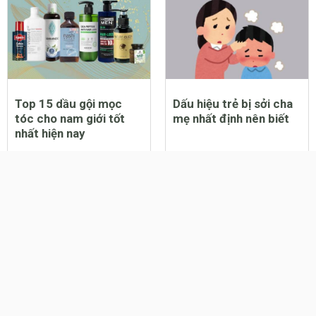
Top 15 dầu gội mọc
Dấu hiệu trẻ bị sởi cha
tóc cho nam giới tốt
mẹ nhất định nên biết
nhất hiện nay
Chủ đề nổi bật:
truyện cổ tích
,
bảng cân nặng trẻ sơ sinh
,
k
chuyện cho bé
,
ý nghĩa tên
,
chỉ số bmi
Đơn vị chủ Quản:
CÔNG TY CỔ PHẦN YÊU TRẺ
Mã số thuế:
0312926237
Địa chỉ:
369 đường Phan Đình Phùng, Phường 15, Quận Ph
Nhuận, Thành phố Hồ Chí Minh
Đại diện pháp luật:
Nguyễn Hoàng Phượng Linh
Giấy phép:
Giấy phép thiết lập mạng xã hội trên mạng s