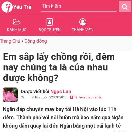
Yêu Trẻ
DANH MỤC
ĐỌC TRUYỆN
THÀNH VIÊN
Trang Chủ
Cộng đồng
Em sắp lấy chồng rồi, đêm
nay chúng ta là của nhau
được không?
Được viết bởi
Ngọc Lan
Cập nhật lần cuối: 22/09/2015
Tài liệu tham khảo
Ngân đáp chuyến may bay tới Hà Nội vào lúc 11h
đêm. Thành phố với nỗi buồn mà bao năm qua Ngân
không dám quay lại đón Ngân bằng một cái lạnh tê