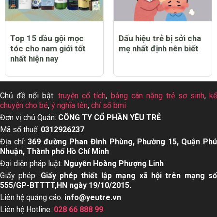
Top 15 dầu gội mọc
Dấu hiệu trẻ bị sởi cha
tóc cho nam giới tốt
mẹ nhất định nên biết
nhất hiện nay
Chủ đề nổi bật:
truyện cổ tích
,
bảng cân nặng trẻ sơ sinh
,
k
chuyện cho bé
,
ý nghĩa tên
,
chỉ số bmi
Đơn vị chủ Quản:
CÔNG TY CỔ PHẦN YÊU TRẺ
Mã số thuế:
0312926237
Địa chỉ:
369 đường Phan Đình Phùng, Phường 15, Quận Ph
Nhuận, Thành phố Hồ Chí Minh
Đại diện pháp luật:
Nguyễn Hoàng Phượng Linh
Giấy phép:
Giấy phép thiết lập mạng xã hội trên mạng s
555/GP-BTTTT,HN ngày 19/10/2015.
Liên hệ quảng cáo:
info@yeutre.vn
Liên hệ Hotline:
028 66 888 99