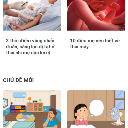
3 thời điểm vàng chẩn
10 điều mẹ nên biết về
đoán, sàng lọc dị tật ở
thai máy
thai nhi mẹ cần lưu ý
CHỦ ĐỀ MỚI