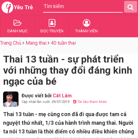
Yêu Trẻ
DANH MỤC
ĐỌC TRUYỆN
THÀNH VIÊN
Trang Chủ
Mang thai
40 tuần thai
Thai 13 tuần - sự phát triển
với những thay đổi đáng kinh
ngạc của bé
Được viết bởi
Cát Lâm
Cập nhật lần cuối: 29/07/2019
Tài liệu tham khảo
Thai 13 tuần - mẹ cùng con đã đi qua được tam cá
nguyệt thứ nhất, 1/3 của hành trình mang thai. Người
ta nói 13 tuần là thời điểm có nhiều điều khiến chúng