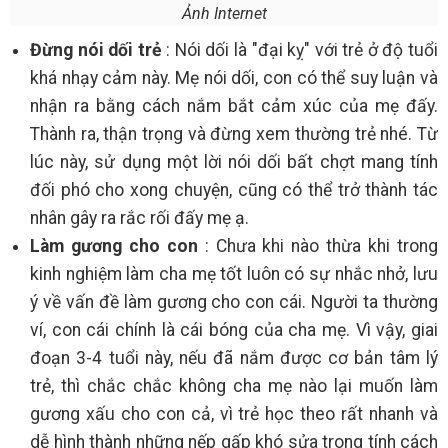
Ảnh Internet
Đừng nói dối trẻ
: Nói dối là "đại kỵ" với trẻ ở độ tuổi
khá nhạy cảm này. Mẹ nói dối, con có thể suy luận và
nhận ra bằng cách nắm bắt cảm xúc của mẹ đấy.
Thành ra, thận trọng và đừng xem thường trẻ nhé. Từ
lúc này, sử dụng một lời nói dối bất chợt mang tính
đối phó cho xong chuyện, cũng có thể trở thành tác
nhân gây ra rắc rối đấy mẹ ạ.
Làm gương cho con
: Chưa khi nào thừa khi trong
kinh nghiệm làm cha mẹ tốt luôn có sự nhắc nhở, lưu
ý về vấn đề làm gương cho con cái. Người ta thường
ví, con cái chính là cái bóng của cha mẹ. Vì vậy, giai
đoạn 3-4 tuổi này, nếu đã nắm được cơ bản tâm lý
trẻ, thì chắc chắc không cha mẹ nào lại muốn làm
gương xấu cho con cả, vì trẻ học theo rất nhanh và
dễ hình thành những nếp gấp khó sửa trong tính cách