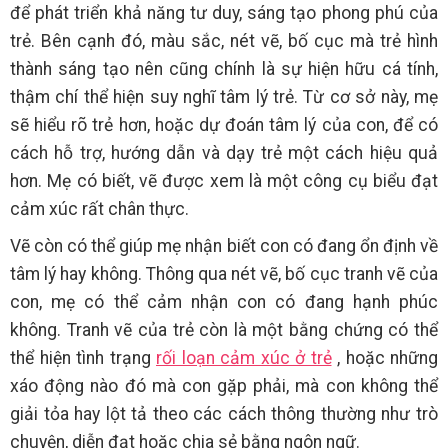
để phát triển khả năng tư duy, sáng tạo phong phú của
trẻ. Bên cạnh đó, màu sắc, nét vẽ, bố cục mà trẻ hình
thành sáng tạo nên cũng chính là sự hiện hữu cá tính,
thậm chí thể hiện suy nghĩ tâm lý trẻ. Từ cơ sở này, mẹ
sẽ hiểu rõ trẻ hơn, hoặc dự đoán tâm lý của con, để có
cách hỗ trợ, hướng dẫn và dạy trẻ một cách hiệu quả
hơn. Mẹ có biết, vẽ được xem là một công cụ biểu đạt
cảm xúc rất chân thực.
Vẽ còn có thể giúp mẹ nhận biết con có đang ổn định về
tâm lý hay không. Thông qua nét vẽ, bố cục tranh vẽ của
con, mẹ có thể cảm nhận con có đang hạnh phúc
không. Tranh vẽ của trẻ còn là một bằng chứng có thể
thể hiện tình trạng
rối loạn cảm xúc ở trẻ
, hoặc những
xáo động nào đó mà con gặp phải, mà con không thể
giải tỏa hay lột tả theo các cách thông thường như trò
chuyện, diễn đạt hoặc chia sẻ bằng ngôn ngữ.