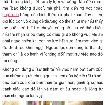
thật bướng bỉnh, hết sức lỳ lợm và cứng đầu đến mức
mẹ "bảo không được", mà phải tìm đến roi vọt hoặc
phạt con
bằng các hình thức xử phạt khác. Tuy nhiên,
đôi lúc con vô cùng dễ thương, có thể an ủi mẹ nếu thấy
mẹ buồn, có thể trò chuyện cùng bố như vẻ thấu hiểu
nếu trẻ nhận ra bố đang có điều gì đó không vui. Mẹ sẽ
phải ngạc nhiên khi con nỗ lực hết sức làm một việc gì
đó để được khen ngợi. Ngược lại, con cũng tỏ thái độ
thậm chí là có hành vi "chống đối" một sự việc nào đó
tới cùng.
Không chỉ dừng ở "sự tinh tế" về việc nắm bắt cảm xúc
của những người chung quanh, con còn bộc lộ rất rõ nét
các cảm xúc của bản thân từ giận hờn, ganh tị, sợ hãi,
cảnh giác cao độ lẫn vẻ đăm chiêu hoặc hài lòng tự
mãn như người lớn vậy.