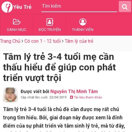
Yêu Trẻ
DANH MỤC
ĐỌC TRUYỆN
THÀNH VIÊN
Trang Chủ
Có con 1 - 12 tuổi
Tâm lý của trẻ
Tâm lý trẻ 3-4 tuổi mẹ cần
thấu hiểu để giúp con phát
triển vượt trội
Được viết bởi
Nguyễn Thị Minh Tâm
Cập nhật lần cuối: 22/04/2019
Tài liệu tham khảo
Tâm lý trẻ 3-4 tuổi là chủ đề cần được mẹ rất chú
trọng tìm hiểu. Bởi, giai đoạn này được xem là đỉnh
điểm của sự phát triển về tâm sinh lý trẻ, mà từ đây,