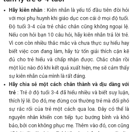
Hãy kiên nhẫn
: Kiên nhẫn là yếu tố đầu tiên đòi hỏi
với mọi phụ huynh khi giáo dục con cái ở mọi độ tuổi.
Độ tuổi 3-4 của trẻ chắc chắn cũng không ngoại lệ.
Nếu con hỏi bạn 10 câu hỏi, hãy kiên nhẫn trả lời trẻ.
Vì con còn nhiều thắc mắc và chưa thực sự hiểu hay
biết việc con đang làm, hãy từ tốn giải thích cặn kẽ
đủ cho trẻ hiểu và chấp nhận được. Chắc chắn rồi
một lúc nào đó khi kết quả xuất hiện, mẹ sẽ cảm thấy
sự kiên nhẫn của mình là rất đáng.
Hãy chia sẻ một cách chân thành và dịu dàng với
trẻ
: Trẻ ở độ tuổi 3-4 đã hiểu nhiều và biết suy luận,
thích lý lẽ. Do đó, mẹ đừng coi thường trẻ mà đối phó
sự rắc rối của trẻ một cách qua loa. Đây có thể là
nguyên nhân khiến con tiếp tục bướng bỉnh và khó
bảo, bởi con không phục mẹ. Thêm vào đó, con cũng