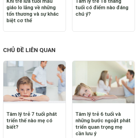
Khi trẻ lứa tuổi mẫu
Tâm lý trẻ 18 tháng
giáo lo lắng về những
tuổi có điểm nào đáng
tổn thương và sự khác
chú ý?
biệt cơ thể
CHỦ ĐỀ LIÊN QUAN
Tâm lý trẻ 7 tuổi phát
Tâm lý trẻ 6 tuổi và
triển thế nào mẹ có
những bước ngoặt phát
biết?
triển quan trọng mẹ
cần lưu ý