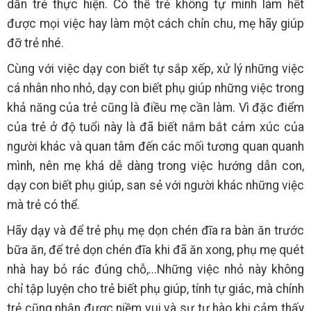
dẫn trẻ thực hiện. Có thể trẻ không tự mình làm hết
được mọi việc hay làm một cách chỉn chu, mẹ hãy giúp
đỡ trẻ nhé.
Cùng với việc dạy con biết tự sắp xếp, xử lý những việc
cá nhân nho nhỏ, dạy con biết phụ giúp những việc trong
khả năng của trẻ cũng là điều mẹ cần làm. Vì đặc điểm
của trẻ ở độ tuổi này là đã biết nắm bắt cảm xúc của
người khác và quan tâm đến các mối tương quan quanh
mình, nên mẹ khá dễ dàng trong việc hướng dẫn con,
dạy con biết phụ giúp, san sẻ với người khác những việc
mà trẻ có thể.
Hãy dạy và để trẻ phụ mẹ dọn chén đĩa ra bàn ăn trước
bữa ăn, để trẻ dọn chén đĩa khi đã ăn xong, phụ mẹ quét
nhà hay bỏ rác đúng chỗ,...Những việc nhỏ này không
chỉ tập luyện cho trẻ biết phụ giúp, tính tự giác, mà chính
trẻ cũng nhận được niềm vui và sự tự hào khi cảm thấy