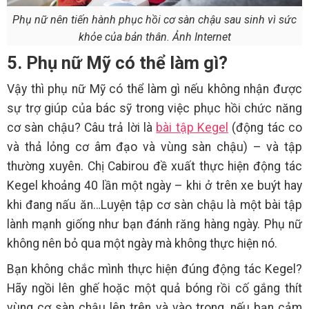
Phụ nữ nên tiến hành phục hồi cơ sàn chậu sau sinh vì sức
khỏe của bản thân. Ảnh Internet
5. Phụ nữ Mỹ có thể làm gì?
Vậy thì phụ nữ Mỹ có thể làm gì nếu không nhận được
sự trợ giúp của bác sỹ trong việc phục hồi chức năng
cơ sàn chậu? Câu trả lời là
bài tập Kegel
(động tác co
và thả lỏng cơ âm đạo và vùng sàn chậu) – và tập
thường xuyên. Chị Cabirou đề xuất thực hiện động tác
Kegel khoảng 40 lần một ngày – khi ở trên xe buýt hay
khi đang nấu ăn…Luyện tập cơ sàn chậu là một bài tập
lành mạnh giống như bạn đánh răng hàng ngày. Phụ nữ
không nên bỏ qua một ngày mà không thực hiện nó.
Bạn không chắc mình thực hiện đúng động tác Kegel?
Hãy ngồi lên ghế hoặc một quả bóng rồi cố gắng thít
vùng cơ sàn chậu lên trên và vào trong, nếu bạn cảm