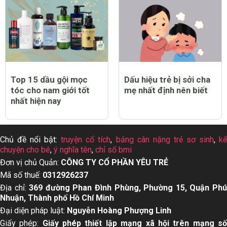
Top 15 dầu gội mọc
Dấu hiệu trẻ bị sởi cha
tóc cho nam giới tốt
mẹ nhất định nên biết
nhất hiện nay
Chủ đề nổi bật:
truyện cổ tích
,
bảng cân nặng trẻ sơ sinh
,
k
chuyện cho bé
,
ý nghĩa tên
,
chỉ số bmi
Đơn vị chủ Quản:
CÔNG TY CỔ PHẦN YÊU TRẺ
Mã số thuế:
0312926237
Địa chỉ:
369 đường Phan Đình Phùng, Phường 15, Quận Ph
Nhuận, Thành phố Hồ Chí Minh
Đại diện pháp luật:
Nguyễn Hoàng Phượng Linh
Giấy phép:
Giấy phép thiết lập mạng xã hội trên mạng s