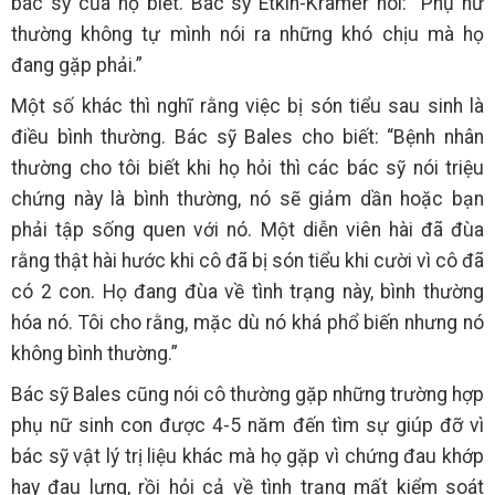
bác sỹ của họ biết. Bác sỹ Etkin-Kramer nói: “Phụ nữ
thường không tự mình nói ra những khó chịu mà họ
đang gặp phải.”
Một số khác thì nghĩ rằng việc bị són tiểu sau sinh là
điều bình thường. Bác sỹ Bales cho biết: “Bệnh nhân
thường cho tôi biết khi họ hỏi thì các bác sỹ nói triệu
chứng này là bình thường, nó sẽ giảm dần hoặc bạn
phải tập sống quen với nó. Một diễn viên hài đã đùa
rằng thật hài hước khi cô đã bị són tiểu khi cười vì cô đã
có 2 con. Họ đang đùa về tình trạng này, bình thường
hóa nó. Tôi cho rằng, mặc dù nó khá phổ biến nhưng nó
không bình thường.”
Bác sỹ Bales cũng nói cô thường gặp những trường hợp
phụ nữ sinh con được 4-5 năm đến tìm sự giúp đỡ vì
bác sỹ vật lý trị liệu khác mà họ gặp vì chứng đau khớp
hay đau lưng, rồi hỏi cả về tình trạng mất kiểm soát