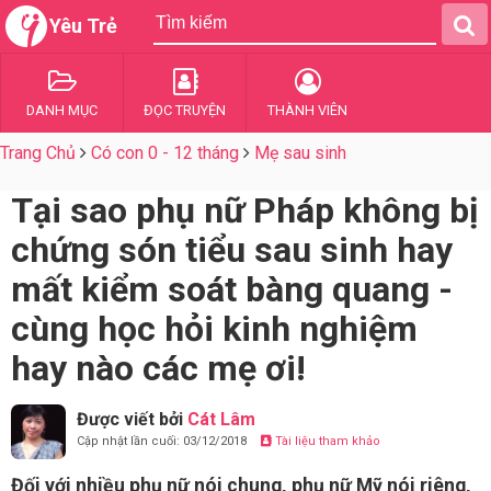
Yêu Trẻ
DANH MỤC
ĐỌC TRUYỆN
THÀNH VIÊN
Trang Chủ
Có con 0 - 12 tháng
Mẹ sau sinh
Tại sao phụ nữ Pháp không bị
chứng són tiểu sau sinh hay
mất kiểm soát bàng quang -
cùng học hỏi kinh nghiệm
hay nào các mẹ ơi!
Được viết bởi
Cát Lâm
Cập nhật lần cuối: 03/12/2018
Tài liệu tham khảo
Đối với nhiều phụ nữ nói chung, phụ nữ Mỹ nói riêng,