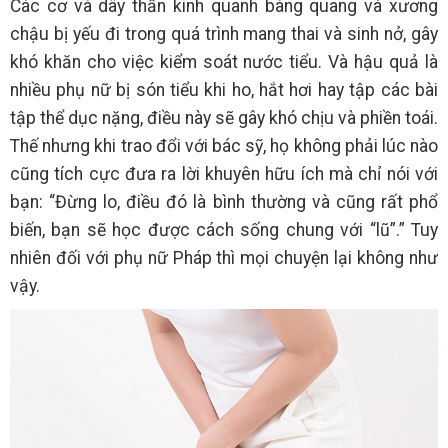
Các cơ và dây thần kinh quanh bàng quang và xương
chậu bị yếu đi trong quá trình mang thai và sinh nở, gây
khó khăn cho việc kiểm soát nước tiểu. Và hậu quả là
nhiều phụ nữ bị són tiểu khi ho, hắt hơi hay tập các bài
tập thể dục nặng, điều này sẽ gây khó chịu và phiền toái.
Thế nhưng khi trao đổi với bác sỹ, họ không phải lúc nào
cũng tích cực đưa ra lời khuyên hữu ích mà chỉ nói với
bạn: “Đừng lo, điều đó là bình thường và cũng rất phổ
biến, bạn sẽ học được cách sống chung với “lũ”.” Tuy
nhiên đối với phụ nữ Pháp thì mọi chuyện lại không như
vậy.