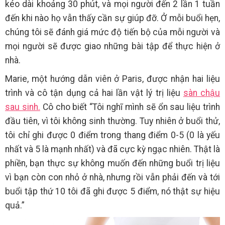
kéo dài khoảng 30 phút, và mọi người đến 2 lần 1 tuần
đến khi nào họ vẫn thấy cần sự giúp đỡ. Ở mỗi buổi hẹn,
chúng tôi sẽ đánh giá mức độ tiến bộ của mỗi người và
mọi người sẽ được giao những bài tập để thực hiện ở
nhà.
Marie, một hướng dẫn viên ở Paris, được nhận hai liệu
trình và cô tận dụng cả hai lần vật lý trị liệu
sàn chậu
sau sinh.
Cô cho biết “Tôi nghĩ mình sẽ ổn sau liệu trình
đầu tiên, vì tôi không sinh thường. Tuy nhiên ở buổi thử,
tôi chỉ ghi được 0 điểm trong thang điểm 0-5 (0 là yếu
nhất và 5 là mạnh nhất) và đã cực kỳ ngạc nhiên. Thật là
phiền, bạn thực sự không muốn đến những buổi trị liệu
vì bạn còn con nhỏ ở nhà, nhưng rồi vẫn phải đến và tới
buổi tập thứ 10 tôi đã ghi được 5 điểm, nó thật sự hiệu
quả.”