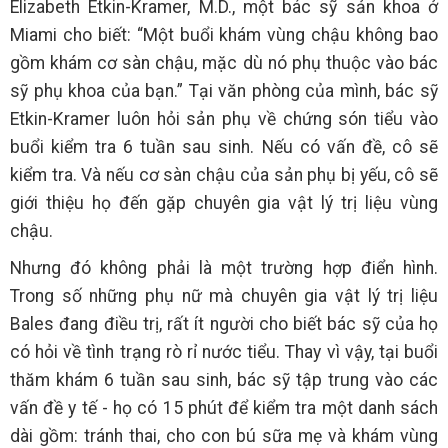
Elizabeth Etkin-Kramer, M.D., một bác sỹ sản khoa ở
Miami cho biết: “Một buổi khám vùng chậu không bao
gồm khám cơ sàn chậu, mặc dù nó phụ thuộc vào bác
sỹ phụ khoa của bạn.” Tại văn phòng của mình, bác sỹ
Etkin-Kramer luôn hỏi sản phụ về chứng són tiểu vào
buổi kiểm tra 6 tuần sau sinh. Nếu có vấn đề, cô sẽ
kiểm tra. Và nếu cơ sàn chậu của sản phụ bị yếu, cô sẽ
giới thiệu họ đến gặp chuyên gia vật lý trị liệu vùng
chậu.
Nhưng đó không phải là một trường hợp điển hình.
Trong số những phụ nữ mà chuyên gia vật lý trị liệu
Bales đang điều trị, rất ít người cho biết bác sỹ của họ
có hỏi về tình trạng rò rỉ nước tiểu. Thay vì vậy, tại buổi
thăm khám 6 tuần sau sinh, bác sỹ tập trung vào các
vấn đề y tế - họ có 15 phút để kiểm tra một danh sách
dài gồm: tránh thai, cho con bú sữa mẹ và khám vùng