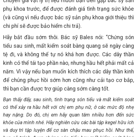
chuyên gia vật lý trị liệu muốn bạn đến gặp bác sỹ sản
phụ khoa trước, để được đánh giá tình trạng sức khỏe
(và cũng vì nếu được bác sỹ sản phụ khoa giới thiệu thì
chi phí sẽ được bảo hiểm chi trả).
Hãy bắt đầu sớm thôi. Bác sỹ Bales nói: “Chứng són
tiểu sau sinh, mất kiểm soát bàng quang sẽ ngày càng
tệ đi, và không thể tự nó khá hơn được. Các dây thần
kinh có thể tái tạo phần nào, nhưng hầu hết phải mất cả
năm. Vì vậy nếu bạn muốn kích thích các dây thần kinh
để chúng phục hồi sớm hơn cũng như cải tạo cơ bắp,
thì bạn cần được trợ giúp càng sớm càng tốt.
Bạn thấy đấy, sau sinh, tình trạng són tiểu và mất kiểm soát
có thể xảy ra hầu hết với chị em phụ nữ, ở các mức độ nhẹ
hay nặng. Do đó, chị em hãy quan tâm nhiều hơn đến sức
khỏe của mình nhé. Hãy nghiên cứu các bài tập kegel hữu ích
và duy trì tập luyện để cơ sàn chậu mau phục hồi. Như thế,