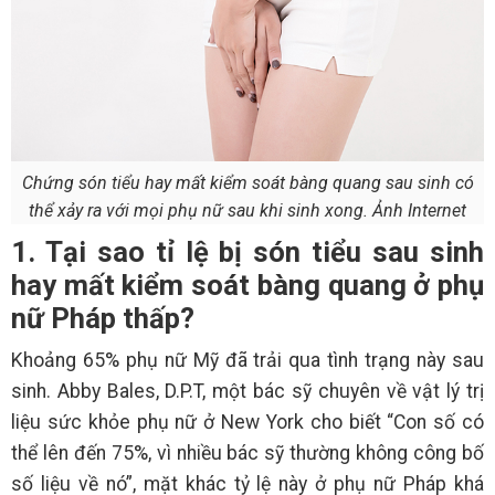
Chứng són tiểu hay mất kiểm soát bàng quang sau sinh có
thể xảy ra với mọi phụ nữ sau khi sinh xong. Ảnh Internet
1. Tại sao tỉ lệ bị són tiểu sau sinh
hay mất kiểm soát bàng quang ở phụ
nữ Pháp thấp?
Khoảng 65% phụ nữ Mỹ đã trải qua tình trạng này sau
sinh. Abby Bales, D.P.T, một bác sỹ chuyên về vật lý trị
liệu sức khỏe phụ nữ ở New York cho biết “Con số có
thể lên đến 75%, vì nhiều bác sỹ thường không công bố
số liệu về nó”, mặt khác tỷ lệ này ở phụ nữ Pháp khá