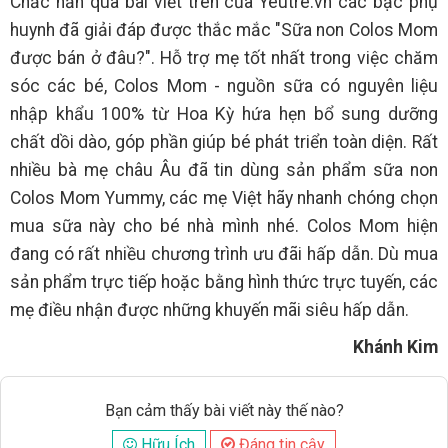
Chắc hẳn qua bài viết trên của Yeutre.vn các bậc phụ
huynh đã giải đáp được thắc mắc "Sữa non Colos Mom
được bán ở đâu?". Hỗ trợ mẹ tốt nhất trong việc chăm
sóc các bé, Colos Mom - nguồn sữa có nguyên liệu
nhập khẩu 100% từ Hoa Kỳ hứa hẹn bổ sung dưỡng
chất dồi dào, góp phần giúp bé phát triển toàn diện. Rất
nhiều bà mẹ châu Âu đã tin dùng sản phẩm sữa non
Colos Mom Yummy, các mẹ Việt hãy nhanh chóng chọn
mua sữa này cho bé nhà mình nhé. Colos Mom hiện
đang có rất nhiều chương trình ưu đãi hấp dẫn. Dù mua
sản phẩm trực tiếp hoặc bằng hình thức trực tuyến, các
mẹ điều nhận được những khuyến mãi siêu hấp dẫn.
Khánh Kim
Bạn cảm thấy bài viết này thế nào?
Hữu Ích
Đáng tin cậy