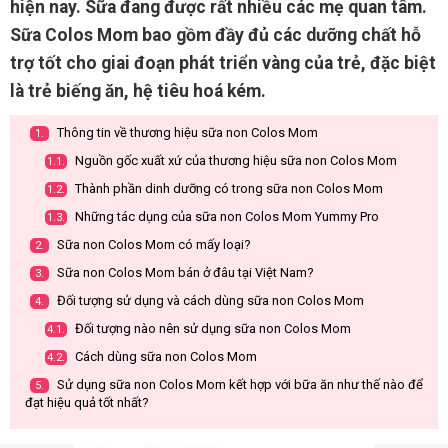
hiện nay. Sữa đang được rất nhiều các mẹ quan tâm.
Sữa Colos Mom bao gồm đầy đủ các dưỡng chất hỗ
trợ tốt cho giai đoạn phát triển vàng của trẻ, đặc biệt
là trẻ biếng ăn, hệ tiêu hoá kém.
Thông tin về thương hiệu sữa non Colos Mom
1.
Nguồn gốc xuất xứ của thương hiệu sữa non Colos Mom
1.1.
Thành phần dinh dưỡng có trong sữa non Colos Mom
1.2.
Những tác dụng của sữa non Colos Mom Yummy Pro
1.3.
Sữa non Colos Mom có mấy loại?
2.
Sữa non Colos Mom bán ở đâu tại Việt Nam?
3.
Đối tượng sử dụng và cách dùng sữa non Colos Mom
4.
Đối tượng nào nên sử dụng sữa non Colos Mom
4.1.
Cách dùng sữa non Colos Mom
4.2.
Sử dụng sữa non Colos Mom kết hợp với bữa ăn như thế nào để
5.
đạt hiệu quả tốt nhất?