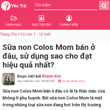
Yêu Trẻ
DANH MỤC
ĐỌC TRUYỆN
THÀNH VIÊN
Trang Chủ
Có con 1 - 12 tuổi
Sữa non Colos Mom bán ở
đâu, sử dụng sao cho đạt
hiệu quả nhất?
Được viết bởi
Khánh Kim
Cập nhật lần cuối: 29/03/2021
Tài liệu tham khảo
Sữa non Colos Mom bán ở đâu có lẽ là thắc mắc của
không ít phụ huynh. Bởi sữa non Colos Mom là một
trong những loại sữa non đang hot trên thị trường