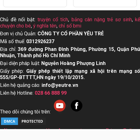
Chủ đề nổi bật:
truyện cổ tích
,
bảng cân nặng trẻ sơ sinh
,
k
chuyện cho bé
,
ý nghĩa tên
,
chỉ số bmi
Đơn vị chủ Quản:
CÔNG TY CỔ PHẦN YÊU TRẺ
Mã số thuế:
0312926237
Địa chỉ:
369 đường Phan Đình Phùng, Phường 15, Quận Ph
Nhuận, Thành phố Hồ Chí Minh
Đại diện pháp luật:
Nguyễn Hoàng Phượng Linh
Giấy phép:
Giấy phép thiết lập mạng xã hội trên mạng s
555/GP-BTTTT,HN ngày 19/10/2015.
Liên hệ quảng cáo:
info@yeutre.vn
Liên hệ Hotline:
028 66 888 99
Theo dõi chúng tôi trên:
About us
User Agreement
Privacy Policy
Sơ đồ trang web