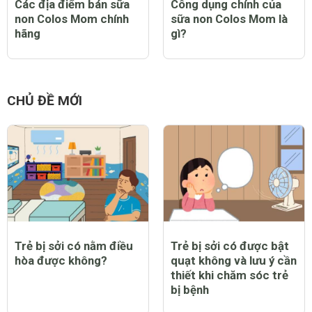
Các địa điểm bán sữa
Công dụng chính của
non Colos Mom chính
sữa non Colos Mom là
hãng
gì?
CHỦ ĐỀ MỚI
Trẻ bị sởi có nằm điều
Trẻ bị sởi có được bật
hòa được không?
quạt không và lưu ý cần
thiết khi chăm sóc trẻ
bị bệnh