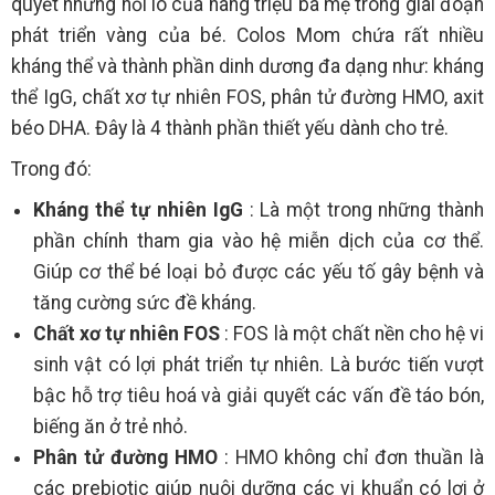
quyết những nổi lo của hàng triệu bà mẹ trong giai đoạn
phát triển vàng của bé. Colos Mom chứa rất nhiều
kháng thể và thành phần dinh dương đa dạng như: kháng
thể IgG, chất xơ tự nhiên FOS, phân tử đường HMO, axit
béo DHA. Đây là 4 thành phần thiết yếu dành cho trẻ.
Trong đó:
Kháng thể tự nhiên IgG
: Là một trong những thành
phần chính tham gia vào hệ miễn dịch của cơ thể.
Giúp cơ thể bé loại bỏ được các yếu tố gây bệnh và
tăng cường sức đề kháng.
Chất xơ tự nhiên FOS
: FOS là một chất nền cho hệ vi
sinh vật có lợi phát triển tự nhiên. Là bước tiến vượt
bậc hỗ trợ tiêu hoá và giải quyết các vấn đề táo bón,
biếng ăn ở trẻ nhỏ.
Phân tử đường HMO
: HMO không chỉ đơn thuần là
các prebiotic giúp nuôi dưỡng các vi khuẩn có lợi ở