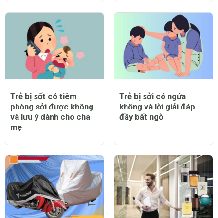
Trẻ bị sốt có tiêm
Trẻ bị sởi có ngứa
phòng sởi được không
không và lời giải đáp
và lưu ý dành cho cha
đầy bất ngờ
mẹ