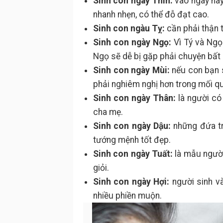
Sinh con ngày Thìn:
vào ngày này
nhanh nhẹn, có thể đỗ đạt cao.
Sinh con ngàu Tỵ:
cần phải thận t
Sinh con ngày Ngọ:
Vì Tý và Ngọ
Ngọ sẽ dễ bị gặp phải chuyện bất l
Sinh con ngày Mùi:
nếu con bạn s
phải nghiêm nghị hơn trong mối qu
Sinh con ngày Thân:
là người có
cha mẹ.
Sinh con ngày Dậu:
những đứa trẻ
tướng mệnh tốt đẹp.
Sinh con ngày Tuất:
là mẫu người
giỏi.
Sinh con ngày Hợi:
người sinh v
nhiều phiền muộn.