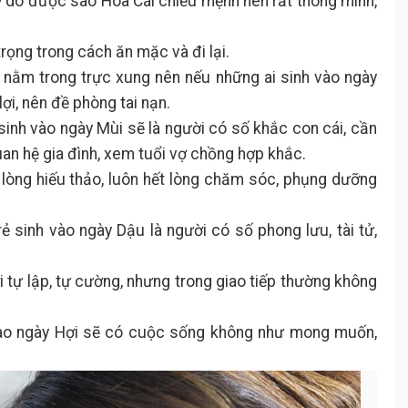
 do được sao Hoa Cái chiếu mệnh nên rất thông minh,
rọng trong cách ăn mặc và đi lại.
 nằm trong trực xung nên nếu những ai sinh vào ngày
ợi, nên đề phòng tai nạn.
inh vào ngày Mùi sẽ là người có số khắc con cái, cần
an hệ gia đình, xem tuổi vợ chồng hợp khắc.
 lòng hiếu thảo, luôn hết lòng chăm sóc, phụng dưỡng
 sinh vào ngày Dậu là người có số phong lưu, tài tử,
 tự lập, tự cường, nhưng trong giao tiếp thường không
ào ngày Hợi sẽ có cuộc sống không như mong muốn,