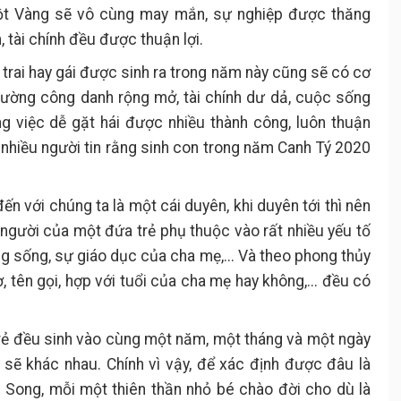
uột Vàng sẽ vô cùng may mắn, sự nghiệp được thăng
, tài chính đều được thuận lợi.
à trai hay gái được sinh ra trong năm này cũng sẽ có cơ
ường công danh rộng mở, tài chính dư dả, cuộc sống
ng việc dễ gặt hái được nhiều thành công, luôn thuận
n nhiều người tin rằng sinh con trong năm Canh Tý 2020
ến với chúng ta là một cái duyên, khi duyên tới thì nên
người của một đứa trẻ phụ thuộc vào rất nhiều yếu tố
g sống, sự giáo dục của cha mẹ,... Và theo phong thủy
ờ, tên gọi, hợp với tuổi của cha mẹ hay không,... đều có
trẻ đều sinh vào cùng một năm, một tháng và một ngày
sẽ khác nhau. Chính vì vậy, để xác định được đâu là
. Song, mỗi một thiên thần nhỏ bé chào đời cho dù là