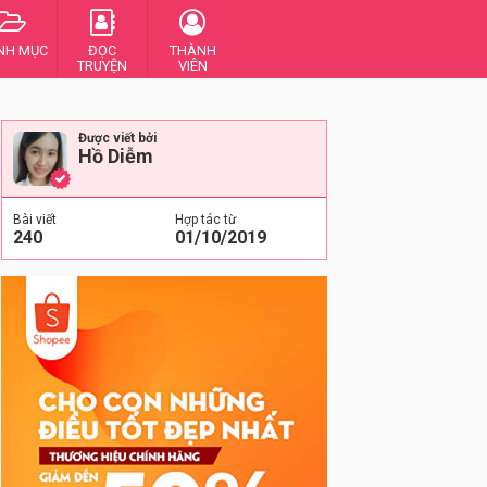
NH MỤC
ĐỌC
THÀNH
TRUYỆN
VIÊN
Được viết bởi
Hồ Diễm
Bài viết
Hợp tác từ
240
01/10/2019