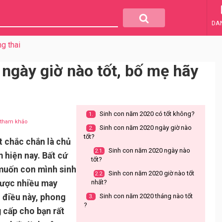
DA
g thai
ngày giờ nào tốt, bố mẹ hãy
Sinh con năm 2020 có tốt không?
1.
u tham khảo
Sinh con năm 2020 ngày giờ nào
2.
tốt?
t chắc chắn là chủ
Sinh con năm 2020 ngày nào
2.1.
m hiện nay. Bất cứ
tốt?
muốn con mình sinh
Sinh con năm 2020 giờ nào tốt
2.2.
được nhiều may
nhất?
 điều này, phong
Sinh con năm 2020 tháng nào tốt
3.
?
g cấp cho bạn rất