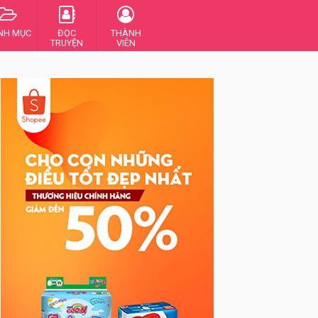
NH MỤC
ĐỌC
THÀNH
TRUYỆN
VIÊN