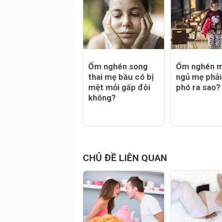
Đăng
CHỦ ĐỀ NỔI BẬT
Ốm nghén song
Ốm nghén 
thai mẹ bầu có bị
ngủ mẹ phải
mệt mỏi gấp đôi
phó ra sao?
không?
CHỦ ĐỀ LIÊN QUAN