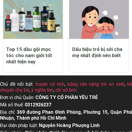
Top 15 dầu gội mọc
Dấu hiệu trẻ bị sởi cha
tóc cho nam giới tốt
mẹ nhất định nên biết
nhất hiện nay
Chủ đề nổi bật:
truyện cổ tích
,
bảng cân nặng trẻ sơ sinh
,
k
chuyện cho bé
,
ý nghĩa tên
,
chỉ số bmi
Đơn vị chủ Quản:
CÔNG TY CỔ PHẦN YÊU TRẺ
Mã số thuế:
0312926237
Địa chỉ:
369 đường Phan Đình Phùng, Phường 15, Quận Ph
Nhuận, Thành phố Hồ Chí Minh
Đại diện pháp luật:
Nguyễn Hoàng Phượng Linh