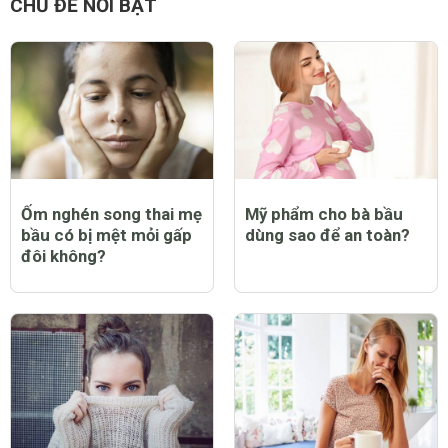
CHỦ ĐỀ NỔI BẬT
Ốm nghén song thai mẹ
Mỹ phẩm cho bà bầu
bầu có bị mệt mỏi gấp
dùng sao để an toàn?
đôi không?