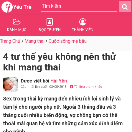
Yêu Trẻ
DANH MỤC
ĐỌC TRUYỆN
THÀNH VIÊN
Trang Chủ
Mang thai
Cuộc sống mẹ bầu
4 tư thế yêu không nên thử
khi mang thai
Được viết bởi
Hải Yến
Cập nhật lần cuối: 03/05/2015
Tài liệu tham khảo
Sex trong thai kỳ mang đến nhiều ích lợi sinh lý và
tâm lý cho người phụ nữ. Ngoài 3 tháng đầu và 3
tháng cuối nhiều biến động, vợ chồng bạn có thể
thoải mái quan hệ và tìm những cảm xúc đỉnh điểm
cho mình.