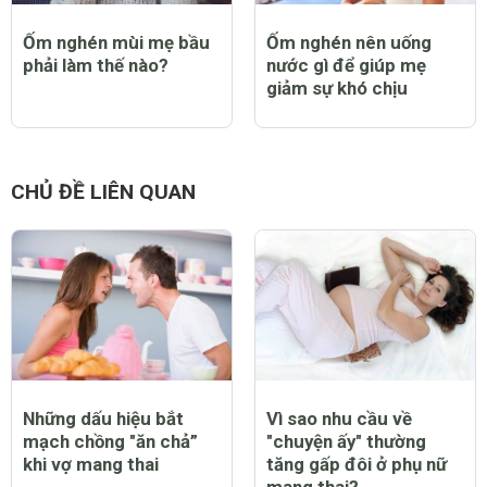
Ốm nghén mùi mẹ bầu
Ốm nghén nên uống
phải làm thế nào?
nước gì để giúp mẹ
giảm sự khó chịu
CHỦ ĐỀ LIÊN QUAN
Những dấu hiệu bắt
Vì sao nhu cầu về
mạch chồng "ăn chả”
"chuyện ấy" thường
khi vợ mang thai
tăng gấp đôi ở phụ nữ
mang thai?