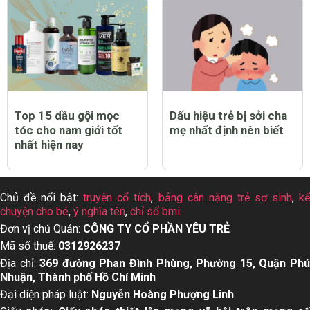
Top 15 dầu gội mọc
Dấu hiệu trẻ bị sởi cha
tóc cho nam giới tốt
mẹ nhất định nên biết
nhất hiện nay
Chủ đề nổi bật:
truyện cổ tích
,
bảng cân nặng trẻ sơ sinh
,
k
chuyện cho bé
,
ý nghĩa tên
,
chỉ số bmi
Đơn vị chủ Quản:
CÔNG TY CỔ PHẦN YÊU TRẺ
Mã số thuế:
0312926237
Địa chỉ:
369 đường Phan Đình Phùng, Phường 15, Quận Ph
Nhuận, Thành phố Hồ Chí Minh
Đại diện pháp luật:
Nguyễn Hoàng Phượng Linh