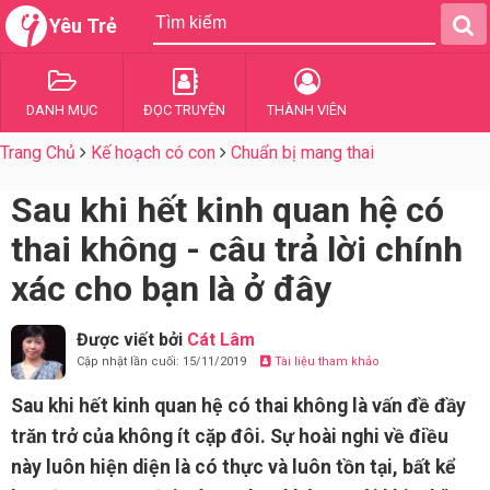
Yêu Trẻ
DANH MỤC
ĐỌC TRUYỆN
THÀNH VIÊN
Trang Chủ
Kế hoạch có con
Chuẩn bị mang thai
Sau khi hết kinh quan hệ có
thai không - câu trả lời chính
xác cho bạn là ở đây
Được viết bởi
Cát Lâm
Cập nhật lần cuối: 15/11/2019
Tài liệu tham khảo
Sau khi hết kinh quan hệ có thai không là vấn đề đầy
trăn trở của không ít cặp đôi. Sự hoài nghi về điều
này luôn hiện diện là có thực và luôn tồn tại, bất kể