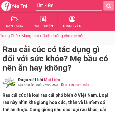
Yêu Trẻ
DANH MỤC
ĐỌC TRUYỆN
THÀNH VIÊN
Trang Chủ
Mang thai
Dinh dưỡng cho mẹ bầu
Rau cải cúc có tác dụng gì
đối với sức khỏe? Mẹ bầu có
nên ăn hay không?
Được viết bởi
Mai Liên
Cập nhật lần cuối: 07/04/2022
Tài liệu tham khảo
Rau cải cúc là loại rau cải phổ biến ở Việt Nam. Loại
rau này nhìn khá giống hoa cúc, thân và lá mềm có
thể ăn được. Cũng giống như các loại rau khác, cải