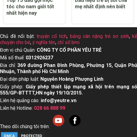
Top 15 dầu gội mọc
Dấu hiệu trẻ bị sởi cha
tóc cho nam giới tốt
mẹ nhất định nên biết
nhất hiện nay
Chủ đề nổi bật:
truyện cổ tích
,
bảng cân nặng trẻ sơ sinh
,
k
chuyện cho bé
,
ý nghĩa tên
,
chỉ số bmi
Đơn vị chủ Quản:
CÔNG TY CỔ PHẦN YÊU TRẺ
Mã số thuế:
0312926237
Địa chỉ:
369 đường Phan Đình Phùng, Phường 15, Quận Ph
Nhuận, Thành phố Hồ Chí Minh
Đại diện pháp luật:
Nguyễn Hoàng Phượng Linh
Giấy phép:
Giấy phép thiết lập mạng xã hội trên mạng s
555/GP-BTTTT,HN ngày 19/10/2015.
Liên hệ quảng cáo:
info@yeutre.vn
Liên hệ Hotline:
028 66 888 99
Theo dõi chúng tôi trên: