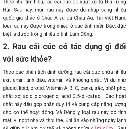
Theo như tìm hiểu, rau cải cúc có xuất xứ từ Địa Trung
Hải. Sau này, món rau này được du nhập sang nhiều
quốc gia khác ở Châu Á và cả Châu Âu. Tại Việt Nam,
loại rau này được trong nhiều ở các tỉnh miền Bắc, đặc
biệt là được trồng nhiều ở tỉnh Lâm Đồng.
2. Rau cải cúc có tác dụng gì đối
với sức khỏe?
Theo các phân tích dinh dưỡng, rau cải cúc chứa nhiều
axit amin, tinh dầu, vitamin và khoáng chất. Ví dụ như
glucid, lipid, protid, Vitamin A, B, C, canxi, sắc, phốt pho,
chất xơ, acid clorogenic, acid 3.5-di-cafeo… Các hoạt
chất này đều góp phần duy trì và cung cấp năng lượng
cho cơ thể hoạt động. Về Đông y, loại rau này có tính
mát, vị ngọt nhẹ và thơi the. Khi ăn vào những ngày lạnh
sẽ giúp giữ ấm cơ thể và phòng ngừa
cảm cúm
. Sau