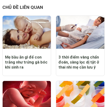
CHỦ ĐỀ LIÊN QUAN
Mẹ bầu ăn gì để con
3 thời điểm vàng chẩn
trắng như trứng gà bóc
đoán, sàng lọc dị tật ở
khi sinh ra
thai nhi mẹ cần lưu ý