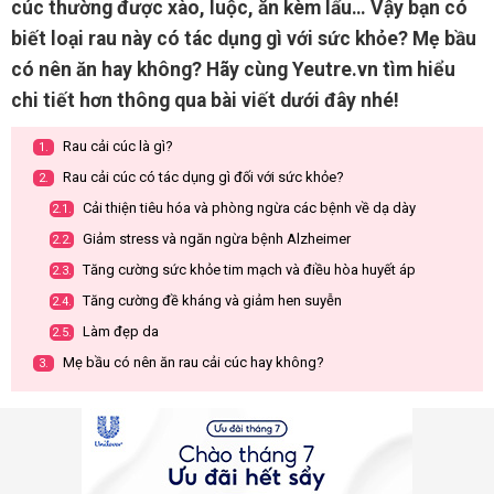
cúc thường được xào, luộc, ăn kèm lẩu… Vậy bạn có
biết loại rau này có tác dụng gì với sức khỏe? Mẹ bầu
có nên ăn hay không? Hãy cùng Yeutre.vn tìm hiểu
chi tiết hơn thông qua bài viết dưới đây nhé!
Rau cải cúc là gì?
1.
Rau cải cúc có tác dụng gì đối với sức khỏe?
2.
Cải thiện tiêu hóa và phòng ngừa các bệnh về dạ dày
2.1.
Giảm stress và ngăn ngừa bệnh Alzheimer
2.2.
Tăng cường sức khỏe tim mạch và điều hòa huyết áp
2.3.
Tăng cường đề kháng và giảm hen suyễn
2.4.
Làm đẹp da
2.5.
Mẹ bầu có nên ăn rau cải cúc hay không?
3.