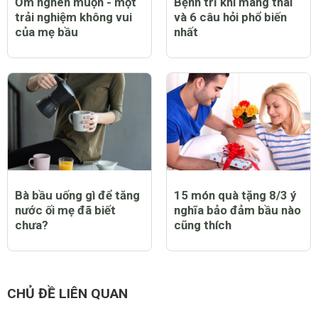
Ốm nghén muộn - một
Bệnh trĩ khi mang thai
trải nghiệm không vui
và 6 câu hỏi phổ biến
của mẹ bầu
nhất
Bà bầu uống gì để tăng
15 món quà tặng 8/3 ý
nước ối mẹ đã biết
nghĩa bảo đảm bầu nào
chưa?
cũng thích
CHỦ ĐỀ LIÊN QUAN