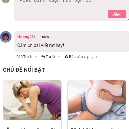
Đăng
Hoang234
8 năm
Cảm ơn bài viết rất hay!
0 Thích
Trả lời
Báo cáo vi phạm
CHỦ ĐỀ NỔI BẬT