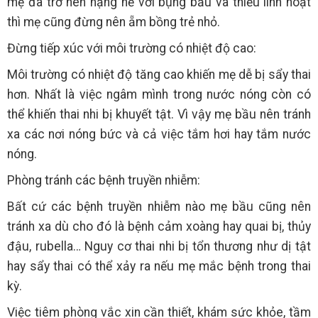
mẹ đã trở nên nặng nề với bụng bầu và thiếu linh hoạt
thì mẹ cũng đừng nên ẵm bồng trẻ nhỏ.
Đừng tiếp xúc với môi trường có nhiệt độ cao:
Môi trường có nhiệt độ tăng cao khiến mẹ dễ bị sẩy thai
hơn. Nhất là việc ngâm mình trong nước nóng còn có
thể khiến thai nhi bị khuyết tật. Vì vậy mẹ bầu nên tránh
xa các nơi nóng bức và cả việc tắm hơi hay tắm nước
nóng.
Phòng tránh các bệnh truyền nhiễm:
Bất cứ các bệnh truyền nhiễm nào mẹ bầu cũng nên
tránh xa dù cho đó là bệnh cảm xoàng hay quai bị, thủy
đậu, rubella… Nguy cơ thai nhi bị tổn thương như dị tật
hay sẩy thai có thể xảy ra nếu mẹ mắc bệnh trong thai
kỳ.
Việc tiêm phòng vắc xin cần thiết, khám sức khỏe, tầm