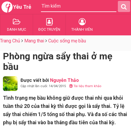
Yêu Trẻ
DANH MỤC
ĐỌC TRUYỆN
THÀNH VIÊN
Trang Chủ
Mang thai
Cuộc sống mẹ bầu
Phòng ngừa sẩy thai ở mẹ
bầu
Được viết bởi
Nguyễn Thảo
Cập nhật lần cuối: 14/04/2015
Tài liệu tham khảo
Tình trạng mẹ bầu không giữ được thai nhi qua khỏi
tuần thứ 20 của thai kỳ thì được gọi là sẩy thai. Tỷ lệ
sẩy thai chiếm 1/5 tổng số thai phụ. Và đa số các thai
phụ bị sẩy thai vào ba tháng đầu tiên của thai kỳ.