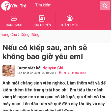
Yêu Trẻ
DANH MỤC
ĐỌC TRUYỆN
THÀNH VIÊN
Trang Chủ
Cộng đồng
Nếu có kiếp sau, anh sẽ
không bao giờ yêu em!
Được viết bởi
Nguyễn Chi
Cập nhật lần cuối: 08/10/2014
Tài liệu tham khảo
Anh một chàng sinh viên nghèo. Làm thêm vất vả để
kiếm thêm tiền trang trải học phí. Em tiểu thư cành
vàng lá ngọc con nhà giàu có khá giả, gia đình có tới
mấy osin. Lần đầu tiên về quê đến cây tỏi tây và cây
hành em cũng không phân biệt được.