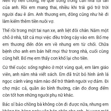
Nên vợ nên chồng, về quê sống trong căn nhà tồi tàn
của anh. Rồi em mang thai, nhiều khi trái gió trở trời
người đau ê ẩm. Anh thương em, đông cũng như hè đi
làm kiếm thêm tiền nuôi vợ.
Thế rồi trong một tai nạn xe, anh liệt đôi chân. Nằm một
chỗ ở nhà, tất cả mọi việc đều trông cậy vào em. Bố mẹ
em thương đến đón em về nhưng em từ chối. Chữa
bệnh cho anh em bán hết mọi thứ trong nhà, cuối cùng
cũng hết. Bố mẹ em thấy con khổ lại cho tiền.
Cứ thế cuộc sống nghèo ở một vùng quê, em làm giáo
viên, anh nằm nhà viết sách. Em đã trút bỏ hình ảnh lá
ngọc cành vàng năm nào để trở thành người vợ đảm. Đi
chợ mặc cả, quần áo bình thường, cân đo đong đếm
còn tốt hơn những người phụ nữ khác.
Bác sĩ bảo chồng bà không còn đi được nữa, nhưng em