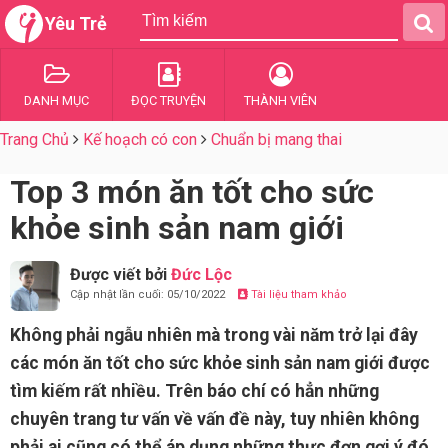
Yêu Trẻ
DANH MỤC
ĐỌC TRUYỆN
THÀNH VIÊN
Trang Chủ
Kế hoạch có con
Chuẩn bị mang thai
Top 3 món ăn tốt cho sức
khỏe sinh sản nam giới
Được viết bởi
Đức Lộc
Cập nhật lần cuối: 05/10/2022
Tài liệu tham khảo
Không phải ngẫu nhiên mà trong vài năm trở lại đây
các món ăn tốt cho sức khỏe sinh sản nam giới được
tìm kiếm rất nhiều. Trên báo chí có hẳn những
chuyên trang tư vấn về vấn đề này, tuy nhiên không
phải ai cũng có thể áp dụng những thực đơn gợi ý đó.