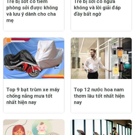
Trẻ bị sốt có tiêm
Trẻ bị sởi có ngứa
phòng sởi được không
không và lời giải đáp
và lưu ý dành cho cha
đầy bất ngờ
mẹ
Top 9 bạt trùm xe máy
Top 12 nước hoa nam
chống nắng mưa tốt
thơm lâu tốt nhất hiện
nhất hiện nay
nay