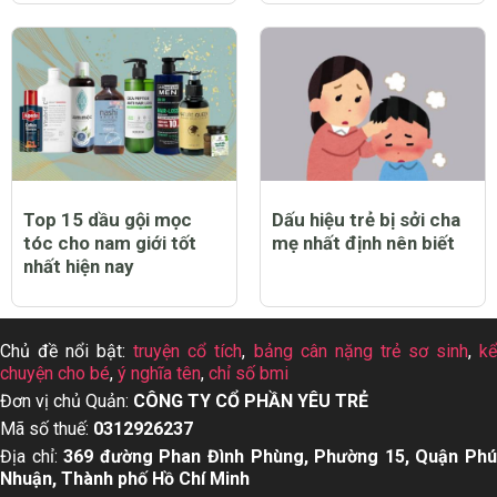
Top 15 dầu gội mọc
Dấu hiệu trẻ bị sởi cha
tóc cho nam giới tốt
mẹ nhất định nên biết
nhất hiện nay
Chủ đề nổi bật:
truyện cổ tích
,
bảng cân nặng trẻ sơ sinh
,
k
chuyện cho bé
,
ý nghĩa tên
,
chỉ số bmi
Đơn vị chủ Quản:
CÔNG TY CỔ PHẦN YÊU TRẺ
Mã số thuế:
0312926237
Địa chỉ:
369 đường Phan Đình Phùng, Phường 15, Quận Ph
Nhuận, Thành phố Hồ Chí Minh