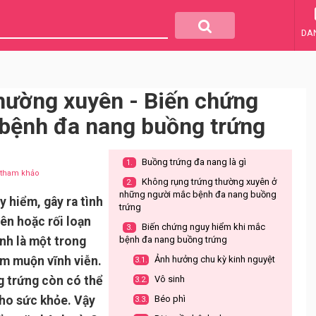
DA
hường xuyên - Biến chứng
 bệnh đa nang buồng trứng
Buồng trứng đa nang là gì
1.
u tham khảo
Không rụng trứng thường xuyên ở
2.
những người mắc bệnh đa nang buồng
y hiểm, gây ra tình
trứng
ên hoặc rối loạn
Biến chứng nguy hiểm khi mắc
3.
nh là một trong
bệnh đa nang buồng trứng
m muộn vĩnh viễn.
Ảnh hưởng chu kỳ kinh nguyệt
3.1.
g trứng còn có thể
Vô sinh
3.2.
ho sức khỏe. Vậy
Béo phì
3.3.