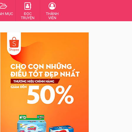
NH MỤC
ĐỌC
THÀNH
TRUYỆN
VIÊN