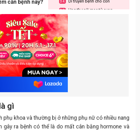
iểm căn bệnh này?
Di truyền bệnh cho con
3.4.
Ung thư nội mạc tử cung
3.5.
Bệnh tim
3.6.
Tiểu đường tuýp 2
3.7.
Cách tăng khả năng rụng trứng khi
4.
bị buồng trứng đa nang
à gì
h phụ khoa và thường bị ở những phụ nữ có nhiều nang
n gây ra bệnh có thể là do mất cân bằng hormone và