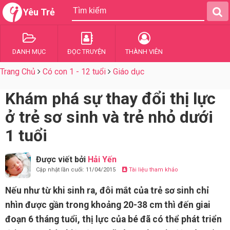
Yêu Trẻ
DANH MỤC
ĐỌC TRUYỆN
THÀNH VIÊN
Trang Chủ
Có con 1 - 12 tuổi
Giáo dục
Khám phá sự thay đổi thị lực
ở trẻ sơ sinh và trẻ nhỏ dưới
1 tuổi
Được viết bởi
Hải Yến
Cập nhật lần cuối: 11/04/2015
Tài liệu tham khảo
Nếu như từ khi sinh ra, đôi mắt của trẻ sơ sinh chỉ
nhìn được gần trong khoảng 20-38 cm thì đến giai
đoạn 6 tháng tuổi, thị lực của bé đã có thể phát triển