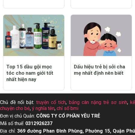
Top 15 dầu gội mọc
Dấu hiệu trẻ bị sởi cha
tóc cho nam giới tốt
mẹ nhất định nên biết
nhất hiện nay
Chủ đề nổi bật:
truyện cổ tích
,
bảng cân nặng trẻ sơ sinh
,
k
chuyện cho bé
,
ý nghĩa tên
,
chỉ số bmi
Đơn vị chủ Quản:
CÔNG TY CỔ PHẦN YÊU TRẺ
Mã số thuế:
0312926237
Địa chỉ:
369 đường Phan Đình Phùng, Phường 15, Quận Ph