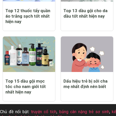
Top 12 thuốc tẩy quần
Top 13 dầu gội cho da
áo trắng sạch tốt nhất
dầu tốt nhất hiện nay
hiện nay
Top 15 dầu gội mọc
Dấu hiệu trẻ bị sởi cha
tóc cho nam giới tốt
mẹ nhất định nên biết
nhất hiện nay
Chủ đề nổi bật:
truyện cổ tích
,
bảng cân nặng trẻ sơ sinh
,
k