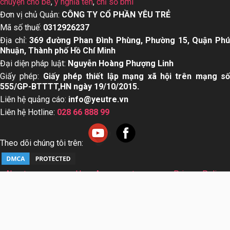
chuyện cho bé
,
ý nghĩa tên
,
chỉ số bmi
Đơn vị chủ Quản:
CÔNG TY CỔ PHẦN YÊU TRẺ
Mã số thuế:
0312926237
Địa chỉ:
369 đường Phan Đình Phùng, Phường 15, Quận Ph
Nhuận, Thành phố Hồ Chí Minh
Đại diện pháp luật:
Nguyễn Hoàng Phượng Linh
Giấy phép:
Giấy phép thiết lập mạng xã hội trên mạng s
555/GP-BTTTT,HN ngày 19/10/2015.
Liên hệ quảng cáo:
info@yeutre.vn
Liên hệ Hotline:
028 66 888 99
Theo dõi chúng tôi trên:
About us
User Agreement
Privacy Policy
Sơ đồ trang web
© Copyright 2014 Yeutre.vn, all rights reserved. Chuyên
trang mạng xã hội Mẹ & Bé uy tín hàng đầu Việt Nam. Với nội
dung được viết và tham vấn bởi các chuyên gia & Bác sĩ