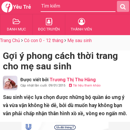
Yêu Trẻ
DANH MỤC
ĐỌC TRUYỆN
THÀNH VIÊN
Trang Chủ
Có con 0 - 12 tháng
Mẹ sau sinh
Gợi ý phong cách thời trang
cho mẹ sau sinh
Được viết bởi
Trương Thị Thu Hằng
Cập nhật lần cuối: 09/01/2015
Tài liệu tham khảo
Sau sinh việc lựa chọn được những bộ quần áo ưng ý
và vừa vặn không hề dễ, bởi dù muốn hay không bạn
vẫn phải chấp nhận thân hình xồ xề, vòng eo ngấn mỡ.