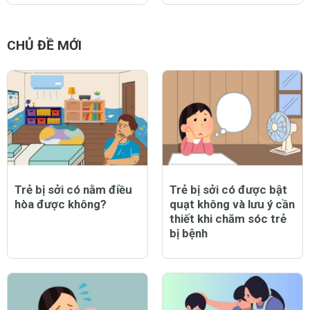
CHỦ ĐỀ MỚI
Trẻ bị sởi có nằm điều
Trẻ bị sởi có được bật
hòa được không?
quạt không và lưu ý cần
thiết khi chăm sóc trẻ
bị bệnh