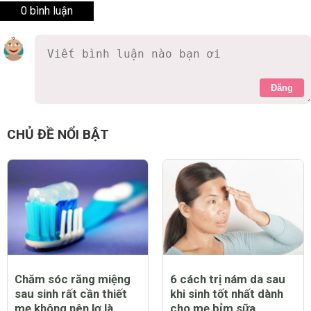
0 bình luận
Đăng
CHỦ ĐỀ NỔI BẬT
Chăm sóc răng miệng
6 cách trị nám da sau
sau sinh rất cần thiết
khi sinh tốt nhất dành
mẹ không nên lơ là
cho mẹ bỉm sữa