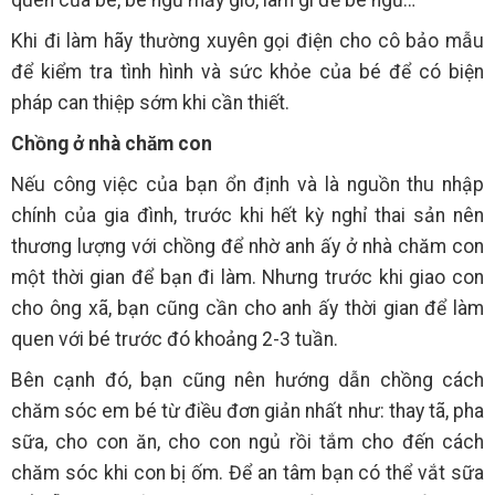
quen của bé, bé ngủ mấy giờ, làm gì để bé ngủ…
Khi đi làm hãy thường xuyên gọi điện cho cô bảo mẫu
để kiểm tra tình hình và sức khỏe của bé để có biện
pháp can thiệp sớm khi cần thiết.
Chồng ở nhà chăm con
Nếu công việc của bạn ổn định và là nguồn thu nhập
chính của gia đình, trước khi hết kỳ nghỉ thai sản nên
thương lượng với chồng để nhờ anh ấy ở nhà chăm con
một thời gian để bạn đi làm. Nhưng trước khi giao con
cho ông xã, bạn cũng cần cho anh ấy thời gian để làm
quen với bé trước đó khoảng 2-3 tuần.
Bên cạnh đó, bạn cũng nên hướng dẫn chồng cách
chăm sóc em bé từ điều đơn giản nhất như: thay tã, pha
sữa, cho con ăn, cho con ngủ rồi tắm cho đến cách
chăm sóc khi con bị ốm. Để an tâm bạn có thể vắt sữa