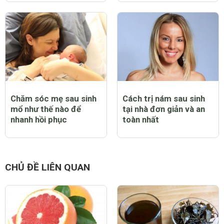
CHỦ ĐỀ NỔI BẬT
Cách làm nghệ viên
Top 5 cách làm móng
mật ong uống đẹp da,
giò tốt cho sức khỏe bà
tốt cho phụ nữ sau sinh
bầu và mẹ sau sinh