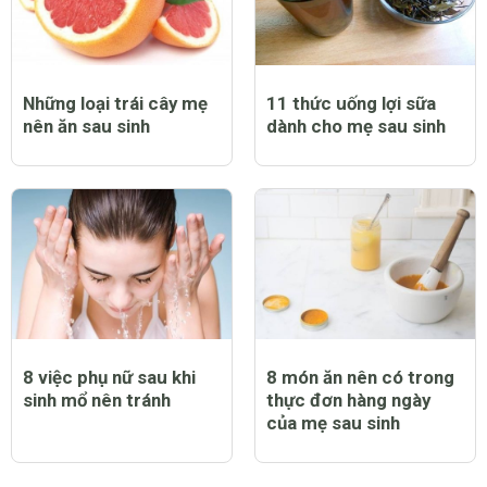
Chăm sóc mẹ sau sinh
Cách trị nám sau sinh
mổ như thế nào để
tại nhà đơn giản và an
nhanh hồi phục
toàn nhất
CHỦ ĐỀ LIÊN QUAN
Những loại trái cây mẹ
11 thức uống lợi sữa
nên ăn sau sinh
dành cho mẹ sau sinh