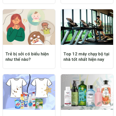
và lưu ý dành cho cha
đầy bất ngờ
mẹ
Top 9 bạt trùm xe máy
Top 12 nước hoa nam
chống nắng mưa tốt
thơm lâu tốt nhất hiện
nhất hiện nay
nay