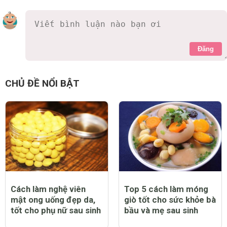
Đăng
Khúc Thụy Du
9 năm
Đàn ông mà nhà trông con không an tâm đâu!
0 Thích
Trả lời
Báo cáo vi phạm
Mẹ Coca
9 năm
Mình hồi trước gửi con cho nhà bác bên cạnh cũng
nhiều năm kinh nghiệm, bác cũng cẩn thận mà con bị
ốm suốt tiêu chảy nữa xót lắm. Nên sau phải nhờ bà
ngoại vào trông cho mới an tâm.
0 Thích
Trả lời
Báo cáo vi phạm