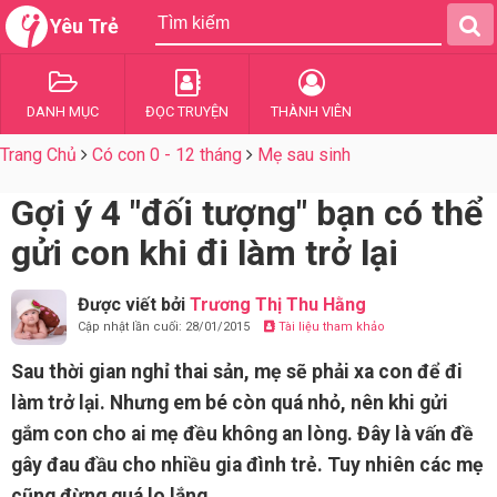
Yêu Trẻ
DANH MỤC
ĐỌC TRUYỆN
THÀNH VIÊN
Trang Chủ
Có con 0 - 12 tháng
Mẹ sau sinh
Gợi ý 4 "đối tượng" bạn có thể
gửi con khi đi làm trở lại
Được viết bởi
Trương Thị Thu Hằng
Cập nhật lần cuối: 28/01/2015
Tài liệu tham khảo
Sau thời gian nghỉ thai sản, mẹ sẽ phải xa con để đi
làm trở lại. Nhưng em bé còn quá nhỏ, nên khi gửi
gắm con cho ai mẹ đều không an lòng. Đây là vấn đề
gây đau đầu cho nhiều gia đình trẻ. Tuy nhiên các mẹ
cũng đừng quá lo lắng.