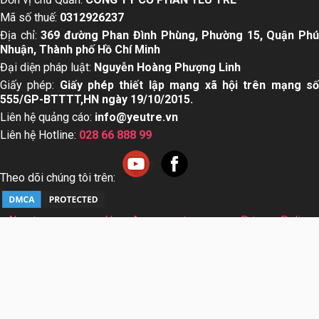
Top 15 dầu gội mọc
Dấu hiệu trẻ bị sởi cha
tóc cho nam giới tốt
mẹ nhất định nên biết
nhất hiện nay
Chủ đề nổi bật:
truyện cổ tích
,
bảng cân nặng trẻ sơ sinh
,
k
chuyện cho bé
,
ý nghĩa tên
,
chỉ số bmi
Đơn vị chủ Quản:
CÔNG TY CỔ PHẦN YÊU TRẺ
Mã số thuế:
0312926237
Địa chỉ:
369 đường Phan Đình Phùng, Phường 15, Quận Ph
Nhuận, Thành phố Hồ Chí Minh
Đại diện pháp luật:
Nguyễn Hoàng Phượng Linh
Giấy phép:
Giấy phép thiết lập mạng xã hội trên mạng s