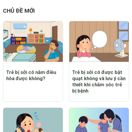
8 việc phụ nữ sau khi
8 món ăn nên có trong
sinh mổ nên tránh
thực đơn hàng ngày
của mẹ sau sinh
CHỦ ĐỀ MỚI