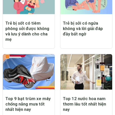
Trẻ bị sởi có nằm điều
Trẻ bị sởi có được bật
hòa được không?
quạt không và lưu ý cần
thiết khi chăm sóc trẻ
bị bệnh
Trẻ bị sốt có tiêm
Trẻ bị sởi có ngứa
phòng sởi được không
không và lời giải đáp