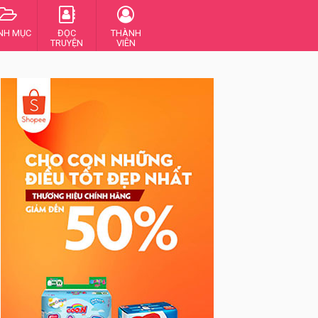
NH MỤC
ĐỌC
THÀNH
TRUYỆN
VIÊN