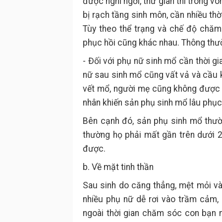
được nghỉ ngơi, thư giãn thì trong v
bị rạch tầng sinh môn, cần nhiều th
Tùy theo thể trạng và chế độ chă
phục hồi cũng khác nhau. Thông thườ
- Đối với phụ nữ sinh mổ cần thời g
nữ sau sinh mổ cũng vất vả và cầu k
vết mổ, người mẹ cũng không được v
nhân khiến sản phụ sinh mổ lâu phục
Bên cạnh đó, sản phụ sinh mổ thườ
thường họ phải mất gần trên dưới 2
được.
b. Về mặt tinh thần
Sau sinh do căng thẳng, mệt mỏi và 
nhiều phụ nữ dễ rơi vào trầm cảm, 
ngoài thời gian chăm sóc con bạn 