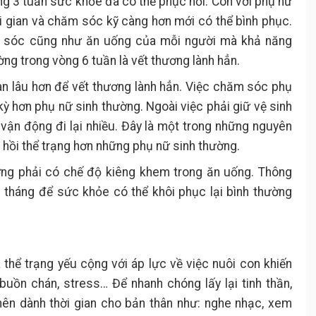
òng 3 tuần sức khỏe đã có thể phục hồi. Còn với phụ nữ
ời gian và chăm sóc kỹ càng hơn mới có thể bình phục.
m sóc cũng như ăn uống của mỗi người mà khả năng
ng trong vòng 6 tuần là vết thương lành hẳn.
ian lâu hơn để vết thương lành hẳn. Việc chăm sóc phụ
ỳ hơn phụ nữ sinh thường. Ngoài việc phải giữ vệ sinh
ận động đi lại nhiều. Đây là một trong những nguyên
 hồi thể trạng hơn những phụ nữ sinh thường.
ng phải có chế độ kiêng khem trong ăn uống. Thông
 tháng để sức khỏe có thể khôi phục lại bình thường
thể trạng yếu cộng với áp lực về việc nuôi con khiến
buồn chán, stress… Để nhanh chóng lấy lại tinh thần,
nên dành thời gian cho bản thân như: nghe nhạc, xem