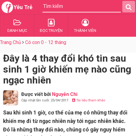
Yêu Trẻ
DANH MỤC
ĐỌC TRUYỆN
THÀNH VIÊN
Trang Chủ
Có con 0 - 12 tháng
Đây là 4 thay đổi khó tin sau
sinh 1 giờ khiến mẹ nào cũng
ngạc nhiên
Được viết bởi
Nguyễn Chi
Cập nhật lần cuối: 25/04/2017
Tài liệu tham khảo
Sau khi sinh 1 giờ, cơ thể của mẹ có những thay đổi
khiến mẹ đi từ ngạc nhiên này tới ngạc nhiên khác.
Đó là những thay đổi nào, chúng có gây nguy hiểm