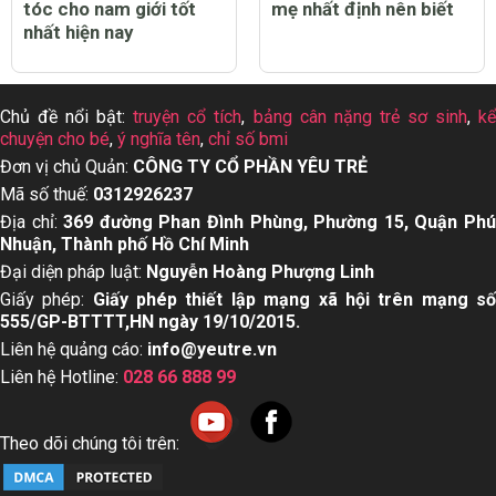
tóc cho nam giới tốt
mẹ nhất định nên biết
nhất hiện nay
Chủ đề nổi bật:
truyện cổ tích
,
bảng cân nặng trẻ sơ sinh
,
k
chuyện cho bé
,
ý nghĩa tên
,
chỉ số bmi
Đơn vị chủ Quản:
CÔNG TY CỔ PHẦN YÊU TRẺ
Mã số thuế:
0312926237
Địa chỉ:
369 đường Phan Đình Phùng, Phường 15, Quận Ph
Nhuận, Thành phố Hồ Chí Minh
Đại diện pháp luật:
Nguyễn Hoàng Phượng Linh
Giấy phép:
Giấy phép thiết lập mạng xã hội trên mạng s
555/GP-BTTTT,HN ngày 19/10/2015.
Liên hệ quảng cáo:
info@yeutre.vn
Liên hệ Hotline:
028 66 888 99
Theo dõi chúng tôi trên: