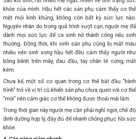
Sau khi sinh, rất nhiều mẹ ngạc nhiên về tình trạng sức
khỏe của mình. Hầu hết các sản phụ cảm thấy cơ thể
mệt mỏi kinh khủng, không còn bất kỳ sức lực nào.
Nguyên nhân do trong quá trình vượt cạn, người mẹ đã
dành mọi sức lực để ca sinh nở thành công nếu sinh
thường. Đồng thời, khi sinh sản phụ cũng bị mất máu
nhiều nên sinh xong hầu hết đều cảm thấy người như
bồng bềnh trên mây, đau đầu, tay chân tê cứng, mắt
kém.
Chưa kể, một số cơ quan trong cơ thể bắt đầu "hành
trình" trở về vị trí cũ khiến sản phụ chưa quen với cơ thể
"mới" nên cảm giác cơ thể không được thoải mái lắm.
Trong thời gian này người mẹ cần phải nghỉ ngơi, chế độ
dinh dưỡng hợp lý, đầy đủ để nhanh chóng phục hồi sức
khỏe.
4. Cân nặng giảm nhanh