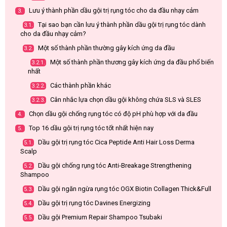
Lưu ý thành phần dầu gội trị rụng tóc cho da đầu nhạy cảm
3.
Tại sao bạn cần lưu ý thành phần dầu gội trị rụng tóc dành
3.1.
cho da đầu nhạy cảm?
Một số thành phần thường gây kích ứng da đầu
3.2.
Một số thành phần thương gây kích ứng da đầu phổ biến
3.2.1.
nhất
Các thành phần khác
3.2.2.
Cân nhắc lựa chọn dầu gội không chứa SLS và SLES
3.2.3.
Chọn dầu gội chống rụng tóc có độ pH phù hợp với da đầu
4.
Top 16 dầu gội trị rụng tóc tốt nhất hiện nay
5.
Dầu gội trị rụng tóc Cica Peptide Anti Hair Loss Derma
5.1.
Scalp
Dầu gội chống rụng tóc Anti-Breakage Strengthening
5.2.
Shampoo
Dầu gội ngăn ngừa rụng tóc OGX Biotin Collagen Thick&Full
5.3.
Dầu gội trị rụng tóc Davines Energizing
5.4.
Dầu gội Premium Repair Shampoo Tsubaki
5.5.