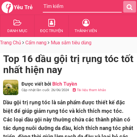
Yêu Trẻ
DANH MỤC
ĐỌC TRUYỆN
THÀNH VIÊN
Trang Chủ
Cẩm nang
Mua sắm tiêu dùng
Top 16 dầu gội trị rụng tóc tốt
nhất hiện nay
Được viết bởi
Bích Tuyền
Cập nhật lần cuối: 26/06/2024
Tài liệu tham khảo
Dầu gội trị rụng tóc là sản phẩm được thiết kế đặc
biệt để giúp giảm rụng tóc và kích thích mọc tóc.
Các loại dầu gội này thường chứa các thành phần có
tác dụng nuôi dưỡng da đầu, kích thích nang tóc phát
triển, đồng thời giúp làm sạch da đầu và loại bỏ các