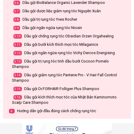
Dầu gội BioBalance Organic Lavender Shampoo
5.6.
Dầu gội dược liệu giảm rụng tóc Nguyên Xuân
5.7.
Dầu gội trị rụng tóc Yves Rocher
5.8.
Dầu gội ngăn ngừa rụng tóc Nioxin
5.9.
Dầu gội chống rụng tóc Obsidian Orzen Orgahealing
5.10.
Dầu gội bưởi kích thích mọc tóc Milaganics
5.11.
Dầu gội ngăn ngừa rụng tóc Vichy Dercos Energising
5.12.
Dầu gội trị rụng tóc tinh dầu bưởi Cocoon Pomelo
5.13.
Shampoo
Dầu gội giảm rụng tóc Pantene Pro - V Hair Fall Control
5.14.
Shampoo
Dầu gội Dr.FORHAIR Folligen Plus Shampoo
5.15.
Dầu gội kích thích mọc tóc của Nhật Bản Kaminomoto
5.16.
Scalp Care Shampoo
Hướng dẫn gội đầu đúng cách chống rụng tóc
6.