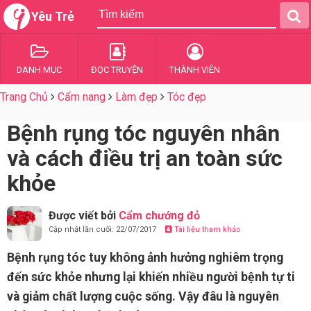
Yêu Trẻ
DANH MỤC
ĐỌC TRUYỆN
THÀNH VIÊN
Trang Chủ
Cẩm nang
Làm đẹp
Tóc đẹp
Bệnh rụng tóc nguyên nhân
và cách điều trị an toàn sức
khỏe
Được viết bởi
Cẩm chướng đỏ
Cập nhật lần cuối: 22/07/2017
Tài liệu tham khảo
Bệnh rụng tóc tuy không ảnh hưởng nghiêm trọng
đến sức khỏe nhưng lại khiến nhiều người bệnh tự ti
và giảm chất lượng cuộc sống. Vậy đâu là nguyên