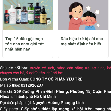
Top 15 dầu gội mọc
Dấu hiệu trẻ bị sởi cha
tóc cho nam giới tốt
mẹ nhất định nên biết
nhất hiện nay
Chủ đề nổi bật:
truyện cổ tích
,
bảng cân nặng trẻ sơ sinh
,
k
chuyện cho bé
,
ý nghĩa tên
,
chỉ số bmi
Đơn vị chủ Quản:
CÔNG TY CỔ PHẦN YÊU TRẺ
Mã số thuế:
0312926237
Địa chỉ:
369 đường Phan Đình Phùng, Phường 15, Quận Ph
Nhuận, Thành phố Hồ Chí Minh
Đại diện pháp luật:
Nguyễn Hoàng Phượng Linh
Giấy phép:
Giấy phép thiết lập mạng xã hội trên mạng s