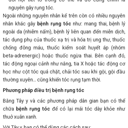
nguyên gây rụng tóc.
Ngoài những nguyên nhân kể trên còn có nhiều nguyên
nhân khác gây
bệnh rụng tóc
như: mang thai, bệnh lý
ngoài da (nhiễm nấm), bệnh lý liên quan đến miễn dịch,
tác dụng phụ của thuốc xạ trị và hóa trị ung thư, thuốc
chống đông máu, thuốc kiểm soát huyết áp (nhóm
beta-adrenergic) hoặc thuốc ngừa thai. Bên cạnh đó,
tác động ngoại cảnh như nắng, tia X hoặc tác động cơ
học như cột tóc quá chặt, chải tóc sau khi gội, gội đầu
thường xuyên… cũng khiến tóc rụng tạm thời.
Phương pháp điều trị bệnh rụng tóc
Bằng Tây y và các phương pháp dân gian bạn có thể
chữa
bệnh rụng tóc
để có lại mái tóc dày khỏe như
thuở xuân xanh.
Với Tây y, bạn có thể dùng các cách sau: