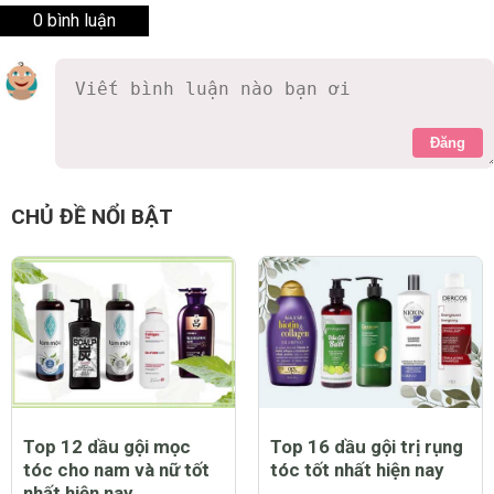
0 bình luận
Đăng
CHỦ ĐỀ NỔI BẬT
Top 12 dầu gội mọc
Top 16 dầu gội trị rụng
tóc cho nam và nữ tốt
tóc tốt nhất hiện nay
nhất hiện nay