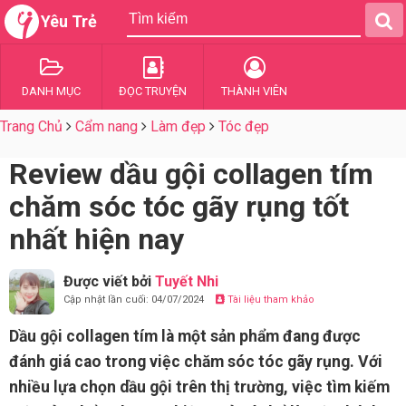
Yêu Trẻ
DANH MỤC
ĐỌC TRUYỆN
THÀNH VIÊN
Trang Chủ
Cẩm nang
Làm đẹp
Tóc đẹp
Review dầu gội collagen tím
chăm sóc tóc gãy rụng tốt
nhất hiện nay
Được viết bởi
Tuyết Nhi
Cập nhật lần cuối: 04/07/2024
Tài liệu tham khảo
Dầu gội collagen tím là một sản phẩm đang được
đánh giá cao trong việc chăm sóc tóc gãy rụng. Với
nhiều lựa chọn dầu gội trên thị trường, việc tìm kiếm