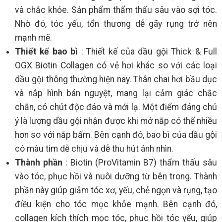
và chắc khỏe. Sản phẩm thẩm thấu sâu vào sợi tóc.
Nhờ đó, tóc yếu, tổn thương dễ gãy rụng trở nên
mạnh mẽ.
Thiết kế bao bì
: Thiết kế của dầu gội Thick & Full
OGX Biotin Collagen có vẻ hơi khác so với các loại
dầu gội thông thường hiện nay. Thân chai hơi bầu dục
và nắp hình bán nguyệt, mang lại cảm giác chắc
chắn, có chút độc đáo và mới lạ. Một điểm đáng chú
ý là lượng dầu gội nhận được khi mở nắp có thể nhiều
hơn so với nắp bấm. Bên cạnh đó, bao bì của dầu gội
có màu tím dễ chịu và dễ thu hút ánh nhìn.
Thành phần
: Biotin (ProVitamin B7) thẩm thấu sâu
vào tóc, phục hồi và nuôi dưỡng từ bên trong. Thành
phần này giúp giảm tóc xơ, yếu, chẻ ngọn và rụng, tạo
điều kiện cho tóc mọc khỏe mạnh. Bên cạnh đó,
collagen kích thích mọc tóc, phục hồi tóc yếu, giúp