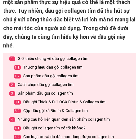
một sản phẩm thực sự hiệu quả có thể là một thách
thức. Tuy nhiên, dầu gội collagen tím đã thu hút sự
chú ý với công thức đặc biệt và lợi ích mà nó mang lại
cho mái tóc của người sử dụng. Trong chủ đề dưới
đây, chúng ta cùng tìm hiểu kỹ hơn về dầu gội này
nhé.
Giới thiệu chung về dầu gội collagen tím
1.
Thương hiệu dầu gội collagen tím
1.1.
Sản phẩm dầu gội collagen tím
1.2.
Cách chọn dầu gội collagen tím
2.
Sản phẩm dầu gội collagen tím
3.
Dầu gội Thick & Full OGX Biotin & Collagen tím
3.1.
Cặp dầu gội xả Biotin & Collagen tím
3.2.
Những câu hỏi liên quan đến sản phẩm collagen tím
4.
Dầu gội collagen tím có tốt không?
4.1.
Các loại tóc và da đầu nào dùng được collagen tím
4.2.