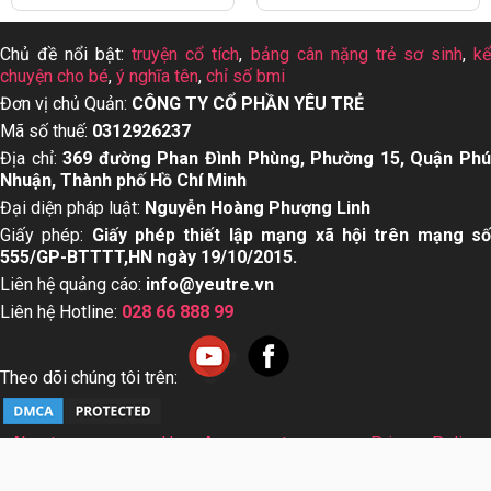
Chủ đề nổi bật:
truyện cổ tích
,
bảng cân nặng trẻ sơ sinh
,
k
chuyện cho bé
,
ý nghĩa tên
,
chỉ số bmi
Đơn vị chủ Quản:
CÔNG TY CỔ PHẦN YÊU TRẺ
Mã số thuế:
0312926237
Địa chỉ:
369 đường Phan Đình Phùng, Phường 15, Quận Ph
Nhuận, Thành phố Hồ Chí Minh
Đại diện pháp luật:
Nguyễn Hoàng Phượng Linh
Giấy phép:
Giấy phép thiết lập mạng xã hội trên mạng s
555/GP-BTTTT,HN ngày 19/10/2015.
Liên hệ quảng cáo:
info@yeutre.vn
Liên hệ Hotline:
028 66 888 99
Theo dõi chúng tôi trên:
About us
User Agreement
Privacy Policy
Sơ đồ trang web