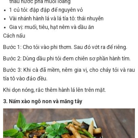
thau nước pha muối loãng
1 củ tỏi: đập đập để nguyên vỏ
Vài nhánh hành lá và lá tía tô: thái nhuyễn
Gia vị: muối, tiêu, hạt nêm và dầu ăn
Cách nấu
Bước 1: Cho tỏi vào phi thơm. Sau đó vớt ra để riêng.
Bước 2: Dùng dầu phi tỏi đem chiên sơ phần hành tím.
Bước 3: Khi cà đã mềm, nêm gia vị, cho cháy tỏi và rau
tía tô vào đảo đều.
Khi dọn nóng, rắc thêm hành lá lên trên mặt.
3. Nấm xào ngô non và măng tây