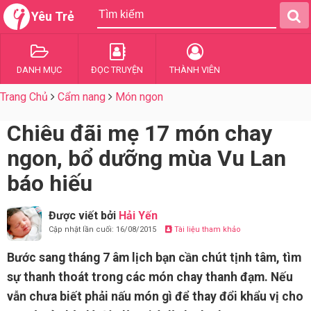
Yêu Trẻ
DANH MỤC
ĐỌC TRUYỆN
THÀNH VIÊN
Trang Chủ
Cẩm nang
Món ngon
Chiêu đãi mẹ 17 món chay
ngon, bổ dưỡng mùa Vu Lan
báo hiếu
Được viết bởi
Hải Yến
Cập nhật lần cuối: 16/08/2015
Tài liệu tham khảo
Bước sang tháng 7 âm lịch bạn cần chút tịnh tâm, tìm
sự thanh thoát trong các món chay thanh đạm. Nếu
vẫn chưa biết phải nấu món gì để thay đổi khẩu vị cho