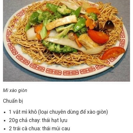
Mì xào giòn
Chuẩn bị
1 vắt mì khô (loại chuyên dùng để xào giòn)
20g chả chay: thái hạt lựu
2 trái cà chua: thái múi cau