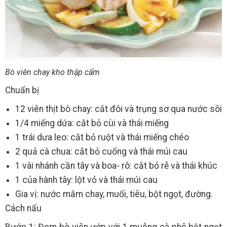
Bò viên chay kho thập cẩm
Chuẩn bị
12 viên thịt bò chay: cắt đôi và trụng sơ qua nước sôi
1/4 miếng dứa: cắt bỏ cùi và thái miếng
1 trái dưa leo: cắt bỏ ruột và thái miếng chéo
2 quả cà chua: cắt bỏ cuống và thái múi cau
1 vài nhánh cần tây và boa- rô: cắt bỏ rễ và thái khúc
1 của hành tây: lột vỏ và thái múi cau
Gia vị: nước mắm chay, muối, tiêu, bột ngọt, đường.
Cách nấu
Bước 1: Đem bò viên ướp với 1 muỗng cà phê bột ngọt