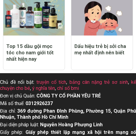
Top 15 dầu gội mọc
Dấu hiệu trẻ bị sởi cha
tóc cho nam giới tốt
mẹ nhất định nên biết
nhất hiện nay
Chủ đề nổi bật:
truyện cổ tích
,
bảng cân nặng trẻ sơ sinh
,
k
chuyện cho bé
,
ý nghĩa tên
,
chỉ số bmi
Đơn vị chủ Quản:
CÔNG TY CỔ PHẦN YÊU TRẺ
Mã số thuế:
0312926237
Địa chỉ:
369 đường Phan Đình Phùng, Phường 15, Quận Ph
Nhuận, Thành phố Hồ Chí Minh
Đại diện pháp luật:
Nguyễn Hoàng Phượng Linh
Giấy phép:
Giấy phép thiết lập mạng xã hội trên mạng s