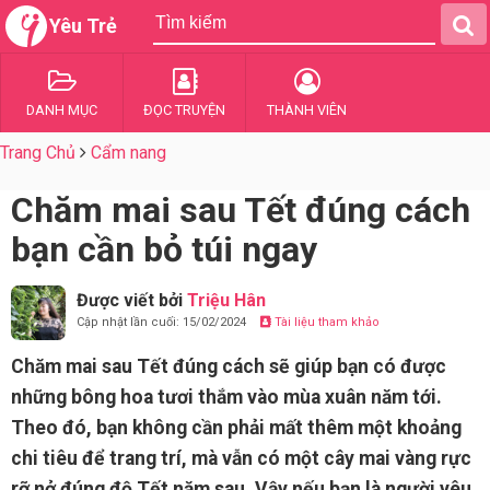
Yêu Trẻ
DANH MỤC
ĐỌC TRUYỆN
THÀNH VIÊN
Trang Chủ
Cẩm nang
Chăm mai sau Tết đúng cách
bạn cần bỏ túi ngay
Được viết bởi
Triệu Hân
Cập nhật lần cuối: 15/02/2024
Tài liệu tham khảo
Chăm mai sau Tết đúng cách sẽ giúp bạn có được
những bông hoa tươi thắm vào mùa xuân năm tới.
Theo đó, bạn không cần phải mất thêm một khoảng
chi tiêu để trang trí, mà vẫn có một cây mai vàng rực
rỡ nở đúng độ Tết năm sau. Vậy nếu bạn là người yêu