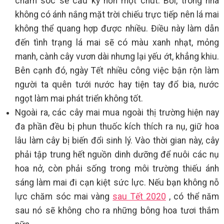
chăm sóc sẽ cầu kỳ hơn một chút. Bởi, trong nhà
không có ánh nắng mặt trời chiếu trực tiếp nên lá mai
không thể quang hợp được nhiều. Điều này làm dẫn
đến tình trạng lá mai sẽ có màu xanh nhạt, mỏng
manh, cành cây vươn dài nhưng lại yếu ớt, khẳng khiu.
Bên cạnh đó, ngày Tết nhiều công việc bận rộn làm
người ta quên tưới nước hay tiện tay đổ bia, nước
ngọt làm mai phát triển không tốt.
Ngoài ra, các cây mai mua ngoài thị trường hiện nay
đa phần đều bị phun thuốc kích thích ra nụ, giữ hoa
lâu làm cây bị biến đổi sinh lý. Vào thời gian này, cây
phải tập trung hết nguồn dinh dưỡng để nuôi các nụ
hoa nở, còn phải sống trong môi trường thiếu ánh
sáng làm mai đi cạn kiệt sức lực. Nếu bạn không nỗ
lực chăm sóc mai vàng
sau Tết 2020
, có thể năm
sau nó sẽ không cho ra những bông hoa tươi thắm