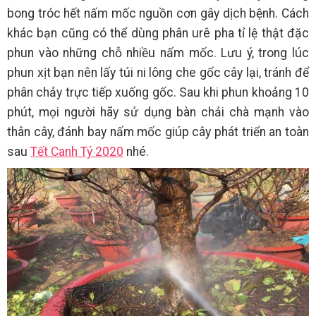
bong tróc hết nấm mốc nguồn cơn gây dịch bệnh. Cách
khác bạn cũng có thể dùng phân urê pha tỉ lệ thật đặc
phun vào những chỗ nhiều nấm mốc. Lưu ý, trong lúc
phun xịt bạn nên lấy túi ni lông che gốc cây lại, tránh để
phân chảy trực tiếp xuống gốc. Sau khi phun khoảng 10
phút, mọi người hãy sử dụng bàn chải chà mạnh vào
thân cây, đánh bay nấm mốc giúp cây phát triển an toàn
sau
Tết Canh Tý 2020
nhé.