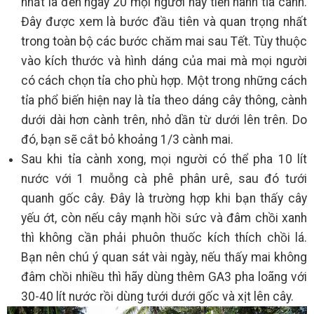
nhất là đến ngày 20 mọi người hãy tiến hành tỉa cành.
Đây được xem là bước đầu tiên và quan trọng nhất
trong toàn bộ các bước chăm mai sau Tết. Tùy thuộc
vào kích thước và hình dáng của mai mà mọi người
có cách chọn tỉa cho phù hợp. Một trong những cách
tỉa phổ biến hiện nay là tỉa theo dáng cây thông, cành
dưới dài hơn cành trên, nhỏ dần từ dưới lên trên. Do
đó, bạn sẽ cắt bỏ khoảng 1/3 cành mai.
Sau khi tỉa cành xong, mọi người có thể pha 10 lít
nước với 1 muỗng cà phê phân urê, sau đó tưới
quanh gốc cây. Đây là trường hợp khi bạn thấy cây
yếu ớt, còn nếu cây mạnh hồi sức và đâm chồi xanh
thì không cần phải phuôn thuốc kích thích chồi lá.
Bạn nên chú ý quan sát vài ngày, nếu thấy mai không
đâm chồi nhiều thì hãy dùng thêm GA3 pha loãng với
30-40 lít nước rồi dùng tưới dưới gốc và xịt lên cây.