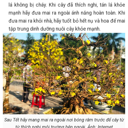
lá không bị cháy. Khi cây đã thích nghi, tán lá khỏe
mạnh hãy đưa mai ra ngoài ánh nắng hoàn toàn. Khi
đưa mai ra khỏi nhà, hãy tuốt bỏ hết nụ và hoa để mai
tập trung dinh dưỡng nuôi cây khỏe mạnh.
Sau Tết hãy mang mai ra ngoài nơi bóng râm trước để cây từ
từ thích nghi môi trường bên ngoài. Ảnh: Internet