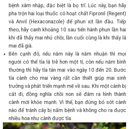
bệnh xâm nhập, đặc biệt là bọ trĩ. Lúc này, bạn hãy
pha trộn hai loại thuốc có hoạt chất Fipronil (Regent)
và Anvil (Hexaconazole) để phun xịt lần đầu. Tiếp
theo, hãy canh khoảng 10 sau tiến hành phun lần hai
khi đã thấy mai nhú chồi, lần cuối cùng là khi thấy lá
mai đã già.
Bên cạnh đó, nếu năm này là năm nhuận thì mọi
người có thể tỉa lá trễ hơn một tí, còn nếu năm bình
thường thì hãy tỉa tán mai vào ngày 10 đến 20. Bước
tỉa cành cho mai vàng rất cần thiết giúp mai sinh
trưởng và phát triển mạnh mẽ về sau. Khi một cành bị
cắt đi, đồng nghĩa chồi non sẽ đâm ra hình thành
cành mới khỏe mạnh. Vì thế, bạn đừng bỏ sót cành
nào để tránh cây bị nấm bệnh và không cho ra được
nhiều hoa như cành được tỉa.