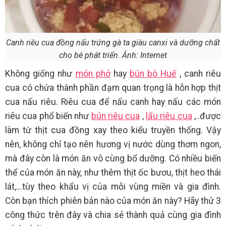
Canh riêu cua đồng nấu trứng gà ta giàu canxi và dưỡng chất
cho bé phát triển. Ảnh: Internet
Không giống như
món phở
hay
bún bò Huế
, canh riêu
cua có chứa thành phần đạm quan trọng là hỗn hợp thịt
cua nấu riêu. Riêu cua để nấu canh hay nấu các món
riêu cua phổ biến như
bún riêu cua
,
lẩu riêu cua
,..được
làm từ thịt cua đồng xay theo kiểu truyền thống. Vậy
nên, không chỉ tạo nên hương vị nước dùng thơm ngon,
mà đây còn là món ăn vô cùng bổ dưỡng. Có nhiều biến
thể của món ăn này, như thêm thịt ốc bươu, thịt heo thái
lát,...tùy theo khẩu vị của mỗi vùng miền và gia đình.
Còn bạn thích phiên bản nào của món ăn này? Hãy thử 3
công thức trên đây và chia sẻ thành quả cùng gia đình