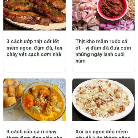
3 cách ướp thịt cốt lết
Thịt kho mắm ruốc sả
mềm ngon, đậm đà, tan
ớt - vị đậm đà đưa cơm
chảy vét sạch cơm nhà
những ngày lạnh cuối
năm
3 cách nấu cà ri chay
Xôi lạc ngon dẻo mềm