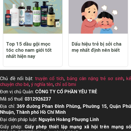
Top 15 dầu gội mọc
Dấu hiệu trẻ bị sởi cha
tóc cho nam giới tốt
mẹ nhất định nên biết
nhất hiện nay
Chủ đề nổi bật:
truyện cổ tích
,
bảng cân nặng trẻ sơ sinh
,
k
chuyện cho bé
,
ý nghĩa tên
,
chỉ số bmi
Đơn vị chủ Quản:
CÔNG TY CỔ PHẦN YÊU TRẺ
Mã số thuế:
0312926237
Địa chỉ:
369 đường Phan Đình Phùng, Phường 15, Quận Ph
Nhuận, Thành phố Hồ Chí Minh
Đại diện pháp luật:
Nguyễn Hoàng Phượng Linh
Giấy phép:
Giấy phép thiết lập mạng xã hội trên mạng s