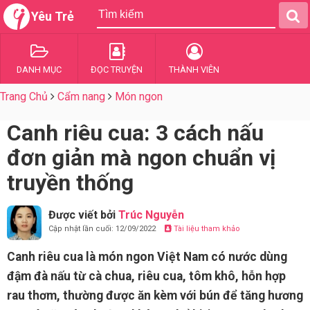
Yêu Trẻ
DANH MỤC
ĐỌC TRUYỆN
THÀNH VIÊN
Trang Chủ
Cẩm nang
Món ngon
Canh riêu cua: 3 cách nấu
đơn giản mà ngon chuẩn vị
truyền thống
Được viết bởi
Trúc Nguyễn
Cập nhật lần cuối: 12/09/2022
Tài liệu tham khảo
Canh riêu cua là món ngon Việt Nam có nước dùng
đậm đà nấu từ cà chua, riêu cua, tôm khô, hỗn hợp
rau thơm, thường được ăn kèm với bún để tăng hương