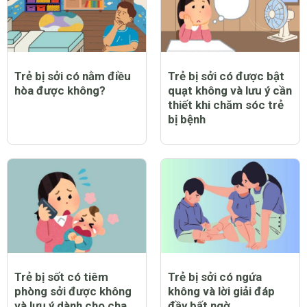
Trẻ bị sởi có nằm điều
Trẻ bị sởi có được bật
hòa được không?
quạt không và lưu ý cần
thiết khi chăm sóc trẻ
bị bệnh
Trẻ bị sốt có tiêm
Trẻ bị sởi có ngứa
phòng sởi được không
không và lời giải đáp
và lưu ý dành cho cha
đầy bất ngờ