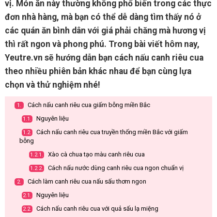
vị. Món ăn này thường không phổ biến trong các thực
đơn nhà hàng, mà bạn có thể dễ dàng tìm thấy nó ở
các quán ăn bình dân với giá phải chăng mà hương vị
thì rất ngon và phong phú. Trong bài viết hôm nay,
Yeutre.vn sẽ hướng dẫn bạn cách nấu canh riêu cua
theo nhiều phiên bản khác nhau để bạn cùng lựa
chọn và thử nghiệm nhé!
Cách nấu canh riêu cua giấm bỗng miền Bắc
1.
Nguyên liệu
1.1.
Cách nấu canh riêu cua truyền thống miền Bắc với giấm
1.2.
bỗng
Xào cà chua tạo màu canh riêu cua
1.2.1.
Cách nấu nước dùng canh riêu cua ngon chuẩn vị
1.2.2.
Cách làm canh riêu cua nấu sấu thơm ngon
2.
Nguyên liệu
2.1.
Cách nấu canh riêu cua với quả sấu lạ miệng
2.2.