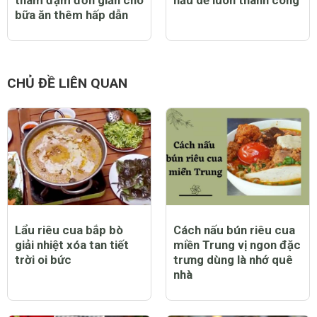
tham đạm đơn giản cho
nấu dễ luôn thành công
bữa ăn thêm hấp dẫn
CHỦ ĐỀ LIÊN QUAN
Lẩu riêu cua bắp bò
Cách nấu bún riêu cua
giải nhiệt xóa tan tiết
miền Trung vị ngon đặc
trời oi bức
trưng dùng là nhớ quê
nhà