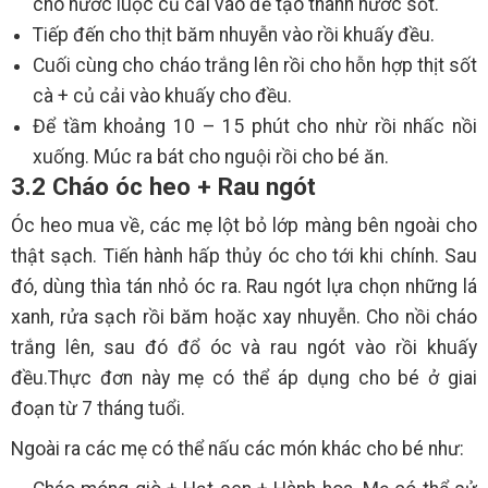
cho nước luộc củ cải vào để tạo thành nước sốt.
Tiếp đến cho thịt băm nhuyễn vào rồi khuấy đều.
Cuối cùng cho cháo trắng lên rồi cho hỗn hợp thịt sốt
cà + củ cải vào khuấy cho đều.
Để tầm khoảng 10 – 15 phút cho nhừ rồi nhấc nồi
xuống. Múc ra bát cho nguội rồi cho bé ăn.
3.2 Cháo óc heo + Rau ngót
Óc heo mua về, các mẹ lột bỏ lớp màng bên ngoài cho
thật sạch. Tiến hành hấp thủy óc cho tới khi chính. Sau
đó, dùng thìa tán nhỏ óc ra. Rau ngót lựa chọn những lá
xanh, rửa sạch rồi băm hoặc xay nhuyễn. Cho nồi cháo
trắng lên, sau đó đổ óc và rau ngót vào rồi khuấy
đều.Thực đơn này mẹ có thể áp dụng cho bé ở giai
đoạn từ 7 tháng tuổi.
Ngoài ra các mẹ có thể nấu các món khác cho bé như: