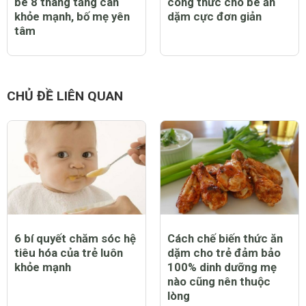
bé 8 tháng tăng cân
công thức cho bé ăn
khỏe mạnh, bố mẹ yên
dặm cực đơn giản
tâm
CHỦ ĐỀ LIÊN QUAN
6 bí quyết chăm sóc hệ
Cách chế biến thức ăn
tiêu hóa của trẻ luôn
dặm cho trẻ đảm bảo
khỏe mạnh
100% dinh dưỡng mẹ
nào cũng nên thuộc
lòng