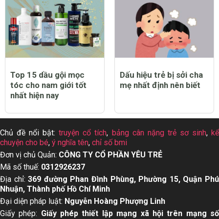
Top 15 dầu gội mọc
Dấu hiệu trẻ bị sởi cha
tóc cho nam giới tốt
mẹ nhất định nên biết
nhất hiện nay
Chủ đề nổi bật:
truyện cổ tích
,
bảng cân nặng trẻ sơ sinh
,
k
chuyện cho bé
,
ý nghĩa tên
,
chỉ số bmi
Đơn vị chủ Quản:
CÔNG TY CỔ PHẦN YÊU TRẺ
Mã số thuế:
0312926237
Địa chỉ:
369 đường Phan Đình Phùng, Phường 15, Quận Ph
Nhuận, Thành phố Hồ Chí Minh
Đại diện pháp luật:
Nguyễn Hoàng Phượng Linh
Giấy phép:
Giấy phép thiết lập mạng xã hội trên mạng s