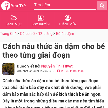
Yêu Trẻ
DANH MỤC
ĐỌC TRUYỆN
THÀNH VIÊN
Trang Chủ
Có con 0 - 12 tháng
Bé ăn dặm
Cách nấu thức ăn dặm cho bé
theo từng giai đoạn
Được viết bởi
Nguyễn Thị Tuyết
Cập nhật lần cuối: 20/06/2019
Tài liệu tham khảo
Cách nấu thức ăn dặm cho bé theo từng giai đoạn
vừa phải đảm bảo đầy đủ chất dinh dưỡng, vừa phải
đảm bảo màu sắc hấp dẫn để kích thích bé ăn ngon.
Đây là một trong những điều mà các mẹ nên tìm hiểu
và học hỏi mỗi ngày, nhằm mang lại những điều tuyệt