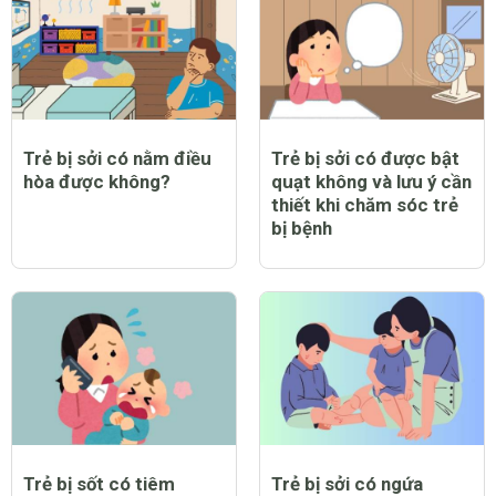
CHỦ ĐỀ MỚI
Trẻ bị sởi có nằm điều
Trẻ bị sởi có được bật
hòa được không?
quạt không và lưu ý cần
thiết khi chăm sóc trẻ
bị bệnh