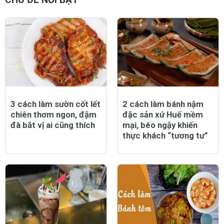
hiepelines
8 năm
món ăn ngon , mình bookmark lại để tối nấu :)
Thanks
0 Thích
Trả lời
Báo cáo vi phạm
CHỦ ĐỀ NỔI BẬT
3 cách làm sườn cốt lết
2 cách làm bánh nậm
chiên thơm ngon, đậm
đặc sản xứ Huế mềm
đà bắt vị ai cũng thích
mại, béo ngậy khiến
thực khách “tương tư”