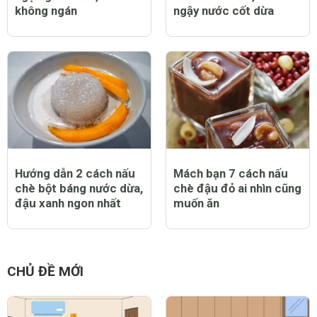
2 cách nấu chè đậu
2 cách nấu chè đậu
ngự ngon mềm, ăn
đen mau mềm, béo
không ngán
ngậy nước cốt dừa
Hướng dẫn 2 cách nấu
Mách bạn 7 cách nấu
chè bột báng nước dừa,
chè đậu đỏ ai nhìn cũng
đậu xanh ngon nhất
muốn ăn