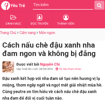
Yêu Trẻ
DANH MỤC
ĐỌC TRUYỆN
THÀNH VIÊN
Trang Chủ
Cẩm nang
Món ngon
Cách nấu chè đậu xanh nha
đam ngon và không bị đắng
Được viết bởi
Nguyễn Chi
Cập nhật lần cuối: 04/03/2016
Tài liệu tham khảo
Đậu xanh kết hợp với nha đam sẽ tạo nên hương vị lạ
miệng, thơm ngây ngất và ngọt mát giải nhiệt mùa hè.
Cùng yeutre.vn tìm hiểu về cách nấu chè đậu xanh
nha đam để đổi vị cuối tuần nào.