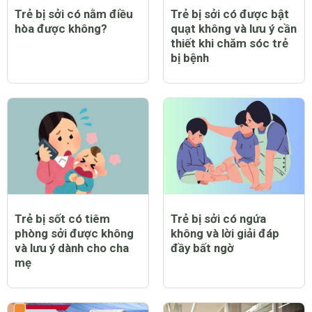
Trẻ bị sởi có nằm điều
Trẻ bị sởi có được bật
hòa được không?
quạt không và lưu ý cần
thiết khi chăm sóc trẻ
bị bệnh
Trẻ bị sốt có tiêm
Trẻ bị sởi có ngứa
phòng sởi được không
không và lời giải đáp
và lưu ý dành cho cha
đầy bất ngờ
mẹ