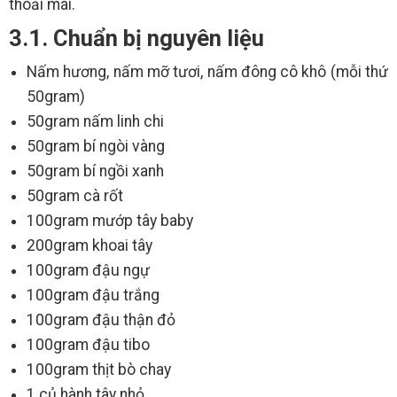
thoải mái.
3.1. Chuẩn bị nguyên liệu
Nấm hương, nấm mỡ tươi, nấm đông cô khô (mỗi thứ
50gram)
50gram nấm linh chi
50gram bí ngòi vàng
50gram bí ngồi xanh
50gram cà rốt
100gram mướp tây baby
200gram khoai tây
100gram đậu ngự
100gram đậu trắng
100gram đậu thận đỏ
100gram đậu tibo
100gram thịt bò chay
1 củ hành tây nhỏ