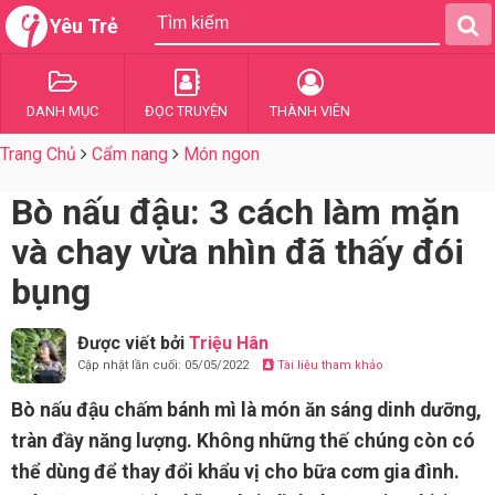
Yêu Trẻ
DANH MỤC
ĐỌC TRUYỆN
THÀNH VIÊN
Trang Chủ
Cẩm nang
Món ngon
Bò nấu đậu: 3 cách làm mặn
và chay vừa nhìn đã thấy đói
bụng
Được viết bởi
Triệu Hân
Cập nhật lần cuối: 05/05/2022
Tài liệu tham khảo
Bò nấu đậu chấm bánh mì là món ăn sáng dinh dưỡng,
tràn đầy năng lượng. Không những thế chúng còn có
thể dùng để thay đổi khẩu vị cho bữa cơm gia đình.