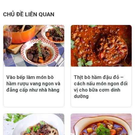
CHỦ ĐỀ LIÊN QUAN
Vào bếp làm món bò
Thịt bò hầm đậu đỏ –
hầm rượu vang ngon và
cách nấu món ngon đổi
đẳng cấp như nhà hàng
vị cho bữa cơm dinh
dưỡng