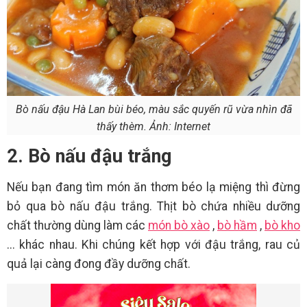
Bò nấu đậu Hà Lan bùi béo, màu sắc quyến rũ vừa nhìn đã
thấy thèm. Ảnh: Internet
2. Bò nấu đậu trắng
Nếu bạn đang tìm món ăn thơm béo lạ miệng thì đừng
bỏ qua bò nấu đậu trắng. Thịt bò chứa nhiều dưỡng
chất thường dùng làm các
món bò xào
,
bò hầm
,
bò kho
... khác nhau. Khi chúng kết hợp với đậu trắng, rau củ
quả lại càng đong đầy dưỡng chất.