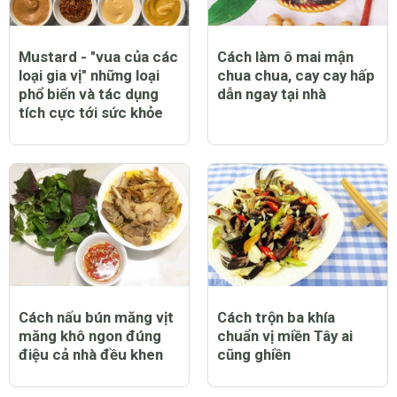
Mustard - "vua của các
Cách làm ô mai mận
loại gia vị" những loại
chua chua, cay cay hấp
phổ biến và tác dụng
dẫn ngay tại nhà
tích cực tới sức khỏe
Cách nấu bún măng vịt
Cách trộn ba khía
măng khô ngon đúng
chuẩn vị miền Tây ai
điệu cả nhà đều khen
cũng ghiền