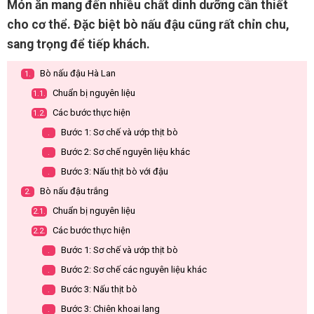
Món ăn mang đến nhiều chất dinh dưỡng cần thiết
cho cơ thể. Đặc biệt bò nấu đậu cũng rất chỉn chu,
sang trọng để tiếp khách.
Bò nấu đậu Hà Lan
1.
Chuẩn bị nguyên liệu
1.1.
Các bước thực hiện
1.2.
Bước 1: Sơ chế và ướp thịt bò
.
Bước 2: Sơ chế nguyên liệu khác
.
Bước 3: Nấu thịt bò với đậu
.
Bò nấu đậu trắng
2.
Chuẩn bị nguyên liệu
2.1.
Các bước thực hiện
2.2.
Bước 1: Sơ chế và ướp thịt bò
.
Bước 2: Sơ chế các nguyên liệu khác
.
Bước 3: Nấu thịt bò
.
Bước 3: Chiên khoai lang
.