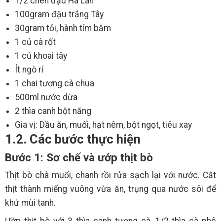
1/2 chén đậu Hà Lan
100gram đậu trắng Tây
30gram tỏi, hành tím băm
1 củ cà rốt
1 củ khoai tây
Ít ngò rí
1 chai tương cà chua
500ml nước dừa
2 thìa canh bột năng
Gia vị: Dầu ăn, muối, hạt nêm, bột ngọt, tiêu xay
1.2. Các bước thực hiện
Bước 1: Sơ chế và ướp thịt bò
Thịt bò chà muối, chanh rồi rửa sạch lại với nước. Cắt
thịt thành miếng vuông vừa ăn, trụng qua nước sôi để
khử mùi tanh.