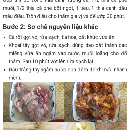
Ướp thịt bò với 3 thìa canh tương cà, 1/2 thìa cà phê
muối, 1/2 thìa cà phê bột ngọt, ít tiêu, 1 thìa canh dầu
màu điều. Trộn điều cho thấm gia vị và để ướp 30 phút.
Bước 2: Sơ chế nguyên liệu khác
Cà rốt gọt vỏ, rửa sạch, tỉa hoa, cắt khúc vừa ăn.
Khoai tây gọt vỏ, rửa sạch, dùng dao cắt thành các
miếng vừa ăn ngâm vào nước muối loãng cho đỡ
thâm. Sau 10 phút vớt lên rửa sạch lại.
Đậu trắng tây ngâm nước qua đêm để khi nấu nhanh
mềm.