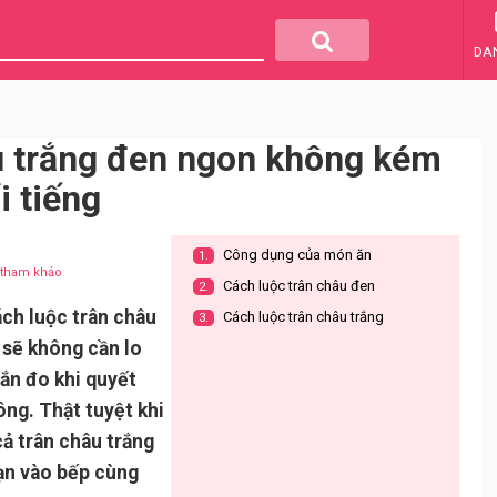
DA
u trắng đen ngon không kém
i tiếng
Công dụng của món ăn
1.
u tham khảo
Cách luộc trân châu đen
2.
ách luộc trân châu
Cách luộc trân châu trắng
3.
 sẽ không cần lo
đắn đo khi quyết
ng. Thật tuyệt khi
cả trân châu trắng
ạn vào bếp cùng