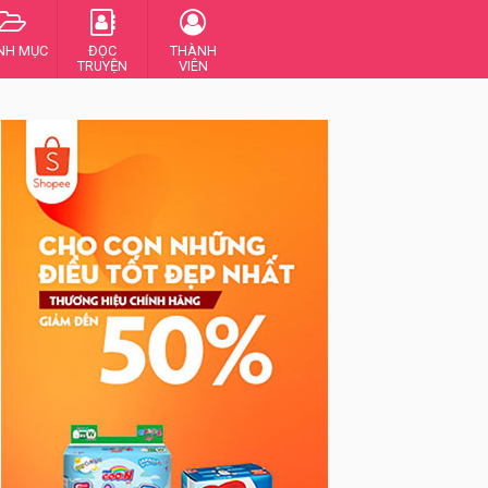
NH MỤC
ĐỌC
THÀNH
TRUYỆN
VIÊN