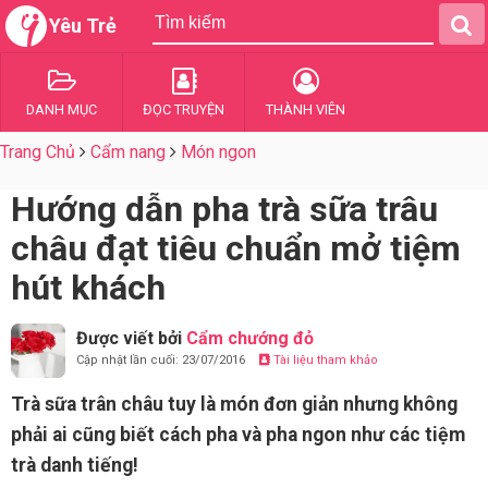
Yêu Trẻ
DANH MỤC
ĐỌC TRUYỆN
THÀNH VIÊN
Trang Chủ
Cẩm nang
Món ngon
Hướng dẫn pha trà sữa trâu
châu đạt tiêu chuẩn mở tiệm
hút khách
Được viết bởi
Cẩm chướng đỏ
Cập nhật lần cuối: 23/07/2016
Tài liệu tham khảo
Trà sữa trân châu tuy là món đơn giản nhưng không
phải ai cũng biết cách pha và pha ngon như các tiệm
trà danh tiếng!