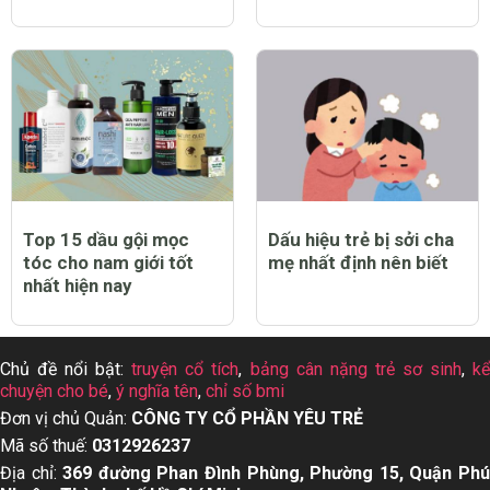
Top 15 dầu gội mọc
Dấu hiệu trẻ bị sởi cha
tóc cho nam giới tốt
mẹ nhất định nên biết
nhất hiện nay
Chủ đề nổi bật:
truyện cổ tích
,
bảng cân nặng trẻ sơ sinh
,
k
chuyện cho bé
,
ý nghĩa tên
,
chỉ số bmi
Đơn vị chủ Quản:
CÔNG TY CỔ PHẦN YÊU TRẺ
Mã số thuế:
0312926237
Địa chỉ:
369 đường Phan Đình Phùng, Phường 15, Quận Ph