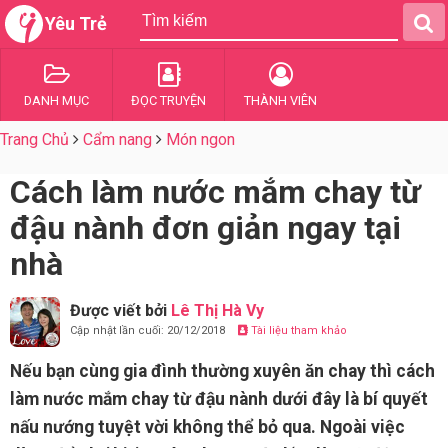
Yêu Trẻ
DANH MỤC
ĐỌC TRUYỆN
THÀNH VIÊN
Trang Chủ
Cẩm nang
Món ngon
Cách làm nước mắm chay từ
đậu nành đơn giản ngay tại
nhà
Được viết bởi
Lê Thị Hà Vy
Cập nhật lần cuối: 20/12/2018
Tài liệu tham khảo
Nếu bạn cùng gia đình thường xuyên ăn chay thì cách
làm nước mắm chay từ đậu nành dưới đây là bí quyết
nấu nướng tuyệt vời không thể bỏ qua. Ngoài việc