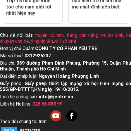
Top 15 dầu gội mọc
Dấu hiệu trẻ bị sởi cha
tóc cho nam giới tốt
mẹ nhất định nên biết
nhất hiện nay
Chủ đề nổi bật:
truyện cổ tích
,
bảng cân nặng trẻ sơ sinh
,
k
chuyện cho bé
,
ý nghĩa tên
,
chỉ số bmi
Đơn vị chủ Quản:
CÔNG TY CỔ PHẦN YÊU TRẺ
Mã số thuế:
0312926237
Địa chỉ:
369 đường Phan Đình Phùng, Phường 15, Quận Ph
Nhuận, Thành phố Hồ Chí Minh
Đại diện pháp luật:
Nguyễn Hoàng Phượng Linh
Giấy phép:
Giấy phép thiết lập mạng xã hội trên mạng s
555/GP-BTTTT,HN ngày 19/10/2015.
Liên hệ quảng cáo:
info@yeutre.vn
Liên hệ Hotline:
028 66 888 99
Theo dõi chúng tôi trên: