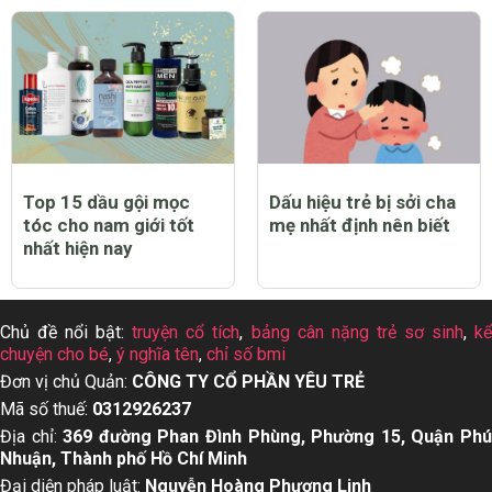
Top 15 dầu gội mọc
Dấu hiệu trẻ bị sởi cha
tóc cho nam giới tốt
mẹ nhất định nên biết
nhất hiện nay
Chủ đề nổi bật:
truyện cổ tích
,
bảng cân nặng trẻ sơ sinh
,
k
chuyện cho bé
,
ý nghĩa tên
,
chỉ số bmi
Đơn vị chủ Quản:
CÔNG TY CỔ PHẦN YÊU TRẺ
Mã số thuế:
0312926237
Địa chỉ:
369 đường Phan Đình Phùng, Phường 15, Quận Ph
Nhuận, Thành phố Hồ Chí Minh
Đại diện pháp luật:
Nguyễn Hoàng Phượng Linh