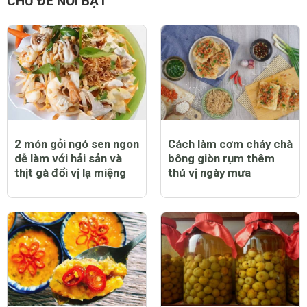
CHỦ ĐỀ NỔI BẬT
2 món gỏi ngó sen ngon
Cách làm cơm cháy chà
dễ làm với hải sản và
bông giòn rụm thêm
thịt gà đổi vị lạ miệng
thú vị ngày mưa