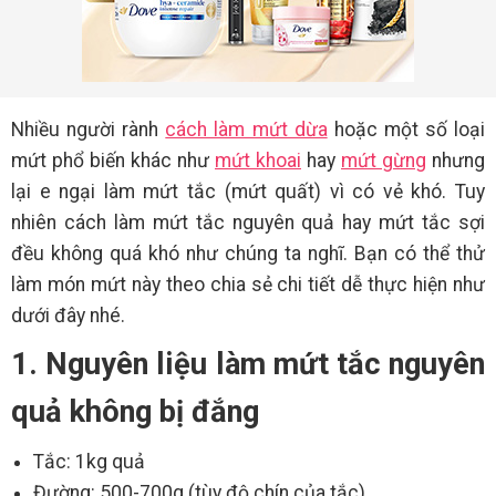
Nhiều người rành
cách làm mứt dừa
hoặc một số loại
mứt phổ biến khác như
mứt khoai
hay
mứt gừng
nhưng
lại e ngại làm mứt tắc (mứt quất) vì có vẻ khó. Tuy
nhiên cách làm mứt tắc nguyên quả hay mứt tắc sợi
đều không quá khó như chúng ta nghĩ. Bạn có thể thử
làm món mứt này theo chia sẻ chi tiết dễ thực hiện như
dưới đây nhé.
1. Nguyên liệu làm mứt tắc nguyên
quả không bị đắng
Tắc: 1kg quả
Đường: 500-700g (tùy độ chín của tắc)