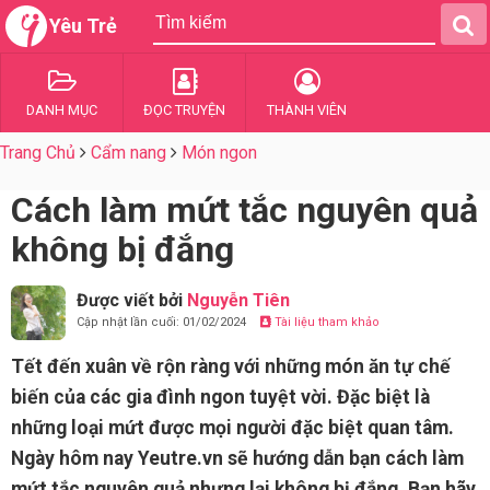
Yêu Trẻ
DANH MỤC
ĐỌC TRUYỆN
THÀNH VIÊN
Trang Chủ
Cẩm nang
Món ngon
Cách làm mứt tắc nguyên quả
không bị đắng
Được viết bởi
Nguyễn Tiên
Cập nhật lần cuối: 01/02/2024
Tài liệu tham khảo
Tết đến xuân về rộn ràng với những món ăn tự chế
biến của các gia đình ngon tuyệt vời. Đặc biệt là
những loại mứt được mọi người đặc biệt quan tâm.
Ngày hôm nay Yeutre.vn sẽ hướng dẫn bạn cách làm
mứt tắc nguyên quả nhưng lại không bị đắng. Bạn hãy