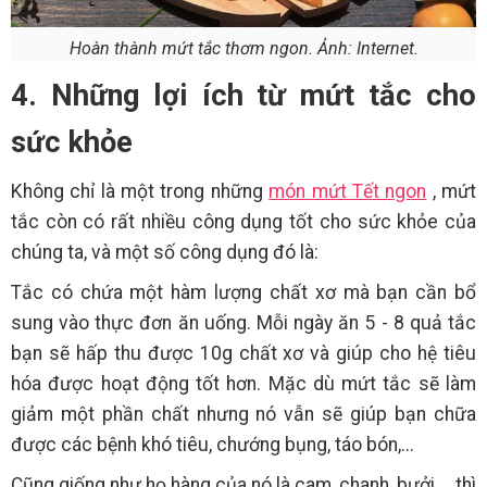
Hoàn thành mứt tắc thơm ngon. Ảnh: Internet.
4. Những lợi ích từ mứt tắc cho
sức khỏe
Không chỉ là một trong những
món mứt Tết ngon
, mứt
tắc còn có rất nhiều công dụng tốt cho sức khỏe của
chúng ta, và một số công dụng đó là:
Tắc có chứa một hàm lượng chất xơ mà bạn cần bổ
sung vào thực đơn ăn uống. Mỗi ngày ăn 5 - 8 quả tắc
bạn sẽ hấp thu được 10g chất xơ và giúp cho hệ tiêu
hóa được hoạt động tốt hơn. Mặc dù mứt tắc sẽ làm
giảm một phần chất nhưng nó vẫn sẽ giúp bạn chữa
được các bệnh khó tiêu, chướng bụng, táo bón,...
Cũng giống như họ hàng của nó là cam, chanh, bưởi,... thì