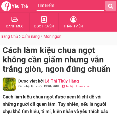
Yêu Trẻ
DANH MỤC
ĐỌC TRUYỆN
THÀNH VIÊN
Trang Chủ
Cẩm nang
Món ngon
Cách làm kiệu chua ngọt
không cần giấm nhưng vẫn
trắng giòn, ngon đúng chuẩn
Được viết bởi
Lê Thị Thúy Hằng
Cập nhật lần cuối: 13/01/2018
Tài liệu tham khảo
Cách làm kiệu chua ngọt được xem là chỉ dễ với
những người đã quen làm. Tuy nhiên, nếu là người
chịu khó tìm hiểu, tỉ mỉ, kiên nhẫn và yêu thích các