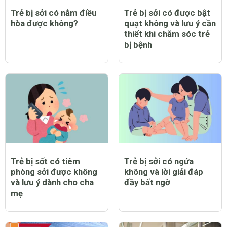
Trẻ bị sởi có nằm điều
Trẻ bị sởi có được bật
hòa được không?
quạt không và lưu ý cần
thiết khi chăm sóc trẻ
bị bệnh
Trẻ bị sốt có tiêm
Trẻ bị sởi có ngứa
phòng sởi được không
không và lời giải đáp
và lưu ý dành cho cha
đầy bất ngờ
mẹ