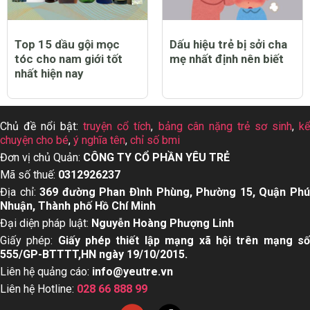
Top 15 dầu gội mọc
Dấu hiệu trẻ bị sởi cha
tóc cho nam giới tốt
mẹ nhất định nên biết
nhất hiện nay
Chủ đề nổi bật:
truyện cổ tích
,
bảng cân nặng trẻ sơ sinh
,
k
chuyện cho bé
,
ý nghĩa tên
,
chỉ số bmi
Đơn vị chủ Quản:
CÔNG TY CỔ PHẦN YÊU TRẺ
Mã số thuế:
0312926237
Địa chỉ:
369 đường Phan Đình Phùng, Phường 15, Quận Ph
Nhuận, Thành phố Hồ Chí Minh
Đại diện pháp luật:
Nguyễn Hoàng Phượng Linh
Giấy phép:
Giấy phép thiết lập mạng xã hội trên mạng s
555/GP-BTTTT,HN ngày 19/10/2015.
Liên hệ quảng cáo:
info@yeutre.vn
Liên hệ Hotline:
028 66 888 99