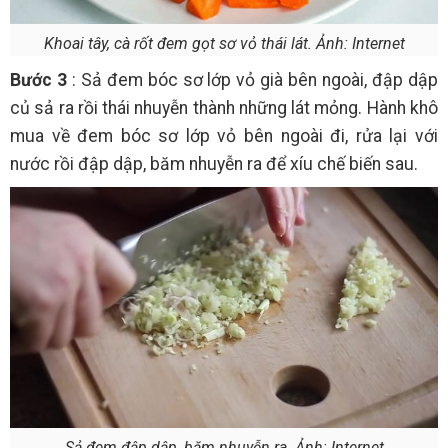
Khoai tây, cà rốt đem gọt sơ vỏ thái lát. Ảnh: Internet
Bước 3
: Sả đem bóc sơ lớp vỏ già bên ngoài, đập dập
củ sả ra rồi thái nhuyễn thành những lát mỏng. Hành khô
mua về đem bóc sơ lớp vỏ bên ngoài đi, rửa lại với
nước rồi đập dập, băm nhuyễn ra để xíu chế biến sau.
Sả đem đập dập, băm nhuyễn ra. Ảnh: Internet