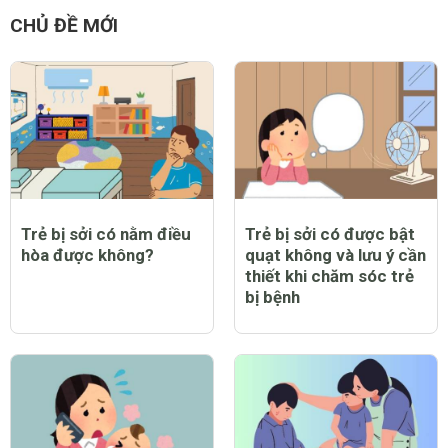
CHỦ ĐỀ MỚI
Trẻ bị sởi có nằm điều
Trẻ bị sởi có được bật
hòa được không?
quạt không và lưu ý cần
thiết khi chăm sóc trẻ
bị bệnh