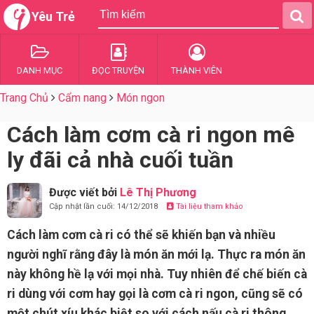
Yêu Trẻ
DANH MỤC
ĐỌC TRUYỆN
THÀNH VIÊN
Trang Chủ
Cẩm nang
Món ngon
Cách làm cơm cà ri ngon mê
ly đãi cả nhà cuối tuần
Được viết bởi
Lê Thị Phương
Cập nhật lần cuối: 14/12/2018
Tài liệu tham khảo
Cách làm cơm cà ri có thể sẽ khiến bạn và nhiều
người nghĩ rằng đây là món ăn mới lạ. Thực ra món ăn
này không hề lạ với mọi nhà. Tuy nhiên để chế biến cà
ri dùng với cơm hay gọi là cơm cà ri ngon, cũng sẽ có
một chút xíu khác biệt so với cách nấu cà ri thông