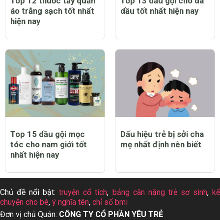
Top 12 thuốc tẩy quần
Top 13 dầu gội cho da
áo trắng sạch tốt nhất
dầu tốt nhất hiện nay
hiện nay
Top 15 dầu gội mọc
Dấu hiệu trẻ bị sởi cha
tóc cho nam giới tốt
mẹ nhất định nên biết
nhất hiện nay
Chủ đề nổi bật:
truyện cổ tích
,
bảng cân nặng trẻ sơ sinh
,
k
chuyện cho bé
,
ý nghĩa tên
,
chỉ số bmi
Đơn vị chủ Quản:
CÔNG TY CỔ PHẦN YÊU TRẺ