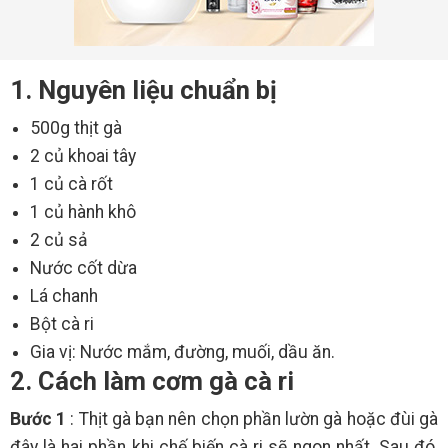
1. Nguyên liệu chuẩn bị
500g thịt gà
2 củ khoai tây
1 củ cà rốt
1 củ hành khô
2 củ sả
Nước cốt dừa
Lá chanh
Bột cà ri
Gia vị: Nước mắm, đường, muối, dầu ăn.
2. Cách làm cơm gà cà ri
Bước 1
: Thịt gà bạn nên chọn phần lườn gà hoặc đùi gà
đây là hai phần khi chế biến cà ri sẽ ngon nhất. Sau đó,