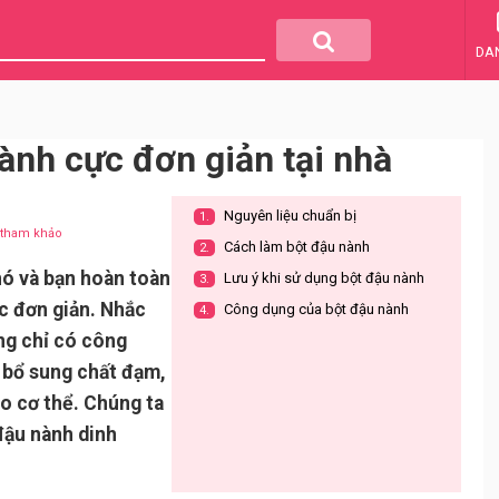
DA
ành cực đơn giản tại nhà
Nguyên liệu chuẩn bị
1.
u tham khảo
Cách làm bột đậu nành
2.
ó và bạn hoàn toàn
Lưu ý khi sử dụng bột đậu nành
3.
ực đơn giản. Nhắc
Công dụng của bột đậu nành
4.
ng chỉ có công
 bổ sung chất đạm,
o cơ thể. Chúng ta
đậu nành dinh