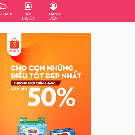
NH MỤC
ĐỌC
THÀNH
TRUYỆN
VIÊN