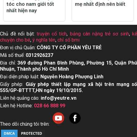
tóc cho nam giới tốt
mẹ nhất định nên biết
nhất hiện nay
Chủ đề nổi bật:
truyện cổ tích
,
bảng cân nặng trẻ sơ sinh
,
k
chuyện cho bé
,
ý nghĩa tên
,
chỉ số bmi
Đơn vị chủ Quản:
CÔNG TY CỔ PHẦN YÊU TRẺ
Mã số thuế:
0312926237
Địa chỉ:
369 đường Phan Đình Phùng, Phường 15, Quận Ph
Nhuận, Thành phố Hồ Chí Minh
Đại diện pháp luật:
Nguyễn Hoàng Phượng Linh
Giấy phép:
Giấy phép thiết lập mạng xã hội trên mạng s
555/GP-BTTTT,HN ngày 19/10/2015.
Liên hệ quảng cáo:
info@yeutre.vn
Liên hệ Hotline:
028 66 888 99
Theo dõi chúng tôi trên: