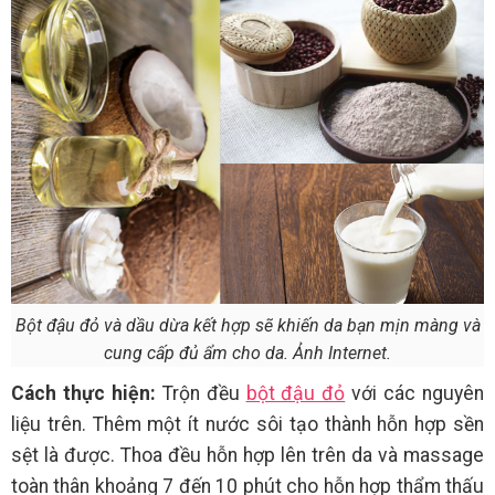
Bột đậu đỏ và dầu dừa kết hợp sẽ khiến da bạn mịn màng và
cung cấp đủ ẩm cho da. Ảnh Internet.
Cách thực hiện:
Trộn đều
bột đậu đỏ
với các nguyên
liệu trên. Thêm một ít nước sôi tạo thành hỗn hợp sền
sệt là được. Thoa đều hỗn hợp lên trên da và massage
toàn thân khoảng 7 đến 10 phút cho hỗn hợp thẩm thấu