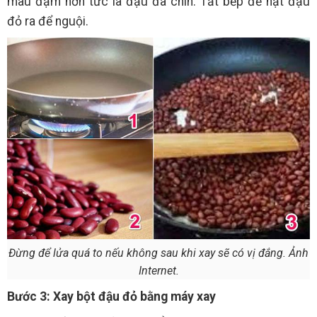
màu đậm hơn tức là đậu đã chín. Tắt bếp để hạt đậu
đỏ ra để nguội.
Đừng để lửa quá to nếu không sau khi xay sẽ có vị đắng. Ảnh
Internet.
Bước 3: Xay bột đậu đỏ bằng máy xay