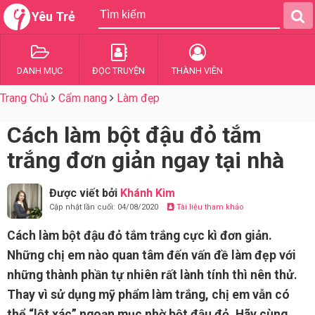
Yêu Trẻ
DANH MỤC
ĐỌC TRUYỆN
THÀNH VIÊN
Trang Chủ
Cẩm nang
Làm đẹp
Cách làm bột đậu đỏ tắm
trắng đơn giản ngay tại nhà
Được viết bởi
Khánh Kim
Cập nhật lần cuối: 04/08/2020
Tài liệu tham khảo
Cách làm bột đậu đỏ tắm trắng cực kì đơn giản.
Những chị em nào quan tâm đến vấn đề làm đẹp với
những thành phần tự nhiên rất lành tính thì nên thử.
Thay vì sử dụng mỹ phẩm làm trắng, chị em vẫn có
thể “lột xác” ngoạn mục nhờ bột đậu đỏ. Hãy cùng