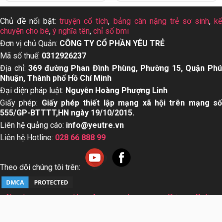
Chủ đề nổi bật:
truyện cổ tích
,
bảng cân nặng trẻ sơ sinh
,
k
chuyện cho bé
,
ý nghĩa tên
,
chỉ số bmi
Đơn vị chủ Quản:
CÔNG TY CỔ PHẦN YÊU TRẺ
Mã số thuế:
0312926237
Địa chỉ:
369 đường Phan Đình Phùng, Phường 15, Quận Ph
Nhuận, Thành phố Hồ Chí Minh
Đại diện pháp luật:
Nguyễn Hoàng Phượng Linh
Giấy phép:
Giấy phép thiết lập mạng xã hội trên mạng s
555/GP-BTTTT,HN ngày 19/10/2015.
Liên hệ quảng cáo:
info@yeutre.vn
Liên hệ Hotline:
028 66 888 99
Theo dõi chúng tôi trên:
About us
User Agreement
Privacy Policy
Sơ đồ trang web
© Copyright 2014 Yeutre.vn, all rights reserved. Chuyên