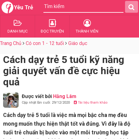
Yêu Trẻ
DANH MỤC
ĐỌC TRUYỆN
THÀNH VIÊN
Trang Chủ
Có con 1 - 12 tuổi
Giáo dục
Cách dạy trẻ 5 tuổi kỹ năng
giải quyết vấn đề cực hiệu
quả
Được viết bởi
Hằng Lâm
Cập nhật lần cuối: 29/12/2020
Tài liệu tham khảo
Cách dạy trẻ 5 tuổi là việc mà mọi bậc cha mẹ đều
mong muốn thực hiện thật tốt và đúng. Vì đây là độ
tuổi trẻ chuẩn bị bước vào một môi trường học tập