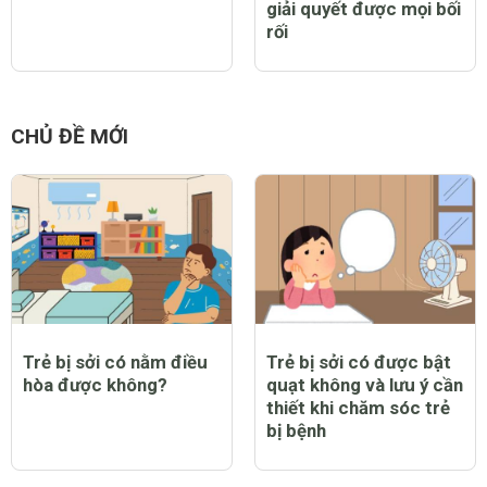
giải quyết được mọi bối
rối
CHỦ ĐỀ MỚI
Trẻ bị sởi có nằm điều
Trẻ bị sởi có được bật
hòa được không?
quạt không và lưu ý cần
thiết khi chăm sóc trẻ
bị bệnh