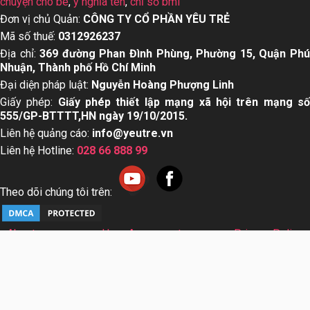
chuyện cho bé
,
ý nghĩa tên
,
chỉ số bmi
Đơn vị chủ Quản:
CÔNG TY CỔ PHẦN YÊU TRẺ
Mã số thuế:
0312926237
Địa chỉ:
369 đường Phan Đình Phùng, Phường 15, Quận Ph
Nhuận, Thành phố Hồ Chí Minh
Đại diện pháp luật:
Nguyễn Hoàng Phượng Linh
Giấy phép:
Giấy phép thiết lập mạng xã hội trên mạng s
555/GP-BTTTT,HN ngày 19/10/2015.
Liên hệ quảng cáo:
info@yeutre.vn
Liên hệ Hotline:
028 66 888 99
Theo dõi chúng tôi trên:
About us
User Agreement
Privacy Policy
Sơ đồ trang web
© Copyright 2014 Yeutre.vn, all rights reserved. Chuyên
trang mạng xã hội Mẹ & Bé uy tín hàng đầu Việt Nam. Với nội
dung được viết và tham vấn bởi các chuyên gia & Bác sĩ
hàng đầu trong lĩnh vực.