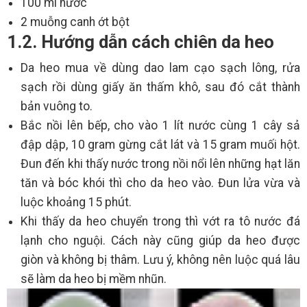
100 ml nước
2 muỗng canh ớt bột
1.2. Hướng dẫn cách chiên da heo
Da heo mua về dùng dao lam cạo sạch lông, rửa
sạch rồi dùng giấy ăn thấm khô, sau đó cắt thành
bản vuông to.
Bắc nồi lên bếp, cho vào 1 lít nước cùng 1 cây sả
đập dập, 10 gram gừng cắt lát và 15 gram muối hột.
Đun đến khi thấy nước trong nồi nổi lên những hạt lăn
tăn và bóc khói thì cho da heo vào. Đun lửa vừa và
luộc khoảng 15 phút.
Khi thấy da heo chuyển trong thì vớt ra tô nước đá
lạnh cho nguội. Cách này cũng giúp da heo được
giòn và không bị thâm. Lưu ý, không nên luộc quá lâu
sẽ làm da heo bị mềm nhũn.