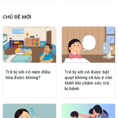
CHỦ ĐỀ MỚI
Trẻ bị sởi có nằm điều
Trẻ bị sởi có được bật
hòa được không?
quạt không và lưu ý cần
thiết khi chăm sóc trẻ
bị bệnh