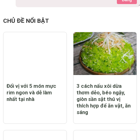
CHỦ ĐỀ NỔI BẬT
Đổi vị với 5 món mực
3 cách nấu xôi dừa
rim ngon và dễ làm
thơm dẻo, béo ngậy,
nhất tại nhà
giòn sần sật thú vị
thích hợp để ăn vặt, ăn
sáng