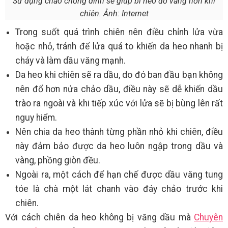
Sử dụng chảo chống dính sẽ giúp bì heo đỡ văng hơn khi
chiên. Ảnh: Internet
Trong suốt quá trình chiên nên điều chỉnh lửa vừa
hoặc nhỏ, tránh để lửa quá to khiến da heo nhanh bị
cháy và làm dầu văng mạnh.
Da heo khi chiên sẽ ra dầu, do đó ban đầu bạn không
nên đổ hơn nửa chảo dầu, điều này sẽ dễ khiến dầu
trào ra ngoài và khi tiếp xúc với lửa sẽ bị bùng lên rất
nguy hiểm.
Nên chia da heo thành từng phần nhỏ khi chiên, điều
này đảm bảo được da heo luôn ngập trong dầu và
vàng, phồng giòn đều.
Ngoài ra, một cách để hạn chế được dầu văng tung
tóe là chà một lát chanh vào đáy chảo trước khi
chiên.
Với cách chiên da heo không bị văng dầu mà
Chuyên