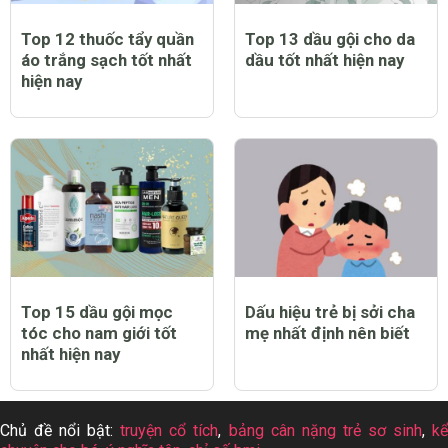
Top 12 thuốc tẩy quần
Top 13 dầu gội cho da
áo trắng sạch tốt nhất
dầu tốt nhất hiện nay
hiện nay
Top 15 dầu gội mọc
Dấu hiệu trẻ bị sởi cha
tóc cho nam giới tốt
mẹ nhất định nên biết
nhất hiện nay
Chủ đề nổi bật:
truyện cổ tích
,
bảng cân nặng trẻ sơ sinh
,
k