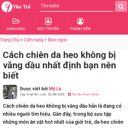
Yêu Trẻ
DANH MỤC
ĐỌC TRUYỆN
THÀNH VIÊN
Trang Chủ
Cẩm nang
Món ngon
Cách chiên da heo không bị
văng dầu nhất định bạn nên
biết
Được viết bởi
Mỹ Lệ
Cập nhật lần cuối: 25/08/2020
Tài liệu tham khảo
Cách chiên da heo không bị văng dầu hẳn là đang có
nhiều người tìm hiểu. Gần đây, trong bộ sưu tập
những món ăn vặt hot nhất của giới trẻ, da heo chiên