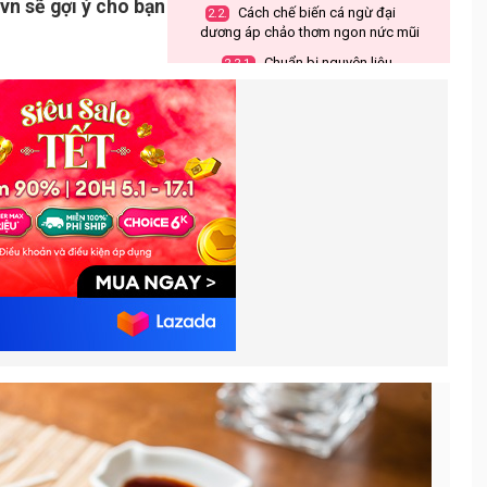
n sẽ gợi ý cho bạn
Cách chế biến cá ngừ đại
2.2.
dương áp chảo thơm ngon nức mũi
Chuẩn bị nguyên liệu
2.2.1.
Cách chế biến cá ngừ đại
2.2.2.
dương áp chảo đơn giản nhất
Các chế biến cá ngừ đại dương
2.3.
sốt cà chua cho hương vị cực hấp
dẫn
Chuẩn bị nguyên liệu
2.3.1.
Cách chế biến cá ngừ đại
2.3.2.
dương sốt cà chua
Cách chế biến cá ngừ đại
2.4.
dương chiên mắm tỏi siêu cay và
ngon
Chuẩn bị nguyên liệu
2.4.1.
Cách chế biến cá ngừ đại
2.4.2.
dương kho tỏi ớt
Cách chế biến cá ngừ đại dương -
3.
gợi ý các món ăn hấp dẫn nhất