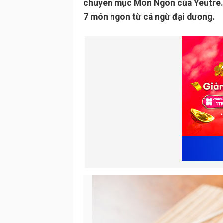
chuyên mục Món Ngon của Yeutre.v
7 món ngon từ cá ngừ đại dương.