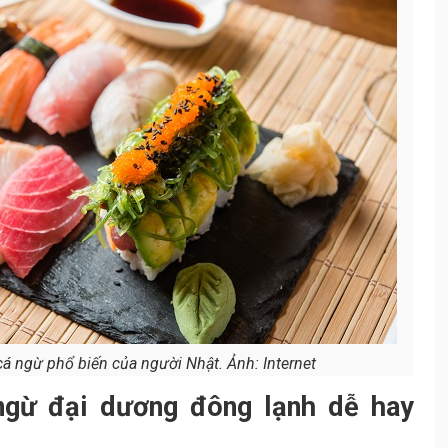
Phi lê cá ngừ đại dương làm
4.
món gì ngon nhất?
cá ngừ phổ biến của người Nhật. Ảnh: Internet
ngừ đại dương đông lạnh dễ hay