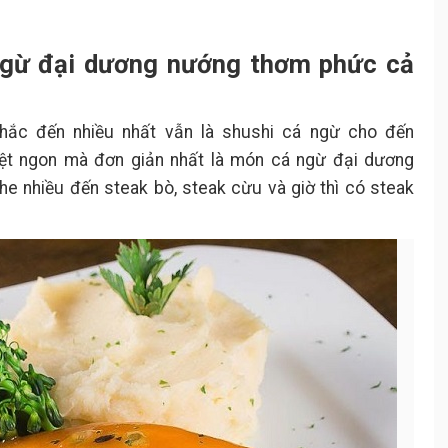
 ngừ đại dương nướng thơm phức cả
hắc đến nhiều nhất vẫn là shushi cá ngừ cho đến
ệt ngon mà đơn giản nhất là món cá ngừ đại dương
e nhiều đến steak bò, steak cừu và giờ thì có steak