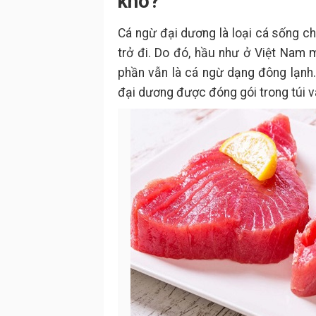
khó?
Cá ngừ đại dương là loại cá sống 
trở đi. Do đó, hầu như ở Việt Nam 
phần vẫn là cá ngừ dạng đông lạnh. 
đại dương được đóng gói trong túi v