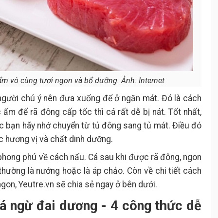
ẩm vô cùng tươi ngon và bổ dưỡng. Ảnh: Internet
người chú ý nên đưa xuống để ở ngăn mát. Đó là cách
ấm để rã đông cấp tốc thì cá rất dễ bị nát. Tốt nhất,
c bạn hãy nhớ chuyển từ tủ đông sang tủ mát. Điều đó
c hương vị và chất dinh dưỡng.
 phong phú về cách nấu. Cá sau khi được rã đông, ngon
 thường là nướng hoặc là áp chảo. Còn về chi tiết cách
gon, Yeutre.vn sẽ chia sẻ ngay ở bên dưới.
cá ngừ đai dương - 4 công thức dễ