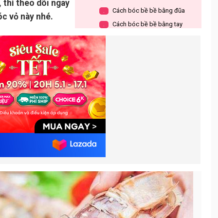
 thì theo dõi ngay
Cách bóc bề bề bằng đũa
.
óc vỏ này nhé.
Cách bóc bề bề bằng tay
.
không
Một số lưu ý khi chế biến bề bề để
4.
dễ bóc vỏ hơn