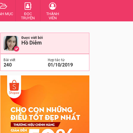
NH MỤC
ĐỌC
THÀNH
TRUYỆN
VIÊN
Được viết bởi
Hồ Diễm
Bài viết
Hợp tác từ
240
01/10/2019