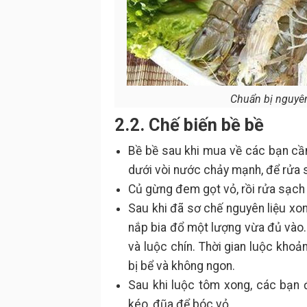
Chuẩn bị nguyên 
2.2. Chế biến bề bề
Bề bề sau khi mua về các bạn cần
dưới vòi nước chảy mạnh, để rửa s
Củ gừng đem gọt vỏ, rồi rửa sạch t
Sau khi đã sơ chế nguyên liệu xon
nắp bia đổ một lượng vừa đủ vào. T
và luộc chín. Thời gian luộc khoả
bị bể và không ngon.
Sau khi luộc tôm xong, các bạn 
kéo, đũa để bóc vỏ.