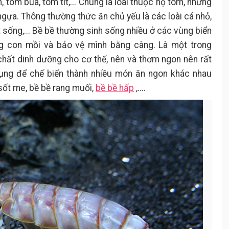
, tôm búa, tôm tít,... Chúng là loài thuộc họ tôm, nhưng
ngựa. Thông thường thức ăn chủ yếu là các loài cá nhỏ,
ịt sống,... Bề bề thường sinh sống nhiều ở các vùng biển
ng con mồi và bảo vệ mình bằng càng. Là một trong
chất dinh dưỡng cho cơ thể, nên và thơm ngon nên rất
ng để chế biến thành nhiều món ăn ngon khác nhau
sốt me, bề bề rang muối,
bề bề hấp
,....