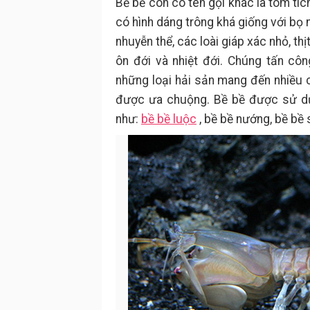
Bề bề còn có tên gọi khác là tôm tích
có hình dáng trông khá giống với bọ 
nhuyễn thể, các loài giáp xác nhỏ, th
ôn đới và nhiệt đới. Chúng tấn cô
những loại hải sản mang đến nhiều 
được ưa chuộng. Bề bề được sử dụ
như:
bề bề luộc
, bề bề nướng, bề bề 