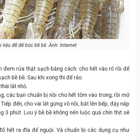
liệu để để bóc bề bề. Ảnh: Internet
 đem rửa thật sạch bằng cách: cho hết vào rổ rồi để
ạch bề bề. Sau khi xong thì để ráo.
hái lát nhỏ.
g, các bạn chuẩn bị nồi cho hết tôm vào trong, rồi mở
iếp đến, cho vài lát gừng vô nồi, bắt lên bếp, đậy nắp
ng 3 phút. Lưu ý bề bề không nên luộc quá chín thịt sẽ
đổ hết ra đĩa để nguội. Và chuẩn bị các dụng cụ như