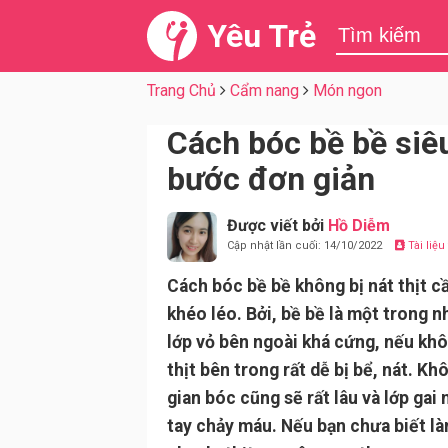
Yêu Trẻ
Trang Chủ
Cẩm nang
Món ngon
Cách bóc bề bề siêu
bước đơn giản
Được viết bởi
Hồ Diễm
Cập nhật lần cuối: 14/10/2022
Tài liệ
Cách bóc bề bề không bị nát thịt c
khéo léo. Bởi, bề bề là một trong n
lớp vỏ bên ngoài khá cứng, nếu khô
thịt bên trong rất dễ bị bể, nát. Kh
gian bóc cũng sẽ rất lâu và lớp ga
tay chảy máu. Nếu bạn chưa biết l