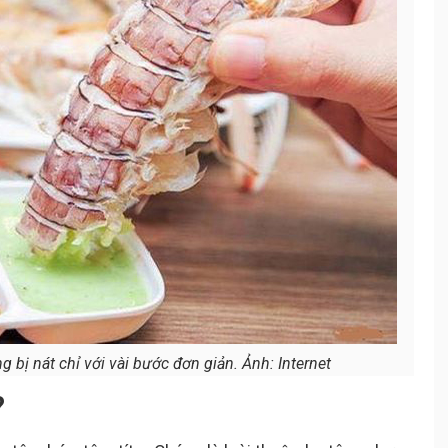
 bị nát chỉ với vài bước đơn giản. Ảnh: Internet
?