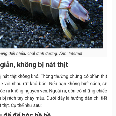
mang đến nhiều chất dinh dưỡng. Ảnh: Internet
iản, không bị nát thịt
 nát thịt không khó. Thông thường chúng có phần thịt
hẽ với nhau rất khó bóc. Nếu bạn không biết cách, sẽ
 bóc ra không nguyên vẹn. Ngoài ra, còn có những chiếc
n bị rách tay chảy máu. Dưới đây là hướng dẫn chi tiết
 thịt. Cụ thể như sau:
u để để bóc bề bề