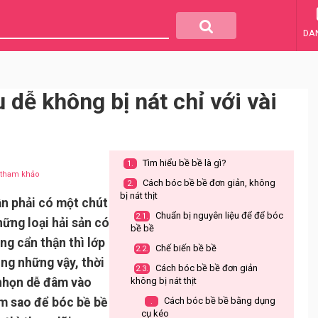
DA
 dễ không bị nát chỉ với vài
Tìm hiểu bề bề là gì?
1.
u tham khảo
Cách bóc bề bề đơn giản, không
2.
bị nát thịt
ần phải có một chút
Chuẩn bị nguyên liệu để để bóc
2.1.
hững loại hải sản có
bề bề
ng cẩn thận thì lớp
Chế biến bề bề
2.2.
ông những vậy, thời
Cách bóc bề bề đơn giản
2.3.
i nhọn dễ đâm vào
không bị nát thịt
àm sao để bóc bề bề
Cách bóc bề bề bằng dụng
.
cụ kéo