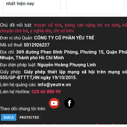
nhất hiện nay
Chủ đề nổi bật:
truyện cổ tích
,
bảng cân nặng trẻ sơ sinh
,
k
chuyện cho bé
,
ý nghĩa tên
,
chỉ số bmi
Đơn vị chủ Quản:
CÔNG TY CỔ PHẦN YÊU TRẺ
Mã số thuế:
0312926237
Địa chỉ:
369 đường Phan Đình Phùng, Phường 15, Quận Ph
Nhuận, Thành phố Hồ Chí Minh
Đại diện pháp luật:
Nguyễn Hoàng Phượng Linh
Giấy phép:
Giấy phép thiết lập mạng xã hội trên mạng s
555/GP-BTTTT,HN ngày 19/10/2015.
Liên hệ quảng cáo:
info@yeutre.vn
Liên hệ Hotline:
028 66 888 99
Theo dõi chúng tôi trên:
About us
User Agreement
Privacy Policy