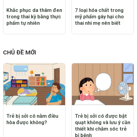
Khắc phục da thâm đen
7 loại hóa chất trong
trong thai kỳ bằng thực
mỹ phẩm gây hại cho
phẩm tự nhiên
thai nhi mẹ nên biết
CHỦ ĐỀ MỚI
Trẻ bị sởi có nằm điều
Trẻ bị sởi có được bật
hòa được không?
quạt không và lưu ý cần
thiết khi chăm sóc trẻ
bị bệnh