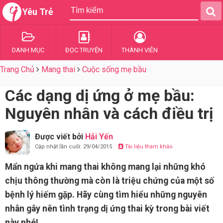
Yêu Trẻ
DANH MỤC
ĐỌC TRUYỆN
THÀNH VIÊN
Trang Chủ
Mang thai
Cuộc sống mẹ bầu
Các dạng dị ứng ở mẹ bầu:
Nguyên nhân và cách điều trị
Được viết bởi
Hải Yến
Cập nhật lần cuối: 29/04/2015
Tài liệu tham khảo
Mẩn ngứa khi mang thai không mang lại những khó
chịu thông thường mà còn là triệu chứng của một số
bệnh lý hiếm gặp. Hãy cùng tìm hiểu những nguyên
nhân gây nên tình trạng dị ứng thai kỳ trong bài viết
này nhé!