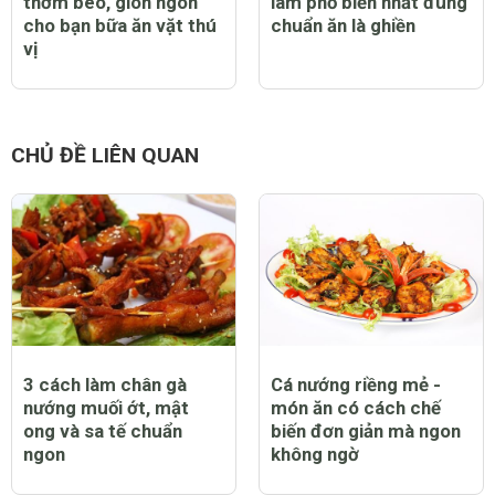
thơm béo, giòn ngon
làm phổ biến nhất đúng
cho bạn bữa ăn vặt thú
chuẩn ăn là ghiền
vị
CHỦ ĐỀ LIÊN QUAN
3 cách làm chân gà
Cá nướng riềng mẻ -
nướng muối ớt, mật
món ăn có cách chế
ong và sa tế chuẩn
biến đơn giản mà ngon
ngon
không ngờ