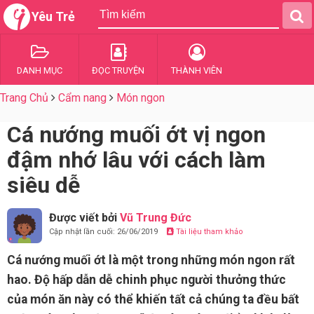
Yêu Trẻ
DANH MỤC
ĐỌC TRUYỆN
THÀNH VIÊN
Trang Chủ
Cẩm nang
Món ngon
Cá nướng muối ớt vị ngon
đậm nhớ lâu với cách làm
siêu dễ
Được viết bởi
Vũ Trung Đức
Cập nhật lần cuối: 26/06/2019
Tài liệu tham khảo
Cá nướng muối ớt là một trong những món ngon rất
hao. Độ hấp dẫn dễ chinh phục người thưởng thức
của món ăn này có thể khiến tất cả chúng ta đều bất