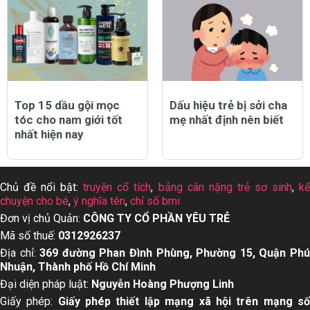
Top 15 dầu gội mọc
Dấu hiệu trẻ bị sởi cha
tóc cho nam giới tốt
mẹ nhất định nên biết
nhất hiện nay
Chủ đề nổi bật:
truyện cổ tích
,
bảng cân nặng trẻ sơ sinh
,
k
chuyện cho bé
,
ý nghĩa tên
,
chỉ số bmi
Đơn vị chủ Quản:
CÔNG TY CỔ PHẦN YÊU TRẺ
Mã số thuế:
0312926237
Địa chỉ:
369 đường Phan Đình Phùng, Phường 15, Quận Ph
Nhuận, Thành phố Hồ Chí Minh
Đại diện pháp luật:
Nguyễn Hoàng Phượng Linh
Giấy phép:
Giấy phép thiết lập mạng xã hội trên mạng s