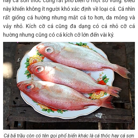
hay cá sơn thóc cũng rất phổ biến ở một số vùng. Điều
này khiến không ít người khó xác định về loại cá. Cá nhìn
rất giống cá hường nhưng mắt cá to hơn, da mỏng và
vảy nhỏ. Kích cỡ cá cũng đa dạng có cá nhỏ cỡ cá
hường nhưng cũng có cá kích cỡ lớn đến vài ký.
Cá bã trầu còn có tên gọi phổ biến khác là cá thóc hay cá sơn