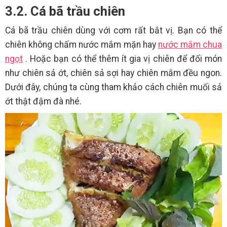
3.2. Cá bã trầu chiên
Cá bã trầu chiên dùng với cơm rất bắt vị. Bạn có thể
chiên không chấm nước mắm mặn hay
nước mắm chua
ngọt
. Hoặc bạn có thể thêm ít gia vị chiên để đổi món
như chiên sả ớt, chiên sả sợi hay chiên mắm đều ngon.
Dưới đây, chúng ta cùng tham khảo cách chiên muối sả
ớt thật đậm đà nhé.