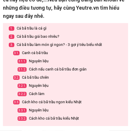
những điều tương tự, hãy cùng Yeutre.vn tìm hiểu
ngay sau đây nhé.
Cá bã trầu là cá gì
1.
Cá bã trầu giá bao nhiêu?
2.
Cá bã trầu làm món gì ngon? - 3 gợi ý tiêu biểu nhất
3.
Canh cá bã trầu
3.1.
Nguyên liệu
3.1.1.
Cách nấu canh cá bã trầu đơn giản
3.1.2.
Cá bã trầu chiên
3.2.
Nguyên liệu
3.2.1.
Cách làm
3.2.2.
Cách kho cá bã trầu ngon kiểu Nhật
3.3.
Nguyên liệu
3.3.1.
Cách kho cá bã trầu kiểu Nhật
3.3.2.