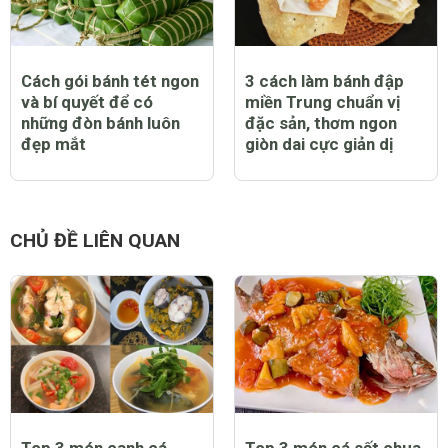
Cách gói bánh tét ngon
3 cách làm bánh đập
và bí quyết để có
miền Trung chuẩn vị
những đòn bánh luôn
đặc sản, thơm ngon
đẹp mắt
giòn dai cực giản dị
CHỦ ĐỀ LIÊN QUAN