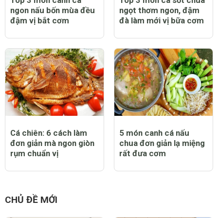
Top 3 món canh cá
Top 3 món cá sốt chua
ngon nấu bốn mùa đều
ngọt thơm ngon, đậm
đậm vị bắt cơm
đà làm mới vị bữa cơm
Cá chiên: 6 cách làm
5 món canh cá nấu
đơn giản mà ngon giòn
chua đơn giản lạ miệng
rụm chuẩn vị
rất đưa cơm
CHỦ ĐỀ MỚI