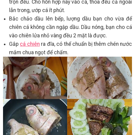
trộn đều. Cho hỗn hợp này vào cá, thoa đều cả ngoài
lẫn trong, ướp cá ít phút.
Bắc chảo dầu lên bếp, lượng dầu bạn cho vừa để
chiên cá không cần ngập dầu. Dầu nóng, bạn cho cá
vào chiên lửa nhỏ vàng đều 2 mặt là được.
Gắp
cá chiên
ra đĩa, có thể chuẩn bị thêm chén nước
mắm chua ngọt để chấm.