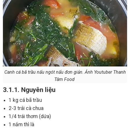
Canh cá bã trầu nấu ngót nấu đơn giản. Ảnh Youtuber Thanh
Tâm Food
3.1.1. Nguyên liệu
1 kg cá bã trầu
2-3 trái cà chua
1/4 trái thơm (dứa)
1 nắm thì là