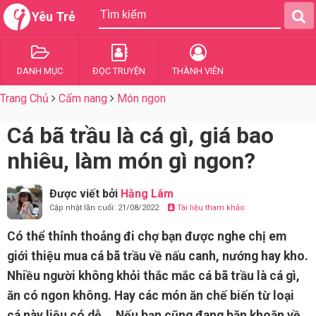
Yêu Trẻ
DANH MỤC
ĐỌC TRUYỆN
THÀNH VIÊN
Trang Chủ
Cẩm nang
Món ngon
Cá bã trầu là cá gì, giá bao
nhiêu, làm món gì ngon?
Được viết bởi
Hằng Lâm
Cập nhật lần cuối: 21/08/2022
Tài liệu tham khảo
Có thể thỉnh thoảng đi chợ bạn được nghe chị em
giới thiệu mua cá bã trầu về nấu canh, nướng hay kho.
Nhiều người không khỏi thắc mắc cá bã trầu là cá gì,
ăn có ngon không. Hay các món ăn chế biến từ loại
cá này liệu có dễ,...Nếu bạn cũng đang băn khoăn về