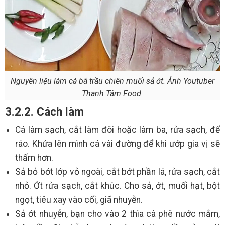
Nguyên liệu làm cá bã trầu chiên muối sả ớt. Ảnh Youtuber
Thanh Tâm Food
3.2.2. Cách làm
Cá làm sạch, cắt làm đôi hoặc làm ba, rửa sạch, để
ráo. Khứa lên mình cá vài đường để khi ướp gia vị sẽ
thấm hơn.
Sả bỏ bớt lớp vỏ ngoài, cắt bớt phần lá, rửa sạch, cắt
nhỏ. Ớt rửa sạch, cắt khúc. Cho sả, ớt, muối hạt, bột
ngọt, tiêu xay vào cối, giã nhuyễn.
Sả ớt nhuyễn, bạn cho vào 2 thìa cà phê nước mắm,