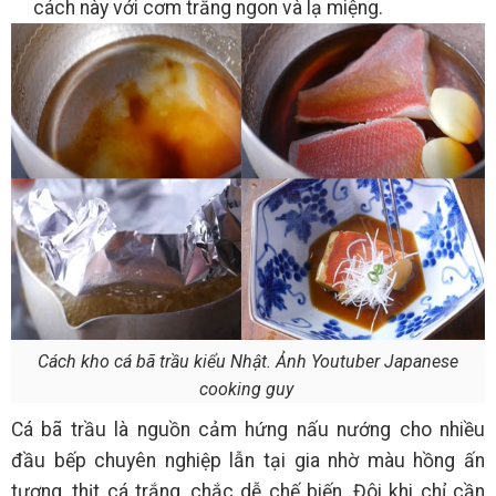
cách này với cơm trắng ngon và lạ miệng.
Cách kho cá bã trầu kiểu Nhật. Ảnh Youtuber Japanese
cooking guy
Cá bã trầu là nguồn cảm hứng nấu nướng cho nhiều
đầu bếp chuyên nghiệp lẫn tại gia nhờ màu hồng ấn
tượng, thịt cá trắng, chắc dễ chế biến. Đôi khi chỉ cần