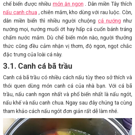
chế biến được nhiều
món ăn ngon
. Dân miền Tây thích
nấu canh chua
, chiên mắm, kho dùng với rau luộc. Còn,
dân miền biển thì nhiều người chuộng
cá nướng
như
nướng mọi, nướng muối ớt hay hấp cá cuốn bánh tráng
chấm nước mắm. Dù chế biến món nào, người thưởng
thức cũng đều cảm nhận vị thơm, độ ngon, ngọt chắc
đặc trưng của loài cá này.
3.1. Canh cá bã trầu
Canh cá bã trầu có nhiều cách nấu tùy theo sở thích và
thói quen dùng món canh cá của nhà bạn. Với cá bã
trầu, nấu canh ngon nhất và phổ biến nhất là nấu ngót,
nấu khế và nấu canh chua. Ngay sau đây chúng ta cùng
tham khảo cách nấu ngót đơn giản rất dễ làm nhé.