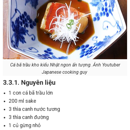
Cá bã trầu kho kiểu Nhật ngon ấn tượng. Ảnh Youtuber
Japanese cooking guy
3.3.1. Nguyên liệu
1 con cá bã trầu lớn
200 ml sake
3 thìa canh nước tương
3 thìa canh đường
1 củ gừng nhỏ