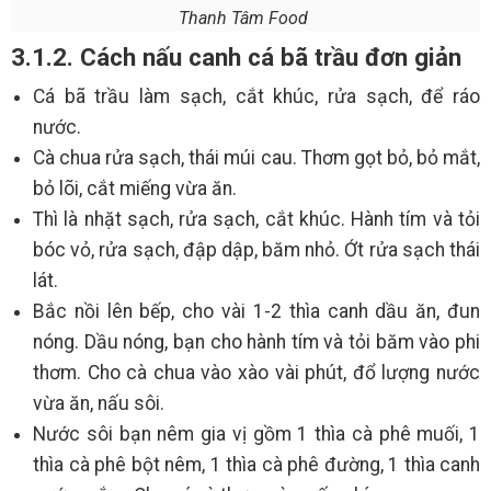
Thanh Tâm Food
3.1.2. Cách nấu canh cá bã trầu đơn giản
Cá bã trầu làm sạch, cắt khúc, rửa sạch, để ráo
nước.
Cà chua rửa sạch, thái múi cau. Thơm gọt bỏ, bỏ mắt,
bỏ lõi, cắt miếng vừa ăn.
Thì là nhặt sạch, rửa sạch, cắt khúc. Hành tím và tỏi
bóc vỏ, rửa sạch, đập dập, băm nhỏ. Ớt rửa sạch thái
lát.
Bắc nồi lên bếp, cho vài 1-2 thìa canh dầu ăn, đun
nóng. Dầu nóng, bạn cho hành tím và tỏi băm vào phi
thơm. Cho cà chua vào xào vài phút, đổ lượng nước
vừa ăn, nấu sôi.
Nước sôi bạn nêm gia vị gồm 1 thìa cà phê muối, 1
thìa cà phê bột nêm, 1 thìa cà phê đường, 1 thìa canh