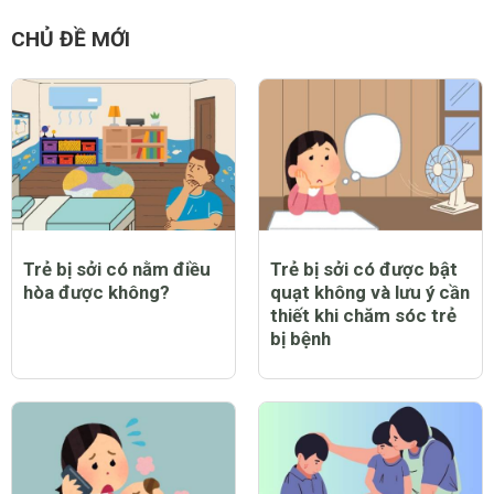
CHỦ ĐỀ MỚI
Trẻ bị sởi có nằm điều
Trẻ bị sởi có được bật
hòa được không?
quạt không và lưu ý cần
thiết khi chăm sóc trẻ
bị bệnh