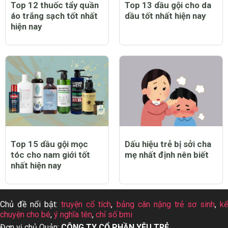
Top 12 thuốc tẩy quần
Top 13 dầu gội cho da
áo trắng sạch tốt nhất
dầu tốt nhất hiện nay
hiện nay
Top 15 dầu gội mọc
Dấu hiệu trẻ bị sởi cha
tóc cho nam giới tốt
mẹ nhất định nên biết
nhất hiện nay
Chủ đề nổi bật:
truyện cổ tích
,
bảng cân nặng trẻ sơ sinh
,
k
chuyện cho bé
,
ý nghĩa tên
,
chỉ số bmi
Đơn vị chủ Quản:
CÔNG TY CỔ PHẦN YÊU TRẺ