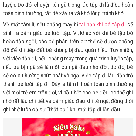
luyện. Do đó, chuyện té ngã trong lúc tập đi là điều hoàn
toàn bình thường, rất dễ xảy ra và khó lòng tránh khỏi.
Về mặt tâm lí, nếu chẳng may bị
tai nạn khi bé tập đi
sẽ
sinh ra cảm giác bé lười tập. Vì, khác với khi bé tập bò
hoặc tập ngồi, các bộ phận trên cơ thể sẽ được chống
đỡ để khi tiếp đất bé không bị đau quá nhiều. Tuy nhiên,
với việc tập đi, nếu chẳng may trong quá trình luyện tập,
nếu bé bị ngã sẽ là một cú ngã đau nhớ đời, do đó, bé
sẽ có xu hướng nhút nhát và ngại việc tập đi lâu dần trở
thành bé lười tập đi. Đây là tâm lí hoàn toàn bình thường
với mọi trẻ em trên đời, vì hầu hết các bé đều có thể ghi
nhớ rất lâu chi tiết và cảm giác đau khi té ngã, đồng thời
ghi nhớ luôn cả sự “thất bại” khi mới tập đi lần đầu.