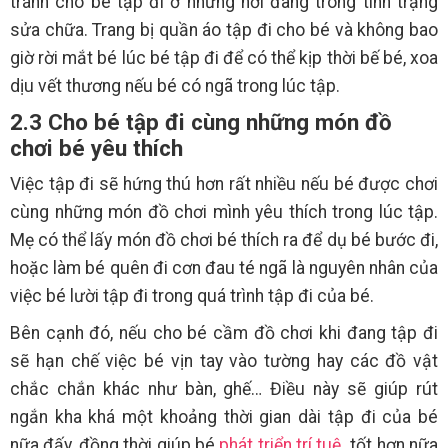
tránh cho bé tập đi ở những nơi đang trong tình trạng
sửa chữa. Trang bị quần áo tập đi cho bé và không bao
giờ rời mắt bé lúc bé tập đi để có thể kịp thời bế bé, xoa
dịu vết thương nếu bé có ngã trong lúc tập.
2.3 Cho bé tập đi cùng những món đồ
chơi bé yêu thích
Việc tập đi sẽ hứng thú hơn rất nhiều nếu bé được chơi
cùng những món đồ chơi mình yêu thích trong lúc tập.
Mẹ có thể lấy món đồ chơi bé thích ra để dụ bé bước đi,
hoặc làm bé quên đi cơn đau té ngã là nguyên nhân của
việc
bé lười tập đi trong quá trình tập đi của bé.
Bên cạnh đó, nếu cho bé cầm đồ chơi khi đang tập đi
sẽ hạn chế việc bé vịn tay vào tường hay các đồ vật
chắc chắn khác như bàn, ghế… Điều này sẽ giúp rút
ngắn kha khá một khoảng thời gian dài tập đi của bé
nữa đấy, đồng thời giúp bé
phát triển trí tuệ
tốt hơn nữa