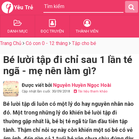
Yêu Trẻ
DANH MỤC
ĐỌC TRUYỆN
THÀNH VIÊN
Trang Chủ
Có con 0 - 12 tháng
Tập cho bé
Bé lười tập đi chỉ sau 1 lần té
ngã - mẹ nên làm gì?
Được viết bởi
Nguyễn Huyền Ngọc Hoài
Cập nhật lần cuối: 30/09/2018
Tài liệu tham khảo
Bé lười tập di luôn có một lý do hay nguyên nhân nào
đó. Một trong những lý do khiến bé lười tập đi
thường gặp nhất là, bé bị té ngã từ lần đầu tiên tập
tành. Thậm chí nỗi sợ này còn khiến một số bé có vẻ
ám ảnh, đến gần cả 1 tuổi bé vẫn chưa chịu đứng dậy