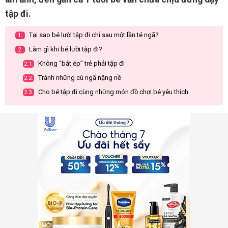
tập đi.
Tại sao bé lười tập đi chỉ sau một lần té ngã?
1.
Làm gì khi bé lười tập đi?
2.
Không “bắt ép” trẻ phải tập đi
2.1.
Tránh những cú ngã nặng nề
2.2.
Cho bé tập đi cùng những món đồ chơi bé yêu thích
2.3.