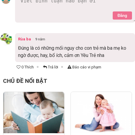
Đăng
Rùa ba
9 năm
Đúng là có những mối nguy cho con trẻ mà ba mẹ ko
ngờ được, hay, bổ ích, cảm ơn Yêu Trẻ nha
0 Thích
Trả lời
Báo cáo vi phạm
CHỦ ĐỀ NỔI BẬT