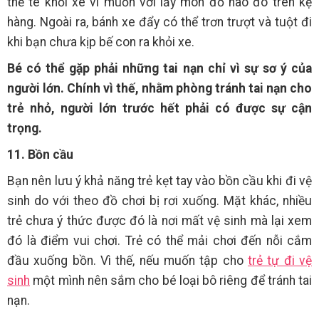
thể té khỏi xe vì muốn với lấy món đồ nào đó trên kệ
hàng. Ngoài ra, bánh xe đẩy có thể trơn trượt và tuột đi
khi bạn chưa kịp bế con ra khỏi xe.
Bé có thể gặp phải những tai nạn chỉ vì sự sơ ý của
người lớn. Chính vì thế, nhằm phòng tránh tai nạn cho
trẻ nhỏ, người lớn trước hết phải có được sự cận
trọng.
11. Bồn cầu
Bạn nên lưu ý khả năng trẻ kẹt tay vào bồn cầu khi đi vệ
sinh do với theo đồ chơi bị rơi xuống. Mặt khác, nhiều
trẻ chưa ý thức được đó là nơi mất vệ sinh mà lại xem
đó là điểm vui chơi. Trẻ có thể mải chơi đến nỗi cắm
đầu xuống bồn. Vì thế, nếu muốn tập cho
trẻ tự đi vệ
sinh
một mình nên sắm cho bé loại bô riêng để tránh tai
nạn.