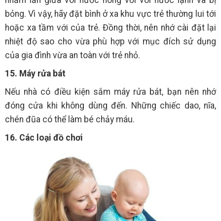
nhầm lẫn giữa vòi nước nóng với vòi nước lạnh và bị
bỏng. Vì vậy, hãy đặt bình ở xa khu vực trẻ thường lui tới
hoặc xa tầm với của trẻ. Đồng thời, nên nhớ cài đặt lại
nhiệt độ sao cho vừa phù hợp với mục đích sử dụng
của gia đình vừa an toàn với trẻ nhỏ.
15. Máy rửa bát
Nếu nhà có điều kiện sắm máy rửa bát, bạn nên nhớ
đóng cửa khi không dùng đến. Những chiếc dao, nĩa,
chén đũa có thể làm bé chảy máu.
16. Các loại đồ chơi