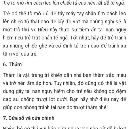
Trẻ tò mò tìm cách leo lên chiếc tủ cao nên rất dễ té ngã.
Trẻ có thể tò mò đủ để táy máy tay chân tìm cách leo
lên chiếc tủ thật cao để lấy đồ vật mà chúng nghĩ sẽ là
một trò thú vị. Điều này thực sự tiềm ẩn tai nạn nguy
hiểm nếu trẻ trật chân té ngã. Tốt nhất, hãy để trẻ tránh
xa những chiếc ghế và cố định tủ trên cao để tránh xa
tầm với của trẻ.
6. Thảm
Thảm là vật trang trí khiến căn nhà bạn thêm sắc màu
và trở nên ấm áp hơn. Tuy nhiên, đó cũng có thể là vật
dụng gây tai nạn nguy hiểm cho trẻ nếu không có đệm
cao su chống trượt lót dưới. Bạn hãy nhớ điều này để
giúp con phòng tránh tai nạn do trượt thảm nhé!
7. Cửa sổ và cửa chính
Nhiều bé có thú vui kéo cửa sổ ra vào nên rất dễ bị kẹt