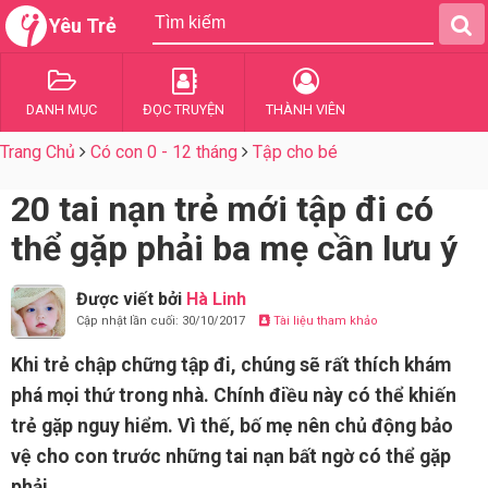
Yêu Trẻ
DANH MỤC
ĐỌC TRUYỆN
THÀNH VIÊN
Trang Chủ
Có con 0 - 12 tháng
Tập cho bé
20 tai nạn trẻ mới tập đi có
thể gặp phải ba mẹ cần lưu ý
Được viết bởi
Hà Linh
Cập nhật lần cuối: 30/10/2017
Tài liệu tham khảo
Khi trẻ chập chững tập đi, chúng sẽ rất thích khám
phá mọi thứ trong nhà. Chính điều này có thể khiến
trẻ gặp nguy hiểm. Vì thế, bố mẹ nên chủ động bảo
vệ cho con trước những tai nạn bất ngờ có thể gặp
phải.